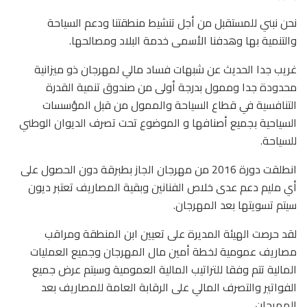
نحن نبني للمستقبل من أجل تنشيط منطقتنا ودعم السياحة
والتنمية بها وهدفنا الأسمى خدمة البلاد ومصالحها.
غريب جدا الحديث عن شبهات فساد مالي لمهرجان ذو ميزانية
محدودة جدا وممول بدرجة أولى من صندوق تنمية القدرة
التنافسية في قطاع السياحة والممول من قبل المؤسسات
السياحية بجميع أصنافها و الموضوع تحت تصرف الديوان الوطني
للسياحة.
انطلقت دورة 2016 من مهرجان الجاز بطبرقة دون الحصول على
أي مليم دعم عدى خلاص الفنانين وبقية المصاريف تعتبر ديون
سيتم تسويتها بعد المهرجان.
لقد حرصت الهيئة المديرة على تعيين ابن المنطقة ومراقب
مصاريف عمومية لخطة أمين مال المهرجان وجميع العمليات
المالية تتم وفقا للتراتيب المالية العمومية وسيتم عرض جميع
الفواتير والتصرف المالي على الرقابة العامة للمصاريف بعد
المهرجان.