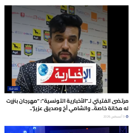
ثقافة
مرتضى الفتيتي لـ”الأخبارية التونسية”: “مهرجان بنزرت
له مكانة خاصة.. والشامي أخ وصديق عزيز”..
3 أغسطس 2026