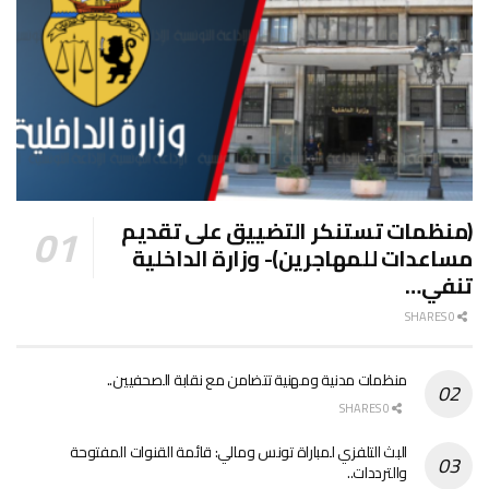
(منظمات تستنكر التضييق على تقديم
مساعدات للمهاجرين)- وزارة الداخلية
تنفي…
0 SHARES
منظمات مدنية ومهنية تتضامن مع نقابة الصحفيين..
0 SHARES
البث التلفزي لمباراة تونس ومالي: قائمة القنوات المفتوحة
والترددات..