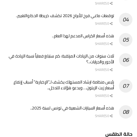
0 SHARES
توقعات ماغي فرح للأبراج 2026 تكشف خريطة الحظ والتغيير..
0 SHARES
هذه أسعار الكراس المدعم لهذا العام..
0 SHARES
ثلاث سنوات من الزيادات المرتقبة: كم ستبلغ فعلياً نسبة الزيادة في
الأجور والجرايات..؟
0 SHARES
رئيس منظمة ارشاد المستهلك يكشف لـ”الإخبارية” أسباب إرتفاع
أسعار زيت الزيتون… ويدعو هؤلاء للتدخل..
0 SHARES
هذه أسعار السيارات الشعبية في تونس لسنة 2025..
0 SHARES
حالة الطقس