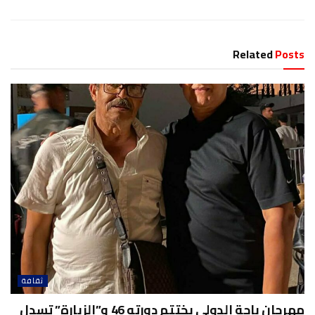
Related
Posts
ثقافة
مهرجان باجة الدولي يختتم دورته 46 و”الزيارة” تسدل