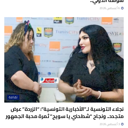
سوسة الدولي..
6 أغسطس 2026
ثقافة
نجلاء التونسية لـ”الأخبارية التونسية”: “الزردة” عرض
متجدد.. ونجاح “شطحني يا سويح” ثمرة محبة الجمهور
3 أغسطس 2026