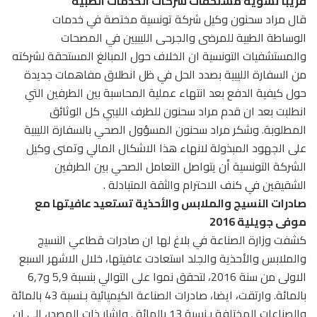
قريبا تسوية مستحقات شركات الخدمات الطبية
قال مراد سحنون وكيل شركة تونسية مختصة في خدمات
الوساطة الطبية للمرضى والجرحى الليبيين في المصحات
والمستشفيات التونسية ان الخلاف حول المبالغ المستحقة لشركته
من السفارة الليبية بصدد الحل في ظل انطلاق مفاهمات جديدة
حول كيفية الدفع بعد انتهاء عملية المحاسبة بين الطرفين التي
انطلبت بعد ان قدم مراد سحنون للطرف الليبي كل الوثائق
المطلوبة. وشكر مراد سحنون المسؤول الصحي بالسفارة الليبية
على الجهود المبذولة لانهاء هذا الاشكال المالي وتمنى وكيل
الشركة التونسية أن يتواصل التعامل الصحي بين الطرفين
الشقيقين في كنف الاحترام والثقة المتبادلة .
صادرات النسيج والملابس والأحذية تستعيد عافيتها مع
موفى جويلية 2016
كشفت وزارة الصناعة في بلاغ لها ان صادرات قطاعي النسيج
والملابس والأحذية والجلد استعادت عافيتها، خلال الاشهر السبع
الاولى من سنة 2016، لتحقق نموا على التوالي بنسبة 5,9 و6,7
بالمائة. وارتقت، ايضا، صادرات الصناعة الكيميائية بـنسبة 43 بالمائة
والصناعات المختلفة بـنسبة 13 بالمائة . واشار ذات المصدر، الى ان