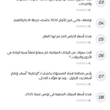
والترددات..
0 SHARES
توقعات ماغي فرح للأبراج 2026 تكشف خريطة الحظ والتغيير..
0 SHARES
هذه أسعار الكراس المدعم لهذا العام..
0 SHARES
ثلاث سنوات من الزيادات المرتقبة: كم ستبلغ فعلياً نسبة الزيادة في
الأجور والجرايات..؟
0 SHARES
رئيس منظمة ارشاد المستهلك يكشف لـ”الإخبارية” أسباب إرتفاع
أسعار زيت الزيتون… ويدعو هؤلاء للتدخل..
0 SHARES
هذه أسعار السيارات الشعبية في تونس لسنة 2025..
0 SHARES