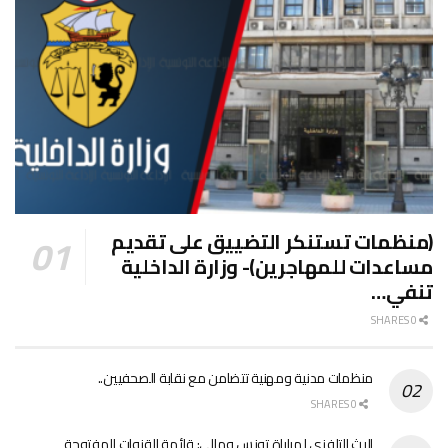
(منظمات تستنكر التضييق على تقديم
مساعدات للمهاجرين)- وزارة الداخلية
تنفي…
0 SHARES
منظمات مدنية ومهنية تتضامن مع نقابة الصحفيين..
0 SHARES
البث التلفزي لمباراة تونس ومالي: قائمة القنوات المفتوحة