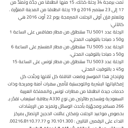
تمت برمجة 34 رحلة كذلك، 15 منها انطلاقا من جدّة وتمتدّ من
17 إلى 23 سبتمبر 2016 و 19 رحلة انطلاقا من المدينة المنوّرة .
وللعلم فإن أولى الرحلات المبرمجة يوم 22 أوت 2016 هي
كالآتي:
الرحلة عدد TU 5001 ستنطلق من مطار صفاقس على الساعة 1
و50 د صباحا بالتوقيت المحلي،
الرحلة عدد TU 5005 ستنطلق من مطار المنستير على الساعة 6
و50 د صباحا بالتوقيت المحلي،
الرحلة عدد TU 5003 ستنطلق من مطار تونس على الساعة 15
و45 د بالتوقيت المحلي.
ولإنجاح هذا الموسم وضعت الناقلة كل ثقلها وجنّدت كل
إمكانياتها البشرية واللوجستية لتأمين سفرات آمنة ومريحة وذات
خدمات جيدة انطلاقا من مطارات تونس والمملكة العربية
السعودية وبتسخير طائرتين من نوع A330 بطاقة استيعاب تقدّر بـ
266 مسافر ومجهّزة بأحدث الوسائل ولمزيد من الإرشادات
بخصوص مواعيد الرحلات بإمكان عائلات الحجيج الإتصال بمركز
النداء على الرقمين التاليين : 70.101.300 و 00216.8110.77.77.