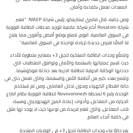
المعدات تعمل بكفاءة وأمان.
ومن جانبه، قال فاليري ليمارينكو، رئيس شركة NIAEP “تعتبر
شركة Rosatom أكبر شركة عالمية لتوريد محطات الطاقة النووية
في السوق العالمية. اليوم، نتمتع بوضع أفضل وأقوى مما يفتح
لنا آفاقًا لفرص جديدة لزيادة تواجدنا في السوق العالمية.”
وتتمتّع وحدات الطاقة المبتكرة للجيل 3+ بمعايير متطورة للأداء
حيث تتسم عملياتها بالسلامة والأمان وتوافق المتطلبات التي
حددتها الوكالة الدولية للطاقة الذرية بعد حادثة فوكوشيما.
وتتميز بعدد كبير من أنظمة الأمن والسلامة، والتي تعمل حتى في
حالة انقطاع الكهرباء وبدون تدخل العاملين. ومن ثم تستخدم
الوحدة رقم 6 لمحطة Novovoronezh للطاقة النووية نظام انتزاع
الحرارة من المفاعل، وأدوات إعادة المزج الهيدروجيني ومسك
قلب المفاعل، والتي تعتبر فريدة من نوعها حيث لا يوجد لها مثيل
في كافة أنحاء العالم.
يتم حاليًا بناء وحدات الطاقة للجيل 3+ في الولايات المتحدة