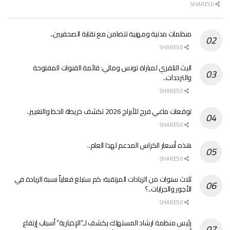
0 SHARES
منظمات مدنية ومهنية تتضامن مع نقابة الصحفيين..
0 SHARES
البث التلفزي لمباراة تونس ومالي: قائمة القنوات المفتوحة
والترددات..
0 SHARES
توقعات ماغي فرح للأبراج 2026 تكشف خريطة الحظ والتغيير..
0 SHARES
هذه أسعار الكراس المدعم لهذا العام..
0 SHARES
ثلاث سنوات من الزيادات المرتقبة: كم ستبلغ فعلياً نسبة الزيادة في
الأجور والجرايات..؟
0 SHARES
رئيس منظمة ارشاد المستهلك يكشف لـ”الإخبارية” أسباب إرتفاع