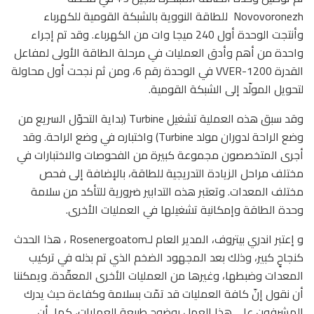
Novovoronezh للطاقة النووية بالشبكة القومية للكهرباء
وأنتجت الوحدة أول 240 ميجا وات من الكهرباء. وقد تم إجراء
واحدة من أهم وأدق العمليات في مرحلة الطاقة الأولى لمفاعل
القدرة VVER-1200 في الوحدة رقم 6، ومن ثم نجحت أول محاولة
لتحويل المولّد إلى الشبكة القومية.
وقد سبق هذه العملية تشغيل Turbine (بداية التحوّل السريع من
وضع الراحة لدوران مولد Turbine) واختباره في وضع الراحة. وقد
أجرى المتخصصون مجموعة كبيرة من الفحوصات والاختبارات في
مختلف مراحل الزيادة التدريجية للطاقة، بالإضافة إلى فحص
مختلف المعدات. وتعتبر هذه التدابير ضرورية للتأكد من سلامة
وحدة الطاقة وإمكانية تشغيلها في العمليات الأخرى.
و إعتبر اندري بيتروف، المدير العام لـRosenergoatom ، هذا الحدث
كنجاحٍ كبير، وذلك بعد المجهود الضخم الذي تم بذله في تركيب
المعدات وضبطها، وغيرها من العمليات الأخرى المعقّدة. ويمكننا
أن نقول إنّ كافة العمليات قد تمّت بسلامة وكفاءة حيث يدرك
المشرفون على هذا العمل بوضوح طبيعة العمليات، كما أن