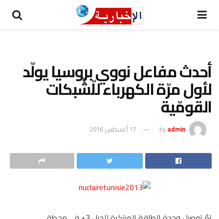
أحدث مفاعل نووي بروسيا يولّد
لأول مرّة الكهرباء للّشّبكات
القومّية
admin
by
17 أغسطس 2016
تمّ توصيل وحدة الطاقة المبتكرة للجيل 3+ في محطة