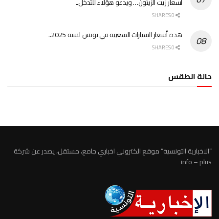
أسعار زيت الزيتون… ويدعو هؤلاء للتدخل..
0 SHARES
هذه أسعار السيارات الشعبية في تونس لسنة 2025..
0 SHARES
حالة الطقس
الطقس تونس
“الاخبارية التونسية” موقع الكتروني اخباري جامع، مستقل، يصدر عن شركة
info – plus