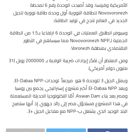
الأمريكية وفرنسا. وقد أصبحت الوحدة رقم 6 لمحطة
Novovoronezh للطاقة النووية أول وحدة طاقة نووية للجيل
الجديد في العالم تنجح في توليد الطاقة.
وسيوفر انطلاق العمليات في الوحدة 6 ارتفاعا بـ1.5 من الطاقة
الجملية لـNovovoronezh NPP مما سيساهم في التطور
الاقتصادي بمنطقة Voronezh.
ومن المنتظر أن تقدّر إيرادات ضريبة الولاية بـ 2000000 روبل (31
مليون دولار أمريكي).
ويمثل الجيل 3 للوحدة 6 هو مرجعاً لوحدات-El-Dabaa NPP.
ويعد El-Dabaa NPP أكبر مشروع إستراتيجي يجمع بين روسيا
ومصر بعد بناء Aswan Dam. أمّا التكنولوجيا الحديثة المستعملة
في هذا المشروع فستحوّل مصر إلى رائد جهوي إذ أنها ستصبح
البلد الوحيد الذي يشتغل ب-NPP مع مفاعل الجيل +3.