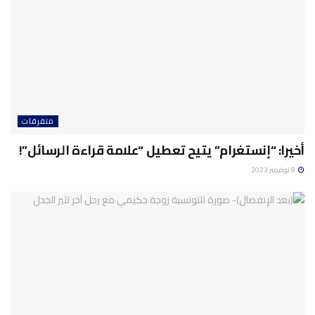
متفرقات
أخيرا: “إنستغرام” يتيح تعطيل “علامة قراءة الرسائل”!
9 نوفمبر 2023