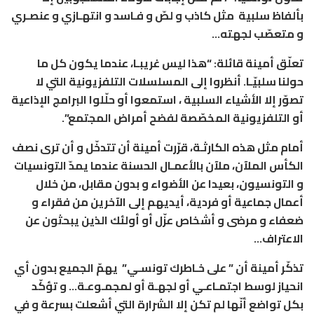
بألفاظ سلبية مثل كاذب و لصّ و فـاسد و انتهـازي و عنصـري
و متعصّب لجهته…
تعلّق أمينة قائلة: “هذا ليس غريبـا، عندما يكون كل ما
حولنا سلبيّـا. أنظروا إلى المسلسلات التلفزيونية التي لا
تصوّر إلا الأشياء السلبية ، استمعوا أو حلّلوا البرامج الإذاعية
أو التلفزيونية المخصّصة لفضح أمراض المجتمع”.
أمام مثل هذه الكارثـة، قرّرت
أمينة
أن تتدخّل و أن ترى نصف
الكأس الملآن، ملآن بالأعمـال الحسنة عندما يمدّ التونسيات
و التونسيون، بعيدا عن الأضواء و بدون مقابل، من خلال
أعمال جماعية أو
فردية، أيديهم إلى الآخرين من فقراء و
ضعفاء و مرضى و أشخاص عزّل أو أولئك الذين يبحثون عن
الاعتراف…
تذكّر
أمينة
أن
” على خـاطرك تونسـي”
يهمّ الجميع بدون أي
انحياز لوسط اجتمـاعـي أو لجهـة أو لمجمـوعـة… و تؤكّد
بكل تواضع أنّها لم تكن إلا الشرارة التي أشعلت بسرعة و في