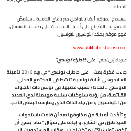
الحملة.
سيسمح الموقع أيضا بالتواصل مع باعثي الحملـة… سيتمكّن
الجميع من الإطّـلاع على أجمل الحكـايـات على صفحة الاستقبال.
فهو موقع يمجّد التونسيين للتونسيين.
www.alakhatrektounsi
.
com
عـودة إلى نجاح
“
على خاطرك تونسي”
جاءت فكرة بعث
“
على خاطرك تونسي”
في ربيع 2016
لأ
مينة
العـابد
وهي شابة تونسية تنشط في المجتمع المدني
التونسي… لمـاذا؟ بسبب غضبها، في تونس ذات الأجـواء
القـاتمـة، من رؤية سلوكيات سلبية مهيمنة لدي العديد
من التونسيين و
من
جلد الذات الذي يمارسه البعض الآخـر…
و تأكّدت أمينـة من مخاوفها بعد أن قامت باستجواب
المواطنين في الشارع. و إجابة على سؤال
” ماذا يعني أن
تكون تونسيا؟”،
لم تكن إجابات هؤلاء المستجوبين إلا