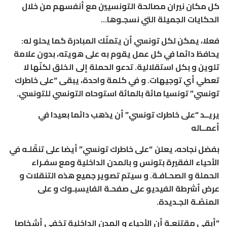
كل مكان نيران مصالحة التونسيين مع أنفسهم من خلال
الحكايات الجميلة التي نسجـوها…
فعلا، يمكن لكل تونسي أن يتملّك المبادرة كما يحلو له:
يحافظ دائما في كل عمل يقوم به على هويته، بدون علامة
تلوين و بكل استقلالية. تدعو الحملة إلى الخلق لكنّها لا
تعطي أي توجيهات. و في كلمة واحدة، يبقى
“على خاطرك
تونسي”
تونسيا مائة بالمائة استوحاه التونسي للتونسي.
يريــد “على خاطرك تونسي” أن يذهب دائما بعيدا في
أعمــاله
بفضل نجاحه
،
يعلن
“على خاطرك تونسي”
أيضا على تنقّلـه في
الأحياء الفقيرة بتونس و بالمدن الداخلية ومع سفـراء
الحملة و الصحـافـة. و سيتم تصوير جميع هذه التنقلات و
عرض أشرطة الفيديو على صفحـة الفايسبـوك و على
المنصّـة الجـديدة.
“أبقى مقتنعـة أن الأحياء و المدن الداخلية تخفي أشخاصا