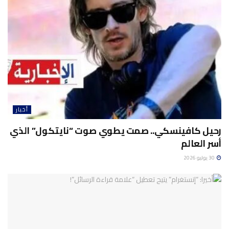
أخبار
رحيل كافينسكي.. صمت يطوي صوت “نايتكول” الذي
أسر العالم
30 يوليو 2026