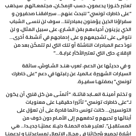
تعتبر كنـوزا يدعمون، حسب الإمكـان، مجتمعـاتهم. سيذهب
“على خاطرك تونسي”
للبحث عنهم… سيرافقنـا صحفيون و
سفراؤنا الذين يؤمنون بمبادرتنا… سوف لن ننسـى الشباب
الذي يزينون أحياءهم بفن الشـارع، على سبيل المثال، و لن
نتوانى على تشجيعهم و على إدماجهم في أنشطـة أخرى…
نودّ دعم المبادرات الناشئة أو تلك التي لم تتمكّن بعد من
الإقلاع، حتى التي تعتبرالأكثر غرابـة…”
و في حديثها عن الدعم، تعرب
هنـد
الشـاوش
،
سائقة
السيارات الشهيرة عـالميا، عن رغبتها في دعم
“على خاطرك
تونسي
” بصفتهـا سفيـرة.
و تختم
أمينـة العــابد
قائلـة: “أتمنّـى من كل قلبي أن يكون
لـ
“على خاطرك تونسي
” تأثيرا حقيقيـا
على معنويات
التونسيين… كانت تونس دائما قادرة على أن تعوّل على
أبنائها و تحبهم و تدفعهم إلى الأمـام دون خوف من
المستقبـل”. تعتبـر هذه الحملـة دليـلا عمليّـا جديـدا… هي
إشارة لجميع شركائنا في مجـال الاتصال لمساعدتنـا و لدعمنـا