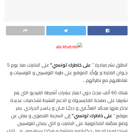
انطلق نشر مبادرة ”
على خاطرك تونسي
”
على الانترنت منذ يوم 5
جـوان الفارط و يؤكّد الموقع على طيبة التونسيين و التونسيات و
تعاطفهم مع نظرائهم…
هناك 60 ألف محبّ دون اعتبار عشرات أشرطة الفيديو التي يتم
نشرها على صفحة الفايسبـوك و الدعم النشيط لشخصيات عديدة
نذكر منها محمّد العكّـاري و دجبّـا مـان و يـاسـر الجرادي. يمر
موقع “
على خاطرك تونسي”
إلى السرعة القصوى و يعلن عن
وضع منصّته الالكترونية على الانترنت و التي يمكن للتونسيين
استخدامها لتحميل حكاياتهم مباشرة و هكذا يساهمون في إثراء