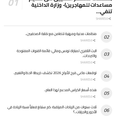
مساعدات للمهاجرين)- وزارة الداخلية
تنفي…
0 SHARES
منظمات مدنية ومهنية تتضامن مع نقابة الصحفيين..
0 SHARES
البث التلفزي لمباراة تونس ومالي: قائمة القنوات المفتوحة
والترددات..
0 SHARES
توقعات ماغي فرح للأبراج 2026 تكشف خريطة الحظ والتغيير..
0 SHARES
هذه أسعار الكراس المدعم لهذا العام..
0 SHARES
ثلاث سنوات من الزيادات المرتقبة: كم ستبلغ فعلياً نسبة الزيادة في
الأجور والجرايات..؟