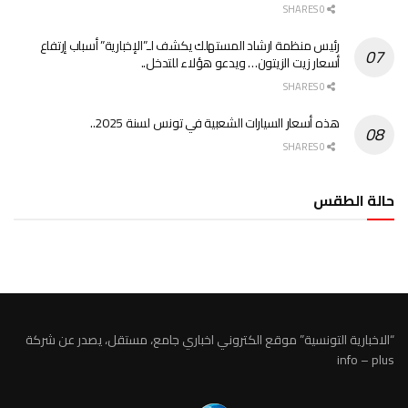
0 SHARES
رئيس منظمة ارشاد المستهلك يكشف لـ”الإخبارية” أسباب إرتفاع
أسعار زيت الزيتون… ويدعو هؤلاء للتدخل..
0 SHARES
هذه أسعار السيارات الشعبية في تونس لسنة 2025..
0 SHARES
حالة الطقس
الطقس تونس
“الاخبارية التونسية” موقع الكتروني اخباري جامع، مستقل، يصدر عن شركة
info – plus