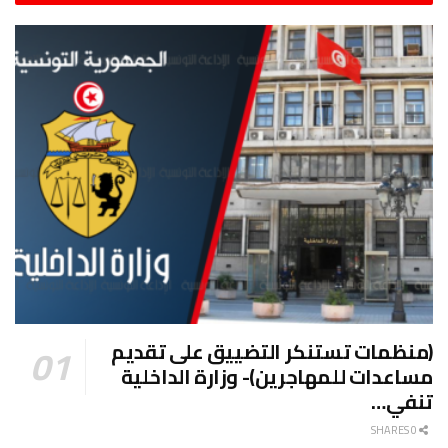
(منظمات تستنكر التضييق على تقديم
مساعدات للمهاجرين)- وزارة الداخلية
تنفي…
0 SHARES