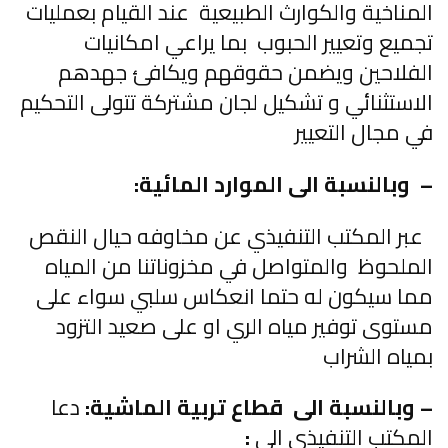
المناخية والكوارث الطبيعية عند القيام بعمليات
تجميع وتعيير الحبوب بما يراعي امكانيات
الفلاحين ويضمن حقوقهم ويكافئ جهدهم
الاستثنائي و تشكيل لجان مشتركة تتولى التحكيم
في مجال التعيير
– وبالنسبة الى الموارد المائية:
عبر المكتب التنفيذي عن مخاوفه حيال النقص
الملحوظ والمتواصل في مخزوناتنا من المياه
مما سيكون له حتما انعكاس سلبي سواء على
مستوى توفير مياه الري او على صعيد التزود
بمياه الشراب
– وبالنسبة الى قطاع تربية الماشية:
دعا
المكتب التنفيذي الى
: