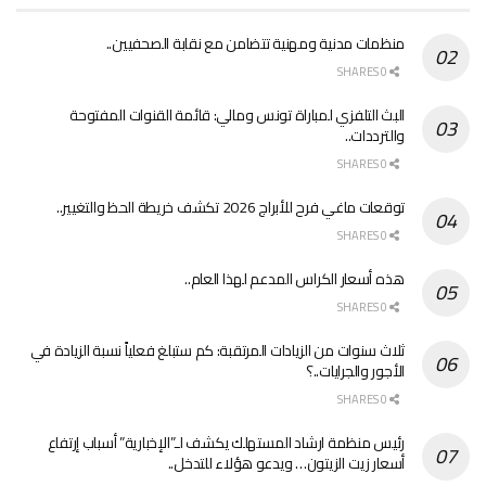
منظمات مدنية ومهنية تتضامن مع نقابة الصحفيين..
0 SHARES
البث التلفزي لمباراة تونس ومالي: قائمة القنوات المفتوحة
والترددات..
0 SHARES
توقعات ماغي فرح للأبراج 2026 تكشف خريطة الحظ والتغيير..
0 SHARES
هذه أسعار الكراس المدعم لهذا العام..
0 SHARES
ثلاث سنوات من الزيادات المرتقبة: كم ستبلغ فعلياً نسبة الزيادة في
الأجور والجرايات..؟
0 SHARES
رئيس منظمة ارشاد المستهلك يكشف لـ”الإخبارية” أسباب إرتفاع
أسعار زيت الزيتون… ويدعو هؤلاء للتدخل..