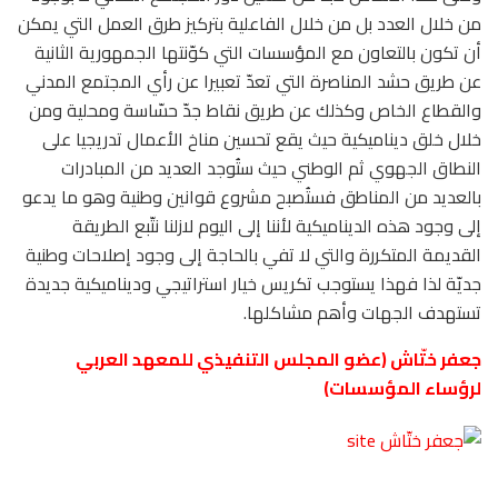
من خلال العدد بل من خلال الفاعلية بتركيز طرق العمل التي يمكن
أن تكون بالتعاون مع المؤسسات التي كوّنتها الجمهورية الثانية
عن طريق حشد المناصرة التي تعدّ تعبيرا عن رأي المجتمع المدني
والقطاع الخاص وكذلك عن طريق نقاط جدّ حسّاسة ومحلية ومن
خلال خلق ديناميكية حيث يقع تحسين مناخ الأعمال تدريجيا على
النطاق الجهوي ثم الوطني حيث ستُوجد العديد من المبادرات
بالعديد من المناطق فستُصبح مشروع قوانين وطنية وهو ما يدعو
إلى وجود هذه الديناميكية لأننا إلى اليوم لازلنا نتّبع الطريقة
القديمة المتكررة والتي لا تفي بالحاجة إلى وجود إصلاحات وطنية
جديّة لذا فهذا يستوجب تكريس خيار استراتيجي وديناميكية جديدة
تستهدف الجهات وأهم مشاكلها.
جعفر ختّاش (عضو المجلس التنفيذي للمعهد العربي
لرؤساء المؤسسات)