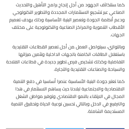
ﻜﻤﺎ ﺴﺘﺘﻜاﺜف الجهود ﻤن أﺠل إﻨﺠﺎح ﺒراﻤﺞ التأهيل والتحديث
الصناعي ﻋﺒر ﺘﺸﺠﻴﻊ الاستثمارات المجددة والتطوير التكنولوجي
ودﻋم أﻨظﻤﺔ الجودة وﺘﻌﺼﻴر البنية الأساسية وذلك ﺒﻬدف ﺘﻌﻤﻴم
الأقطاب التنموية والمراكز الصناعية والتكنولوجية ﻋﻠﻰ ﻤﺨﺘﻠف
الجهات.
وبالتوازي، ﺴﻴﺘواﺼل العمل ﻤن أﺠل ﺘﻌﺼﻴر القطاعات التقليدية
باستغلال الطاقات الكامنة بالجهات الداخلية وﺘﺜﻤﻴن ﻤﻴزاﺘﻬﺎ
التفاضلية وكذلك ﺘﺸﺨﻴص ﻓرص ﺘطوﻴر ﺠدﻴدة ﻓﻲ ﻗطﺎﻋﺎت الفلاحة
والسياحة والصناعات التقليدية والتجارة.
كما ﺘﻌﺘﺒر ﺠودة البنية اﻷﺴﺎﺴﻴﺔ ﻋﻨﺼرا أﺴﺎﺴﻴﺎ ﻓﻲ دﻓﻊ التنمية
الاقتصادية والاجتماعية لبلادنا ﺤﻴث ﻴﺴﺎﻫم اﻻﺴﺘﺜﻤﺎر ﻓﻲ ﻫذا
المجال ﻓﻲ اﻻرﺘﻘﺎء بالنمو اﻻﻗﺘﺼﺎدي وﺘوﻓﻴر ﻤواطن الشغل
والترفيع ﻓﻲ الدخل وبالتالي ﺘﺤﺴﻴن ﻨوﻋﻴﺔ الحياة وﺘﺤﻘﻴق التنمية
المستديمة الشاملة.