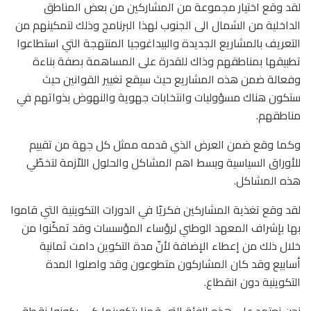
لقد وقع اختيار مجموعة من المشاركين من بعض المناطق
الداخلية من الشمال الى الجنوب لهذا البرنامج وذلك لتمكينهم من
التعريف بالمشاريع الجديدة والبيداغوجيا المنتهجة التي استطاعوا
تطبيقها بمناطقهم وذاك للقدرة على المساهمة بصفة بناءة
وفعالة ضمن هذه المشاريع حيث سيقع تغيير القوانين حيث
ستكون هناك مسؤوليات وانتخابات جهوية والنهوض بذواتهم في
مناطقهم.
وكما وقع ضمن العرض الذي قدمه ممثل كل جهة من تقييم
للأوراق السياسية وبسط اهم المشاكل والحلول اللاّزمة لتخطّي
هذه المشاكل.
لقد وقع تغذية المشاركين فكريّا في الدورات التكوينية التي قاموا
بها بإشراف المعهد الوطني لرؤساء المؤسسات وقد تمكّنوا من
خلال ذلك من إعطاء الإضافة لأنّ مدة التكوين دامت ثمانية
أسابيع وقد كان المشاركون متطوعون وقد واصلوا المدة
التكوينية دون انقطاع.