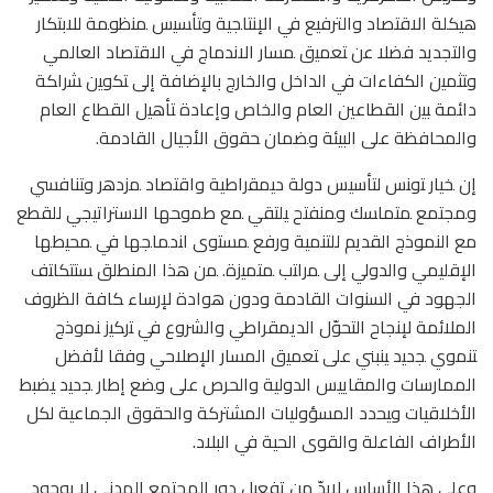
ﻫﻴﻜﻠﺔ الاقتصاد والترفيع ﻓﻲ اﻹﻨﺘﺎﺠﻴﺔ وﺘﺄﺴﻴس ﻤﻨظوﻤﺔ للابتكار
والتجديد ﻓﻀﻼ ﻋن ﺘﻌﻤﻴق ﻤﺴﺎر الاندماج ﻓﻲ الاقتصاد العالمي
وﺘﺜﻤﻴن الكفاءات في الداخل والخارج بالإضافة إلى ﺘﻜوﻴن ﺸراﻜﺔ
داﺌﻤﺔ ﺒﻴن القطاعين العام والخاص وإعادة ﺘﺄﻫﻴل القطاع العام
والمحافظة ﻋﻠﻰ البيئة وﻀﻤﺎن ﺤﻘوق الأجيال القادمة.
إن ﺨﻴﺎر ﺘوﻨس لتأسيس دولة دﻴﻤﻘراطﻴﺔ واﻗﺘﺼﺎد ﻤزدﻫر وﺘﻨﺎﻓﺴﻲ
وﻤﺠﺘﻤﻊ ﻤﺘﻤﺎﺴك وﻤﻨﻔﺘﺢ ﻴﻠﺘﻘﻲ ﻤﻊ طﻤوﺤﻬﺎ الاستراتيجي للقطع
مع النموذج القديم للتنمية ورﻓﻊ ﻤﺴﺘوى اﻨدﻤﺎﺠﻬﺎ ﻓﻲ ﻤﺤﻴطﻬﺎ
الإقليمي والدولي إلى ﻤراﺘب ﻤﺘﻤﻴزة. ﻤن ﻫذا المنطلق ﺴﺘﺘﻜﺎﺘف
الجهود ﻓﻲ السنوات القادمة ودون ﻫوادة لإرساء ﻜﺎﻓﺔ الظروف
الملائمة ﻹﻨﺠﺎح التحوّل الديمقراطي والشروع ﻓﻲ ﺘرﻜﻴز ﻨﻤوذج
ﺘﻨﻤوي ﺠدﻴد ﻴﻨﺒﻨﻲ ﻋﻠﻰ ﺘﻌﻤﻴق المسار الإصلاحي وﻓﻘﺎ ﻷﻓﻀل
الممارسات والمقاييس الدولية والحرص ﻋﻠﻰ وﻀﻊ إطﺎر ﺠدﻴد ﻴﻀﺒط
الأخلاقيات وﻴﺤدد المسؤوليات المشتركة والحقوق الجماعية لكل
الأطراف الفاعلة والقوى الحية في البلاد.
وعلى هذا الأساس لابدّ من تفعيل دور المجتمع المدني لا بوجود