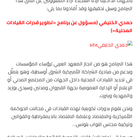
بالجهات الداخلية أردنا استجلاء آراء المسؤولين عن آفاق هذا
البرنامج وسبل تحقيقها وقد أفادونا بما يلي:
حمدي الخليفي (مسؤول عن برنامج «تطوير قدرات القيادات
المحلية»)
هذا البرنامج هو من انجاز المعهد العربي لرؤساء المؤسسات
وبدعم من مبادرة الشراكة الأميركية الشرق أوسطية، وهو يتمثّل
في تحديد القيادات المحلية داخل الجهات من المجتمع المدني أو
الإعلام أو الإدارة العمومية بجهة القيروان ومدنين وسيدي بوزيد
والمهدية وبنزرت.
ونحن نقوم بدورات تكوينية لهذه القيادات في مجالات الحوكمة
اللاّمركزية والاقتصاد وعلاقة الاقتصاد بالديمقراطية والقوانين
وتركيبة مجلس النواب بتونس…