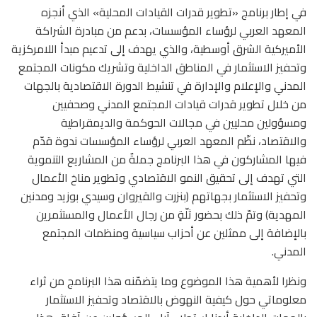
في إطار برنامج «تطوير قدرات القيادات المحلية» الذي أنجزه
المعهد العربي لرؤساء المؤسسات، بدعم من مبادرة الشراكة
الأميركية الشرق أوسطية، والذي يهدف إلى تدعيم مبدأ اللامركزية
وتحفيز الاستثمار في المناطق الداخلية وتشريك مكونات المجتمع
المدني والإعلام والإدارة في تنشيط الدورة الاقتصادية بالجهات
من خلال تطوير قدرات قيادات المجتمع المدني وصحفيين
ومسؤولين محليين في مجالات الحوكمة والديمقراطية
والاقتصاد، نظّم المعهد العربي لرؤساء المؤسسات ندوة قدّم
فيها المشاركون في هذا البرنامج جملةٌ من المشاريع التنموية
التي تهدف إلى تحقيق النمو الاقتصادي وتطوير مناخ الأعمال
وتحفيز الاستثمار بجهاتهم (بنزرت والقيروان وسيدي بوزيد ومدنين
المهدية) وتمّ ذلك بحضور ثلّةٍ من رجال الأعمال والمستثمرين
بالإضافة إلى ممثلين عن أحزاب سياسية ومنظمات المجتمع
المدني.
ونظرا لأهمية هذا الموضوع وما يتضمّنه هذا البرنامج من ثراء
معلوماتي حول كيفية النهوض بالاقتصاد وتحفيز الاستثمار