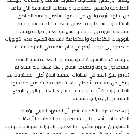
وﺴﻌﻴﺎ إلى ﺘﺠﺎوز اﻹﺸﻜﺎليات التنموية القائمة واﻹﺨﻼﻻت الهيكلية
المطروحة وﺘﺠﺴﻴم الطموحات والمطالب المشروعة التي ﺠﺎءت
ﻤن أﺠﻠﻬﺎ الثورة والتي ﻤن أﻫﻤﻬﺎ التشغيل وﺘﻨﻤﻴﺔ المناطق
الداخلية وﺘﺤﺴﻴن ظروف العيش والعدالة اﻻﺠﺘﻤﺎﻋﻴﺔ وﻀﻤﺎﻨﺎ
لمكاسب الثورة ﻓﻲ ﺤد ذاﺘﻬﺎ اﺴﺘوﺠب العمل ﺼﻴﺎﻏﺔ وﺜﻴﻘﺔ
للتوجهات اﻻﻗﺘﺼﺎدﻴﺔ واﻻﺠﺘﻤﺎﻋﻴﺔ الملائمة لتجسيم ﻫذﻩ الأولويات
والصعود إلى درﺠﺎت أرﻓﻊ ﻓﻲ ﺴﻠم التنمية ﻓﻲ الفترة المقبلة.
وتهدف هذه التوجهات المرسومة الى استعادة نسق النشاط
الاقتصادي تدريجيا وتحفيف التعافي شيئا فشيئا لآلة الانتاج ثم
تسريع نسق النمو في السنوات المقبلة لبلوغ أعلى المستويات بما
يمكن من معالجة الأوضاع الراهنة بصفة جذرية وفي مقدمتها
البطالة وإحداث نُقلة نوعية في مستوى العيش والرقي بالوضع
الاجتماعي الى مراتب متقدمة.
إثر هذه الدورات التكوينية ونظرا أنّ المعهد العربي لرؤساء
المؤسسات يشتغل على المناصرة ودعم الخبرات فإنّ هؤلاء
المشاركون فإنهم يطبّقون ما تعلّموه بالدورات التكوينية بجهاتهم