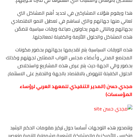
مسلّحين بالوسائل والتقنيات التي استقوها في فترة تكوينهم.
هذا ويقوم هؤلاء المشاركين في تحديد أهم المشاكل التي
تعاني منها جهاتهم والتي تساهم في تعطيل النمو الاقتصادي
بجهاتهم وبالتالي فهم يحاولون صياغة ورقات سياسية تتضمّن
هذه المشاكل والحلول اللاّزمة والكفيلة لمعالجتها.
هذه الورقات السياسية يتم تقديمها بجهاتهم بحضور مكونات
المجتمع المدني وأعضاء مجلس النواب الممثلين لجهتهم وكذلك
بحضور والي الجهة حيث يتم عرض هذه المشاريع واستخلاص
الحلول الكفيلة للنهوض بالاقتصاد بالجهة والتحفيز على الاستثمار.
مجدي حسن (المدير التنفيذي للمعهد العربي لرؤساء
المؤسسات)
وﺘﺘﻤﺤور ﻫذﻩ التوجهات أﺴﺎﺴﺎ ﺤول ﺘرﻜﻴز ﻤﻘوﻤﺎت الحكم الرشيد
وﺘﻜرﻴس اللاّمركزية والمشاركة الشعبية وشمولية التنمية وﺘﻌﺼﻴر