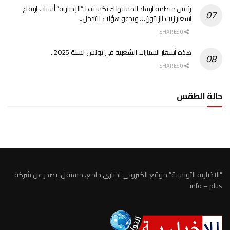
رئيس منظمة ارشاد المستهلك يكشف لـ”الإخبارية” أسباب إرتفاع
أسعار زيت الزيتون… ويدعو هؤلاء للتدخل..
0 SHARES
هذه أسعار السيارات الشعبية في تونس لسنة 2025..
0 SHARES
حالة الطقس
الطقس تونس
“الاخبارية التونسية” موقع الكتروني اخباري جامع، مستقل، يصدر عن شركة
info – plus