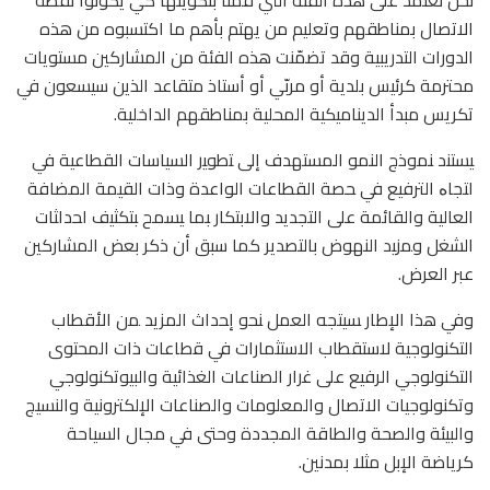
نحن نعتمد على هذه الفئة التي قمنا بتكوينها كي يكونوا نقطة
الاتصال بمناطقهم وتعليم من يهتم بأهم ما اكتسبوه من هذه
الدورات التدريبية وقد تضمّنت هذه الفئة من المشاركين مستويات
محترمة كرئيس بلدية أو مربّي أو أستاذ متقاعد الذين سيسعون في
تكريس مبدأ الديناميكية المحلية بمناطقهم الداخلية.
ﻴﺴﺘﻨد ﻨﻤوذج النمو المستهدف إلى ﺘطوﻴر السياسات القطاعية ﻓﻲ
اﺘﺠﺎﻩ الترفيع ﻓﻲ ﺤﺼﺔ القطاعات الواعدة وذات القيمة المضافة
العالية والقائمة ﻋﻠﻰ التجديد والابتكار ﺒﻤﺎ ﻴﺴﻤﺢ ﺒﺘﻜﺜﻴف اﺤداﺜﺎت
الشغل وﻤزﻴد النهوض بالتصدير كما سبق أن ذكر بعض المشاركين
عبر العرض.
وﻓﻲ ﻫذا اﻹطﺎر ﺴﻴﺘﺠﻪ العمل ﻨﺤو إﺤداث المزيد ﻤن الأقطاب
التكنولوجية لاستقطاب الاستثمارات ﻓﻲ ﻗطﺎﻋﺎت ذات المحتوى
التكنولوجي الرفيع ﻋﻠﻰ ﻏرار الصناعات الغذائية والبيوتكنولوجي
وتكنولوجيات الاتصال والمعلومات والصناعات الإلكترونية والنسيج
والبيئة والصحة والطاقة المجددة وحتى في مجال السياحة
كرياضة الإبل مثلا بمدنين.