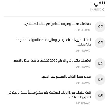
تنفي…
0 SHARES
منظمات مدنية ومهنية تتضامن مع نقابة الصحفيين..
0 SHARES
البث التلفزي لمباراة تونس ومالي: قائمة القنوات المفتوحة
والترددات..
0 SHARES
توقعات ماغي فرح للأبراج 2026 تكشف خريطة الحظ والتغيير..
0 SHARES
هذه أسعار الكراس المدعم لهذا العام..
0 SHARES
ثلاث سنوات من الزيادات المرتقبة: كم ستبلغ فعلياً نسبة الزيادة في
الأجور والجرايات..؟
0 SHARES