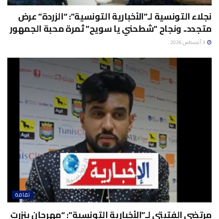
نجلاء التونسية لـ”الأخبارية التونسية”: “الزردة” عرض
متجدد.. ونجاح “شطحني يا سويح” ثمرة محبة الجمهور
3 أغسطس 2026
ثقافة
مرتضى الفتيتي لـ”الأخبارية التونسية”: “مهرجان بنزرت