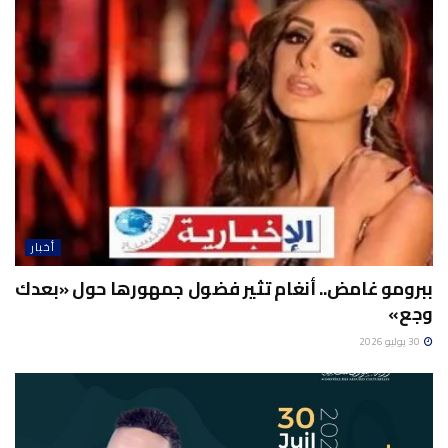
أخبار
ببرومو غامض.. أنغام تثير فضول جمهورها حول «بعدك
وجع»
30 يوليو 2026