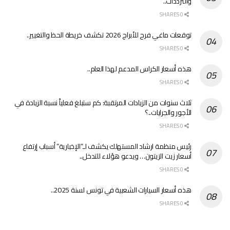
والترددات..
0 SHARES
توقعات ماغي فرح للأبراج 2026 تكشف خريطة الحظ والتغيير..
0 SHARES
هذه أسعار الكراس المدعم لهذا العام..
0 SHARES
ثلاث سنوات من الزيادات المرتقبة: كم ستبلغ فعلياً نسبة الزيادة في
الأجور والجرايات..؟
0 SHARES
رئيس منظمة ارشاد المستهلك يكشف لـ”الإخبارية” أسباب إرتفاع
أسعار زيت الزيتون… ويدعو هؤلاء للتدخل..
0 SHARES
هذه أسعار السيارات الشعبية في تونس لسنة 2025..
0 SHARES