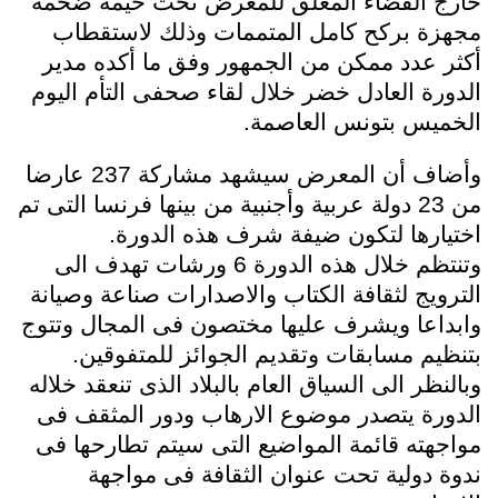
خارج الفضاء المغلق للمعرض تحت خيمة ضخمة
مجهزة بركح كامل المتممات وذلك لاستقطاب
أكثر عدد ممكن من الجمهور وفق ما أكده مدير
الدورة العادل خضر خلال لقاء صحفى التأم اليوم
الخميس بتونس العاصمة.
وأضاف أن المعرض سيشهد مشاركة 237 عارضا
من 23 دولة عربية وأجنبية من بينها فرنسا التى تم
اختيارها لتكون ضيفة شرف هذه الدورة.
وتنتظم خلال هذه الدورة 6 ورشات تهدف الى
الترويج لثقافة الكتاب والاصدارات صناعة وصيانة
وابداعا ويشرف عليها مختصون فى المجال وتتوج
بتنظيم مسابقات وتقديم الجوائز للمتفوقين.
وبالنظر الى السياق العام بالبلاد الذى تنعقد خلاله
الدورة يتصدر موضوع الارهاب ودور المثقف فى
مواجهته قائمة المواضيع التى سيتم تطارحها فى
ندوة دولية تحت عنوان الثقافة فى مواجهة