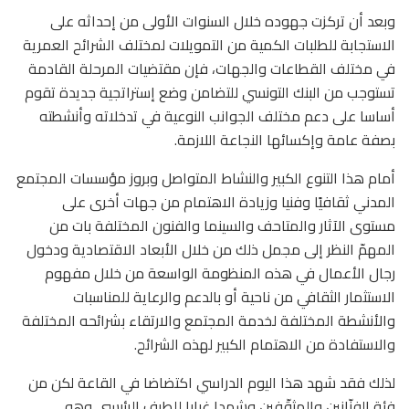
وبعد أن تركزت جهوده خلال السنوات الأولى من إحداثه على
الاستجابة للطلبات الكمية من التمويلات لمختلف الشرائح العمرية
في مختلف القطاعات والجهات، فإن مقتضيات المرحلة القادمة
تستوجب من البنك التونسي للتضامن وضع إستراتجية جديدة تقوم
أساسا على دعم مختلف الجوانب النوعية في تدخلاته وأنشطته
بصفة عامة وإكسائها النجاعة اللازمة.
أمام هذا التنوع الكبير والنشاط المتواصل وبروز مؤسسات المجتمع
المدني ثقافيًا وفنيا وزيادة الاهتمام من جهات أخرى على
مستوى الآثار والمتاحف والسينما والفنون المختلفة بات من
المهمّ النظر إلى مجمل ذلك من خلال الأبعاد الاقتصادية ودخول
رجال الأعمال في هذه المنظومة الواسعة من خلال مفهوم
الاستثمار الثقافي من ناحية أو بالدعم والرعاية للمناسبات
والأنشطة المختلفة لخدمة المجتمع والارتقاء بشرائحه المختلفة
والاستفادة من الاهتمام الكبير لهذه الشرائح.
لذلك فقد شهد هذا اليوم الدراسي اكتضاضا في القاعة لكن من
فئة الفنّانين والمثقّفين وشهدا غيابا للطرف الرئيسي وهو