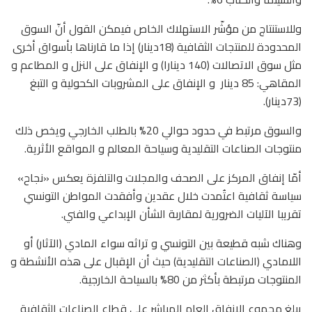
وللاستنتاج من مؤشّر الاستهلاك الخاص فيمكن القول أنّ السوق
المحدودة للمنتجات الثقافية (18دينار) إذا ما قارناها بأسواق أخرى
مثل سوق الاتصالات (140 دينارا) و الإنفاق على النزل و المطاعم و
المقاهي: 85 دينار
و الإنفاق على المشروبات الكحولية و التبغ
(73دينار).
والسوق مرتبط في حدود حوالي 20% بالطلب الخارجي ويخص ذلك
منتوجات الصناعات التقليدية وسياحة المعالم و المواقع الأثرية.
أمّا إنفاق المركز على الصحف والمجلات والتلفزة يعكس «نجاح»
سياسة ثقافية اعتُمدت خلال عقدين وأفقدت المواطن التونسي
تقريبا الآليات الضرورية لمقاربة الشأن الإبداعي والفني.
وهناك شبه قطيعة بين التونسي و تراثه سواء المادي (الآثار) أو
اللامادي (الصناعات التقليدية) حيث أن الإقبال على هذه الأنشطة و
المنتوجات مرتبطة بأكثر من 80% بالسياحة الخارجية.
يبلغ مجموع الإنفاق العام المباشر على قطاع الصناعات الثقافية