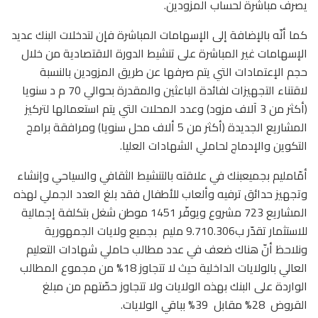
يصرف مباشرة لحساب المزودين.
كما أنّه بالإضافة إلى الإسهامات المباشرة فإن لتدخلات البنك عديد
الإسهامات غير المباشرة على تنشيط الدورة الاقتصادية من خلال
حجم الإعتمادات التي يتم صرفها عن طريق المزودين بالنسبة
لاقتناء التجهيزات لفائدة الباعثين والمقدرة بحوالي 70 م د سنويا
(أكثر من 3 آلاف مزود) وعدد المحلات التي يتم استعمالها لتركيز
المشاريع الجديدة (أكثر من 5 ألاف محل سنويا) ومرافقة برامج
التكوين والإدماج لحاملي الشهادات العليا.
أمّامليم بجميعبنك في علاقته بالتنشيط الثقافي والسياحي وإنشاء
وتجهيز حدائق ترفيه وألعاب للأطفال فقد بلغ العدد الجملي لهذه
المشاريع 723 مشروع ويوفّر 1451 موطن شغل بتكلفة إجمالية
للاستثمار تقدّر ب9.710.306 مليم
بجميع ولايات الجمهورية
ونلاحظ أنّ هناك ضعف في عدد مطالب حاملي شهادات التعليم
العالي بالولايات الداخلية حيث لا تتجاوز 18% من مجموع المطالب
الواردة على البنك بهذه الولايات ولا تتجاوز حصّتهم من مبلغ
القروض
28% مقابل
39% بباقي الولايات.