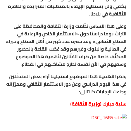
يكفي ولن يستطيع الإيفاء بالمتطلبات المتزايدة والطفرة
الثقافية في بلادنا.
وعلى هذا الأساس نظّمت وزارة الثقافة والمحافظة على
التراث يوما دراسيّا حول «الاستثمار الخاص والرعاية في
القطاع الثقافي» وقد حضره عدد كبير من أهل القطاع وخبراء
في المالية والبنوك وغيرهم وقد غصّت القاعة بالحضور
المكثّف خاصة من طرف الفنّانين لأهمية هذا الموضوع
وسعيهم في الآن نفسه لطرح مشاكلهم في القطاع.
ونظرا لأهمية هذا الموضوع استجلينا آراء بعض المتدخّلين
في هذا اليوم الدراسي وعن دور الاستثمار الثقافي ومميّزاته
وجاءت الإجابات كالتالي:
سنية مبارك (وزيرة الثقافة)