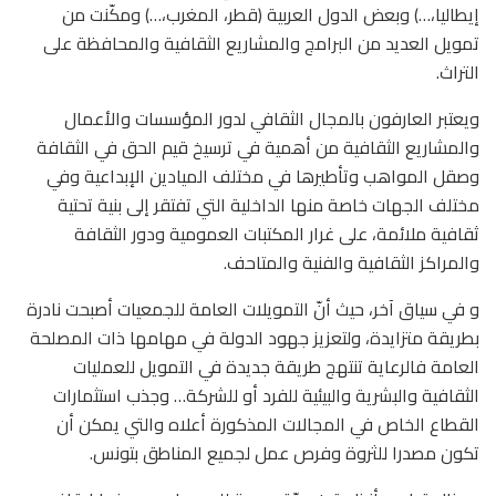
إيطاليا،…) وبعض الدول العربية (قطر، المغرب،…) ومكّنت من
تمويل العديد من البرامج والمشاريع الثقافية والمحافظة على
التراث.
ويعتبر العارفون بالمجال الثقافي لدور المؤسسات والأعمال
والمشاريع الثقافية من أهمية في ترسيخ قيم الحق في الثقافة
وصقل المواهب وتأطيرها في مختلف الميادين الإبداعية وفي
مختلف الجهات خاصة منها الداخلية التي تفتقر إلى بنية تحتية
ثقافية ملائمة، على غرار المكتبات العمومية ودور الثقافة
والمراكز الثقافية والفنية والمتاحف.
و في سياق آخر، حيث أنّ التمويلات العامة للجمعيات أصبحت نادرة
بطريقة متزايدة، ولتعزيز جهود الدولة في مهامها ذات المصلحة
العامة فالرعاية تنتهج طريقة جديدة في التمويل للعمليات
الثقافية والبشرية والبيئية للفرد أو للشركة… وجذب استثمارات
القطاع الخاص في المجالات المذكورة أعلاه والتي يمكن أن
تكون مصدرا للثروة وفرص عمل لجميع المناطق بتونس.