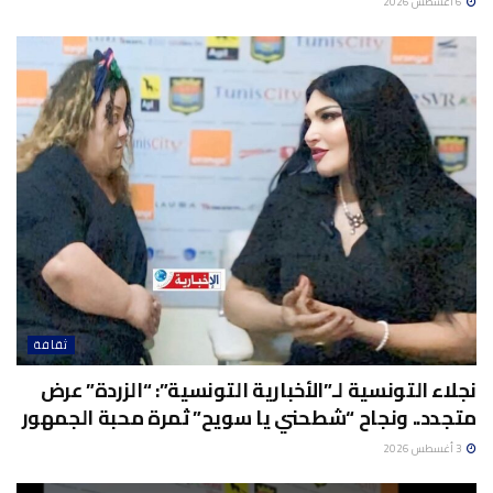
6 أغسطس 2026
ثقافة
نجلاء التونسية لـ”الأخبارية التونسية”: “الزردة” عرض
متجدد.. ونجاح “شطحني يا سويح” ثمرة محبة الجمهور
3 أغسطس 2026