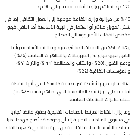
170 م.د تساهم وزارة الثقافة فيه بحوالي 90 م.د.
45 % من ميزانية وزارة الثقافة موجهة إلى العمل الثقافي إما في
شكل تمويل مباشر أو استثمار في البنية الأساسية أما الباقي فهو
مخصص لنفقات التأجير ووسائل المصالح.
وهناك 50% من النفقات المباشرة موجهة للبنية الأساسية وأما
الباقي فهو موزع بين المهرجانات والتظاهرات الثقافية (26% )
ودعم الفنون (20% ) والكتاب والمطالعة (11 %) والتراث (4%)
والمؤسسات الثقافية (22%).
هناك تطور مهم لأنشطة غير مصنفة كلاسيكيا على أنها أنشطة
ثقافية على غرار نشاط الملتيميديا الذي يساهم بنسبة 28% من
جملة صادرات الصناعات الثقافية.
وما يزال النشاط المرتبط بالصناعات التقليدية يحقق فائضا تجاريا
في مستوى المبادلات التجارية إلا أن وجوده قد أصبح مهددا نظرا
لارتباطه الشديد بالسياحة الخارجية من جهة و لتنامي ظاهرة التقليد