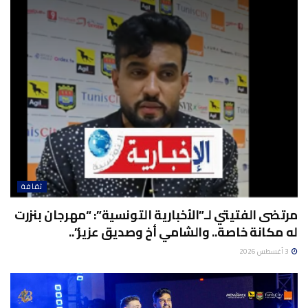
ثقافة
مرتضى الفتيتي لـ”الأخبارية التونسية”: “مهرجان بنزرت
له مكانة خاصة.. والشامي أخ وصديق عزيز”..
3 أغسطس 2026