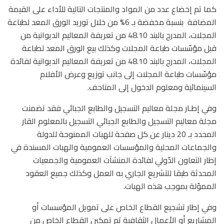
كما تم إخضاع عدد من المواد والمنتجات التالية للأداء على القيمة
المضافة
بنسبة مخفضة بـ 6% من خلال توريد الورق المعد لطباعة
المجلات، المدرج بالبند 48.10 من تعريفة المعاليم الديوانية من
قبل مؤسّسات طباعة المجلات وكذلك بيع الورق المعد لطباعة
المجلات، المدرج بالبند 48.10 من تعريفة المعاليم الديوانية لفائدة
مؤسّسات طباعة المجلات إلى جانب توزيع وعرض الأفلام
السينمائية ومعلوم الدخول إلى المتاحف.
وفي إطـار مجلة معاليم التسجيل والطابع الجبائي فقد تضمنت
مجلة معاليم التسجيل والطابع الجبائي التسجيل بالمعلوم القار
المحدد بـ 20 دينار عن كل صفحة للهبات الممنوحة للدولة
والجماعات المحلية والمؤسسات العمومية والهبات المسندة في
إطار التعاون الدّولي لفائدة المنشآت العمومية والجمعيات
المحدثة طبقا للتشريع الجاري به العمل وكذلك جميع العقود
المموّلة بموجب هذه الهبات.
وفي إطار تشجيع القطاع الخاص على تمويل المؤسسات أو
المشاريع أو الأعمال الثقافية تم تمكين القطاع الخاص من