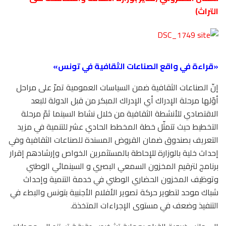
التراث)
«قراءة في واقع الصناعات الثقافية في تونس»
إنّ الصناعات الثقافية ضمن السياسات العمومية تمرّ على مراحل
أوّلها مرحلة الإدراك أي الإدراك المبكر من قبل الدولة للبعد
الاقتصادي للأنشطة الثقافية من خلال نشاط السينما ثمّ مرحلة
التخطيط حيث تتمثّل خطة المخطط الحادي عشر للتنمية في مزيد
التعريف بصندوق ضمان القروض المسندة للصناعات الثقافية وفي
إحداث خلية بالوزارة للإحاطة بالمستثمرين الخواص وإرشادهم إقرار
برنامج لترقيم المخزون السمعي البصري و السينمائي الوطني
وتوظيف المخزون الحضاري الوطني في خدمة التنمية وإحداث
شباك موحد لتطوير حركة تصوير الأفلام الأجنبية بتونس والبطء في
التنفيذ وضعف في مستوى الإجراءات المتخذة.