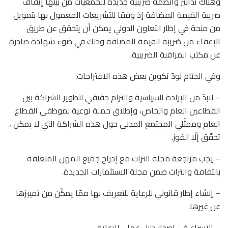
وهناك تدابير وأنظمة ضريبيّة جديدة للجمعيات من بينها إيقاف
ضريبة القيمة المضافة إذ وفقا للتشريعات المعمول بها بتمويل
من منحة في إطار التعاون الدولي يمكن أن يتحقق عن طريق
الإعفاء من ضريبة القيمة المضافة وذلك في ضوء شهادة صادرة
عن مكتب المراقبة الضريبية.
وفي الختام نودّ تكوين بعض هذه الاقتراحات:
– لابدّ من الإرادة السياسية والتزام حقيقي لتطوير الشراكة بين
القطاعين العام والخاص، وإطلاق حملة توعية لموظفي القطاع
العام وممثّلي المجتمع المدني حول هذه الشراكة التي لا يمكن ،
تحقّق إلّا الفوز.
– يجب مراجعة مجلة التراث مع إدراج جميع المهن المتعلقة
بالثقافة والتراث ضمن مجلة الاستثمارات الجديدة.
– إنشاء إطار قانوني للرعاية للتعريف بها ممّا يمكّن من تمييزها
عن غيرها.
– الإسراع في إصدار دليل عملي للرعاية.