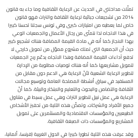
تمثّلت مداخلتي في الحديث عن الرعاية الثقافية وما جاء به قانون
2014 من تشجيعات جبائية لرعاية الثقافة والتراث فهو قانون
خاص لما يعطيه من امتيازات كبرى وفي تونس سجلنا تحسنا كبيرا
في هذا الاتجاه لذا نتمنّى من رجال الأعمال والجمعيات الوعي
بهذا الانجاز كما أنه في مادة القيمة المضافة هناك تشجيع كبير
حيث أن الجمعية التي تملك مشروع مموّل من تمويل خارجي لا
تدفع آداءات القيمة المضافة وهذا الاتجاه يدعّم ربح الجمعيات
لتمويل مشاريعها كما أنه هناك توصيات مطلوبة من الإدارة
لتطوير الرعاية الشعبية لأنّ الرعاية هي الدعم دون مقابل من
المستفيد في سياق أنشطة المصلحة العامة وتوسيع مجالات
الثقافة والتضامن والبحوث والتعليم والابتكار والبيئة. كما أنّ
الرعاية هي عمل نبيل لتطوير التراث وهي عمل بسيط في متناول
جميع الأفراد والشركات. وتمكّن هذه الآلية من تحفيز الأشخاص
الطبيعيين والمؤسسات الاقتصادية والمستثمرين على تمويل
المشاريع والمؤسسات ذات الصبغة الثقافية.
وقد عرفت هذه الآلية تطورا كبيرا في الدول الغربية (فرنسا، ألمانيا،