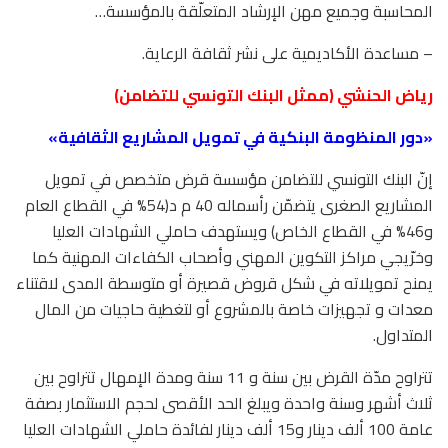
المحاسبة وجميع مهن الإرشاد المتعلّقة بالمؤسسة…
– مساعدة الأكاديمية على نشر ثقافة الرعاية.
رياض الحنشي (ممثل البنك التونسي للتضامن)
«دور المنظومة البنكية في تمويل المشاريع الثقافية»
إنّ البنك التونسي للتضامن مؤسسة قرض متخصص في تمويل
المشاريع الصغرى يتضمّن رأسماله 40 م د(54% في القطاع العام
و46% في القطاع الخاص) ويستهدف حاملي الشهادات العليا
وخرّيجي مراكز التكوين المهني وأصحاب الكفاءات المهنية كما
يمنح تمويلاته في شكل قروض قصيرة أو متوسطة المدى لاقتناء
معدات و تجهيزات خاصة بالمشروع أو لتغطية حاجيات من المال
المتداول.
تتراوح مدّة القرض بين سنة و 11 سنة ومدة الإمهال تتراوح بين
ثلاث أشهر وسنة واحدة ويبلغ الحد الأقصى لحجم الاستثمار بصفة
عامة 100 ألف دينار و15 ألف دينار لفائدة حاملي الشهادات العليا