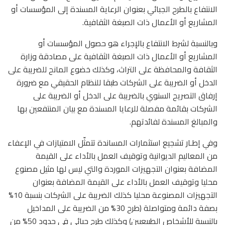
الانتفاع بالطرح الجبائي بعنوان الرعاية المسندة إلى المؤسسات أو
المشاريع أو الأعمال ذات الصبغة الثقافية.
وبالنسبة لشرط الانتفاع بالإجراء هو حصول المؤسسات أو
المشاريع أو الأعمال ذات الصبغة الثقافية على مصادقة وزارة
الثقافة والمحافظة على التراث، وكذلك خضوع المانح للضريبة على
الدخل أو الضريبة على الشركات طبقا للنظام الحقيقي مع ضرورة
إرفاق التصريح السنوي بالضريبة على الدخل أو الضريبة على
الشركات بقائمة مفصلة للرعايا المسندة مع بيان المنتفعين بها
والمبالغ المسندة لفائدتهم.
وفي إطـار تشجيع استثمارات المساندة تتمثّل الامتيازات في الإعفاء
من المعاليم الديوانية وتوقيف العمل بالأداء على القيمة
المضافة بعنوان التجهيزات الموردة والتي ليس لها مثيل مصنوع
محليا وتوقيف العمل بالأداء على القيمة المضافة بعنوان
التجهيزات المصنوعة محليا كذلك الضريبة على الشركات بنسبة 10%
بصفة دائمة ومتواصلة (طرح 30% من الضريبة على المداخيل
بالنسبة للأشخاص الطبيعيين) وكذلك طرح جبائي في حدود 50% من