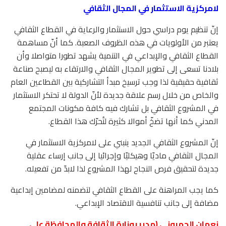
لامركزية الاستثمار في المجال الثقافي
إنّ تنظيم يوم دراسي حول الاستثمار والرعاية في القطاع الثقافي
يعتبر من الأولويات في هذه الظروف الصعبة. كما أنّ مساهمة
القطاع الثقافي والإبداعي في التنمية يشهد تطورا متواصلا وأن
بلادنا تسعى إلى تطوير المجال الثقافي والارتقاء به ليصبح صناعة
ثقافية حقيقية لذا وجب ترسيخ مبدأ التشاركية بين القطاعين العام
والخاص من خلال رسم علاقة جديدة لأنّ الدولة لا تحتكر الاستثمار
في المشروع الثقافي بل تشارك فيه كافة مكونات المجتمع
المدني كما أنها تضخّ أموالا كثيرة لتُحرّك هذا القطاع.
إنّ المشروع الثقافي الجديد ينبني على لامركزية الاستثمار في
المجال الثقافي ماديّا وهيكليّا وإجرائيا إلى جانب إرساء عقلية
جديدة لتحقيق فرص النجاح لهذا المشروع لذا لابدّ من تفعيله.
كما يجب المراهنة على القطاع الثقافي لتضمنه لمضامين إبداعية
مضافة إلى جانب تنافسية الاقتصاد الإبداعي.
نعمان الحمروني (مدير بوزارة الثقافة والمحافظة على