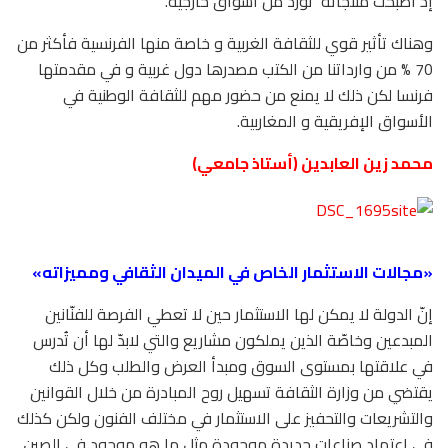
إذ أصبحت منتجاته
تورد من أسواق خارجية.
وهناك تأثير قوي للثقافة الغربية و خاصة منها الفرنسية فأكثر من
70 % من وارداتنا من الكتب مصدرها دول غربية و في مقدمتها
فرنسا لكن ذلك لا يمنع من حضور مهم للثقافة الوطنية في
الأسواق الإفريقية و المغاربية.
محمد زين العابدين (أستاذ جامعي)
«مجالات الاستثمار الخاص في الميدان الثقافي ومميزاته»
إنّ الدولة لا يمكن لها الاستثمار حين لا تعطي الفرصة للفنّانين
المبدعين وخاصّة الذين يملكون مشاريع والتي لابدّ لها أن تُدرس
في علاقتها بمستوى السوق ومبدأ العرض والطلب وكل ذلك
يقتضي من وزارة الثقافة تسهيل روح المبادرة من خلال القوانين
والتشريعات والتحفيز على الاستثمار في مختلف الفنون ولكن كذلك
في اعتماد صناعات جديدة موجودة مثل ما هو موجود في الصين