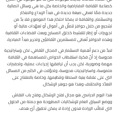
كصناعة الثقافة الافتراضية والخاصة بكل ما هي وسائل اتصالية
جديدة ممّا تعطي صيغة جديدة في مبدأ الإبداع والابتكار
والاستثمار، والثقافة لا يمكنا احتكار هذا الموضوع فلا بدّ من
تشجيع من خلال حوافز تتمثّل في أموال أو تعهّدات مالية أو
تجهيزات أو إطار للتنشيط كخلق المسارح وبعث الفضاءات الثقافية
وهذه الحوافز تُعطى للمستثمرين الثقافيّين وتحرير مبدأ المبادرة.
لابدّ من دعم أهمية الاستثمار في المجال الثقافي، لكن بإستراتيجية
مدروسة إذ أنّ فكرة استقطاب الخواص للمساهمة في الثقافة
مهمة وضرورية، لكن يجب أن ترافقها إجراءات عملية، وتحفيزات
ملموسة، واستراتيجيات مدروسة، وتحوّلات في الكثير من المسائل
التي على علاقة ببنية السلطة وتنظيمها، وخاصة بالانفتاح على
التعدّد والاختلاف وهذا هو جوهر الإشكال.
هذا اليوم الدراسي هو مجال لفتح الإشكال وفتح باب النقاش
ووضع السياق العام للإشكاليات المطروحة مع جملة من الحلول
التي تتطلّب الإرادة فدون إرادة لا يمكن تحقيق أيّ هدف.