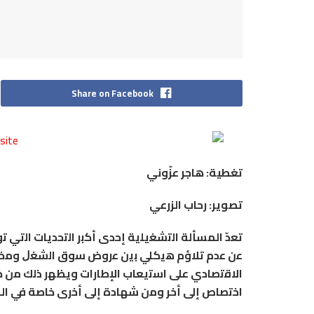
Share on Facebook
تغطية: هاجر عزّوني
تصوير: رحاب الزرعي
ﺗﻌدّ المسألة اﻟﺗﺷﻐﻳﻠﻳﺔ إﺣدى أﻛﺑر اﻟﺗﺣدﻳﺎت اﻟﺗﻲ 
ﻋن ﻋدم ﺗﻼؤم ﻫﻳﻛﻠﻲ ﺑﻳن ﻋروض ﺳوق اﻟﺷﻐﻝ وﻣﺧرﺟ
اﻻﻗﺗﺻﺎدي ﻋﻠﻰ اﺳﺗﻳﻌﺎب اﻹطﺎرات ويظﻬر ذﻟك ﻣن ﺧﻼ
اﺧﺗﺻﺎص إﻟﻰ أخر وﻣن ﺷﻬﺎدة إﻟﻰ أﺧرى خاصة في ال