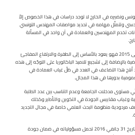
نس ونضيره في الخارج لا توجد دراسات في هذا الخصوص إلاّ
ندسي وتتمثّل مهامه في تحديد مواصفات المهندس التونسي
انات تخدم المهندسين والعمادة في آن واحد في المسألة
رج.
أمّا بالنسبة لمسألة تضاعف عدد المتخرّجين من 2010 إلى 2015 فهو يعود بالأساس إلى الطفرة والارتفاع المفاجئ
 بالإضافة إلى تشجيع تلاميذ الباكالوريا على التوجّه إلى هذه
أنتج هذا التضاعف في العدد في ظلّ غياب العمادة في
مومية بدورها في هذا المجال.
ﻧّﻲ ﻣﺳﺗوى ﻣدﺧﻼت اﻟﺟﺎﻣﻌﺔ وﻋدم اﻟﺗﻧﺎﺳب ﺑﻳن ﻋدد اﻟطﻠﺑﺔ
ﻌﻳﺔ وﻏﻳﺎب ﻣﻘﺎﻳﻳس اﻟﺟودة ﻓﻲ اﻟﺗﻛوﻳن واﻟﺗﺄطﻳر وكذلك
ﻌف ﻣردودﻳﺔ ﻣﻧظوﻣﺔ اﻟﺑﺣث اﻟﻌﻠﻣﻲ ﺧﺎﺻﺔ ﻓﻲ ﻣﺟﺎﻝ اﻟﺗﺟدﻳد
.
وعليه فقد قرّر مجلس العمادة في اجتماعه المنعقد بتاريخ 31 جانفي 2016 تحمل مسؤولياته في ضمان جودة