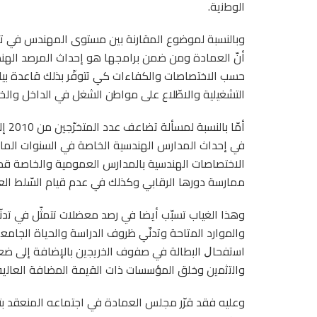
اﻟوطﻧﻳﺔ.
وبالنسبة لموضوع المقارنة بين مستوى المهندس في تو
أنّ العمادة ومن ضمن برامجها هو إحداث المرصد اله
حسب الاختصاصات والكفاءات كي تتوفّر بذلك قاعدة بي
التشغيلية والاطّلاع على مواطن الشغل في الداخل والخا
في إحداث المدارس الهندسية الخاصة في السنوات الماضية
الاختصاصات الهندسية بالمدارس العمومية والخاصة قد 
ممارسة دورها الرقابي وكذلك في عدم قيام السّلط الع
وهذا الغياب تسبّب أيضا في رصد معضلات تتمثّل في ﺗد
واﻟﻣوارد اﻟﻣﺗﺎﺣﺔ وﺗدﻧّﻲ ظروف اﻟدراﺳﺔ واﻟﺣﻳﺎة اﻟﺟﺎﻣ
اﺳﺗﻔﺣﺎﻝ اﻟﺑطﺎﻟﺔ ﻓﻲ ﺻﻔوف اﻟﺧرﻳﺟﻳن بالإضافة إلى ﺿ
واﻟﺗﺛﻣﻳن وﺧﻠق اﻟﻣؤﺳﺳﺎت ذات اﻟﻘﻳﻣﺔ اﻟﻣﺿﺎﻓﺔ اﻟﻌﺎﻟﻳﺔ