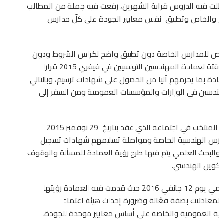
ّلت فيه الدروس قرابة الشهرين، رفعت فيه جملة من المطالب
م والخاص وتطبيق
نفس معايير الجودة على كلّ مدارس
لرخص للمدارس الخاصة دون تطبيق واضح لكراس الشروط ودون
الأخذ بالاعتبار احتياجات سوق الشغل، اتخذت الهيئة المؤقتة لعمادة المهندسين التونسيين في فيفري 2015 قرارا
ة بما يحرمهم آليا من الحصول على شهادات ترسيم، وبالتالي
مهندسين في الوزارات والمؤسسات العمومية ومن السفر إلى
لمنتخب في اجتماعه الذي عقد بتاريخ
29 نوفمبر 2015
ارس الهندسية الخاصة ومواصلة تسليمهم شهادات تسجيل
والبحث العلمي يتم فيها طرح رؤية العمادة للمسألة والوقوف
تكوين الهندسي.
كما تمّ اللقاء مع السيد وزير التعليم العالي والبحث العلمي يوم 12 جانفي 2016 حيث قدمت فيه العمادة رؤيتها
لمعادلات بصفة فعّالة وضرورة إحداث هيئة اعتماد