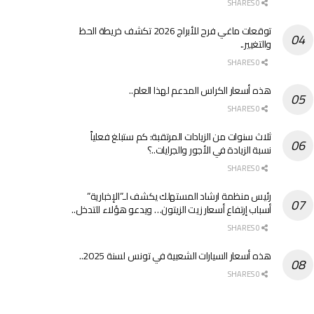
0 SHARES
توقعات ماغي فرح للأبراج 2026 تكشف خريطة الحظ
والتغيير..
0 SHARES
هذه أسعار الكراس المدعم لهذا العام..
0 SHARES
ثلاث سنوات من الزيادات المرتقبة: كم ستبلغ فعلياً
نسبة الزيادة في الأجور والجرايات..؟
0 SHARES
رئيس منظمة ارشاد المستهلك يكشف لـ”الإخبارية”
أسباب إرتفاع أسعار زيت الزيتون… ويدعو هؤلاء للتدخل..
0 SHARES
هذه أسعار السيارات الشعبية في تونس لسنة 2025..
0 SHARES