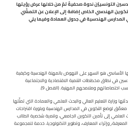
ن التونسييّن ندوة صحفيةّ تمّ من خلالها عرض رؤيتها
تكوين الهندسي الخاص إضافة إلى الإعلان عن التمشّي
 المدارس الهندسية في جدول العمادة وفيما يلي
ها الأساسي هو السهر على النهوض بالمهنة الهندسية وكيفية
دسين في نطاق مخططات التنمية الاقتصادية والاجتماعية
سب اختصاصاتهم وملامحهم المهنية. (الفصل 9).
دثتها وزارة التعليم العالي والبحث العلمي والعمادة التي تمثّلها
 معمّق لوضع التكوين في المدارس الهندسية وبلورة اقتراحات
ﺣث اﻟﻌﻠﻣﻲ إﻟﻰ ﺗﺄﻣﻳن اﻟﺗﻛوﻳن اﻟﺟﺎﻣﻌﻲ، وﺗﻧﻣﻳﺔ ﺷﺧﺻﻳﺔ اﻟطﺎﻟب
ﻣﻌرﻓﺔ، ٕوإثراء اﻟﻣﻌﺎرف، وﺗطوﻳر اﻟﺗﻛﻧوﻟوﺟﻳﺎ، ﺧدﻣﺔ ﻟﻠﻣﺟﻣوﻋﺔ