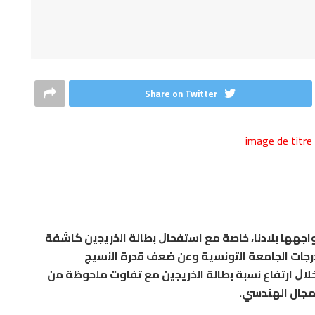
Share on Twitter
ﺗواﺟﻬﻬﺎ ﺑﻼدﻧﺎ، ﺧﺎﺻﺔ ﻣﻊ اﺳﺗﻔﺣﺎﻝ ﺑطﺎﻟﺔ اﻟﺧرﻳﺟﻳن ﻛﺎﺷﻔﺔ
ﺎت اﻟﺟﺎﻣﻌﺔ اﻟﺗوﻧﺳﻳﺔ وﻋن ﺿﻌف ﻗدرة اﻟﻧﺳﻳﺞ
ﻝ ارﺗﻔﺎع ﻧﺳﺑﺔ ﺑطﺎﻟﺔ اﻟﺧرﻳﺟﻳن ﻣﻊ ﺗﻔﺎوت ﻣﻠﺣوظﺔ ﻣن
مجال الهندسي.