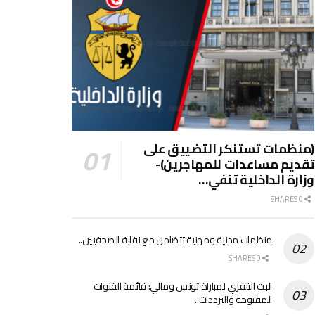
(منظمات تستنكر التضييق على
تقديم مساعدات للمهاجرين)-
وزارة الداخلية تنفي…
0 SHARES
منظمات مدنية ومهنية تتضامن مع نقابة الصحفيين..
0 SHARES
البث التلفزي لمباراة تونس ومالي: قائمة القنوات
المفتوحة والترددات..