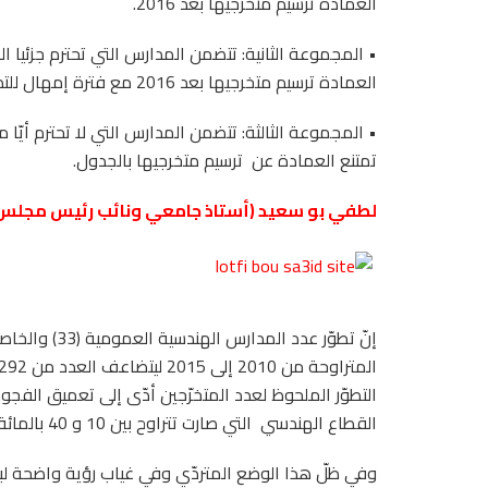
العمادة ترسيم متخرجيها بعد 2016.
• المجموعة الثانية: تتضمن المدارس التي تحترم جزئيا ا
العمادة ترسيم متخرجيها بعد 2016 مع فترة إمهال للتدارك يتم إثرها تعليق الترسيم في حال عدم الاستجابة.
• المجموعة الثالثة: تتضمن المدارس التي لا تحترم أيّا 
تمتنع العمادة عن
ترسيم متخرجيها بالجدول.
لطفي بو سعيد (أستاذ جامعي ونائب رئيس مجلس 
التطوّر الملحوظ لعدد المتخرّجين أدّى إلى تعميق الفج
القطاع الهندسي
التي صارت تتراوح بين 10 و 40 بالمائة في بعض الاختصاصات.
وفي ظلّ هذا الوضع المتردّي وفي غياب رؤية واضحة ل