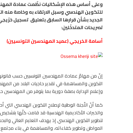
وعلى أساس هذه الإشكاليات نظّمت عمادة المهندسي
للتكوين الهندسي وسبل الارتقاء به وخاصة منه ال
الجديد بشأن قرارها السابق بتعليق
تسجيل خرّيجي
تصريحات المتدخّلين:
أسامة الخريجي (عميد المهندسين التونسيين)
إنّ من مهامّ عمادة المهندسين التونسيين حسب قانون
التكوين والمساهمة في تقدير حاجيات البلاد من المهن
وإعلام الإدارة بصفة دورية بما يتوفر من المهندسين ح
كما أنّ اللّجنة الوطنية لإصلاح التكوين الهندسي التي أح
والخبرات الأكاديمية الهندسية قد قامت كلّها بتشخيص
لتطوير التكوين الهندسي إذ ﻳﻬدف اﻟﺗﻌﻠﻳم اﻟﻌﺎﻟﻲ واﻟﺑ
اﻟﻣواطن وﺗطوﻳر ﻛﻔﺎءاﺗﻪ، واﻟﻣﺳﺎﻫﻣﺔ ﻓﻲ ﺑﻧﺎء ﻣﺟﺗﻣﻊ اﻟ