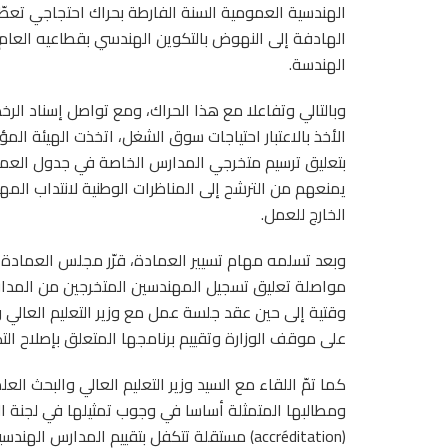
الهندسية العمومية السنة الفارطة بحراك احتجاجي تعط
الهادفة إلى النهوض بالتكوين الهندسي بقطاعيه العا
الهندسة.
وبالتالي وتفاعلا مع هذا الحراك، ومع تواصل إسناد ا
بتعليق ترسيم متخرجي المدارس الخاصة في جدول العماد
يمنعهم من الترشح إلى المناظرات الوطنية لانتداب ال
الخارج للعمل.
وبعد تسلمه مهام تسيير العمادة، قرّر مجلس العمادة ا
مواصلة تعليق تسجيل المهندسين المتخرجين من المد
وقتية إلى حين عقد جلسة عمل مع وزير التعليم العالي 
على موقف الوزارة وتقييم برنامجها المتعلق بإصلاح ال
ومطالبها المتمثلة أساسا في وجوب تمثيلها في لجنة ا
(accréditation) مستقلة تتكفل بتقييم المدارس الهندسية العمومية والخاصة على أساس معايير موحدة للجودة.