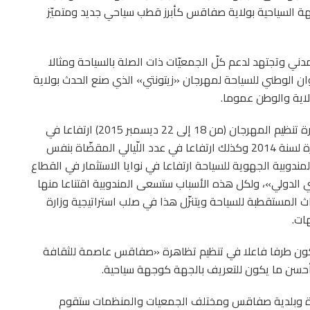
وجهة السياحية بولاية صفاقس كأبرز قطب سياحي جديد ومتميّز
ني وتجتهد لدعم كلّ الجمعيّات ذات الصلة بالسياحة ومثالا
وان الوطني للسياحة لمهرجان «زيتونتي» الذي صنع الحدث بولاية
اية والوطن عموما.
كما سجّلت مصالح المندوبية الجهوية للسياحة خلال فترة تنظيم المهرجان (من 18 إلى 22 ديسمبر 2015) ارتفاعا في
عدد الوافدين الذي تجاوز 38% بالمقارنة مع نفس الفترة لسنة 2014 وكذلك ارتفاعا في عدد اللّيالي المقضّاة بنفس
مصالح المندوبية الجهوية للسياحة ارتفاعا في نوايا الاستثمار في القطاع
ي الدولي»، ولكل هذه الأسباب ستسعى المندوبية اقتناعا منها
اث المستقطبة للسياحة ويتنزّل هذا في صلب استراتيجية وزارة
ات.
كون طرفا فاعلا في تنظيم تظاهرة «صفاقس عاصمة للثقافة
اهرة وبلدية صفاقس ومختلف الجمعيات والمنظمات ستقوم