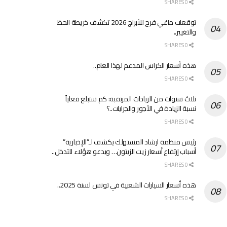
0 SHARES
توقعات ماغي فرح للأبراج 2026 تكشف خريطة الحظ
والتغيير..
0 SHARES
هذه أسعار الكراس المدعم لهذا العام..
0 SHARES
ثلاث سنوات من الزيادات المرتقبة: كم ستبلغ فعلياً
نسبة الزيادة في الأجور والجرايات..؟
0 SHARES
رئيس منظمة ارشاد المستهلك يكشف لـ”الإخبارية”
أسباب إرتفاع أسعار زيت الزيتون… ويدعو هؤلاء للتدخل..
0 SHARES
هذه أسعار السيارات الشعبية في تونس لسنة 2025..
0 SHARES