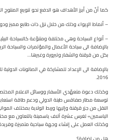
كما أنّ من أبرز الأهداف هو الدفع نحو تنويع المنتوج ا
– أنماط الإيواء وذلك من خلال نزل ذات طابع مميز ودو
– أنواع السياحة وهي مختلفة ومتنوّعة كالسياحة البيئي
بالإضافة الى سياحة الأعمال والمؤتمرات والسياحة الري
بكل من قرقنة والشفار وتبرورة وغيرها…
بالإضافة الى الإعداد للمشاركة في الصالونات الدولية 
2016.
وكذلك دعوة متعهّدي الأسفار ووسائل الاعلام المختصة 
توسعة مطار صفاقس طينة الدولي ودعم طاقة استعاب
النقل من جزر قرقنة وإليها وربط الولاية بمختلف المو
الياسمين» لغرس عشرة آلاف ياسمينة بالتعاون مع مخ
وكذلك العمل على إنشاء وجهة سياحية متميزة وفريد
هل من إضافة؟