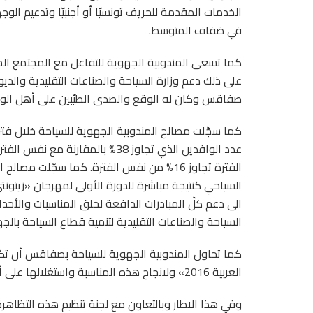
الخدمات المقدمة للحريف تونسيّا أو أجنبيّا وتدعيم ال
في ضفاف المتوسط.
كما تسعى المندوبية الجهوية للتفاعل مع المجتمع المد
على ذلك دعم وزارة السياحة والصناعات التقليدية والدي
صفاقس وكان له الوقع والصدى الطيّبين على أهل الول
الفترة تجاوز 16% من نفس الفترة. كما سجّلت 
السياحي كنتيجة مباشرة للدورة الأولى لمهرجان «زيتونت
الى دعم كلّ المبادرات الدافعة لخلق المناسبات والأحد
السياحة والصناعات التقليدية لتنمية قطاع السياحة بالجه
كما تحاول المندوبية الجهوية للسياحة بصفاقس أن ت
العربية 2016» ولانجاح هذه المناسبة واستغلالها على أحسن ما يكون للتعريف بالجهة كوجهة سياحية.
وفي هذا الاطار وبالتعاون مع لجنة تنظيم هذه التظ