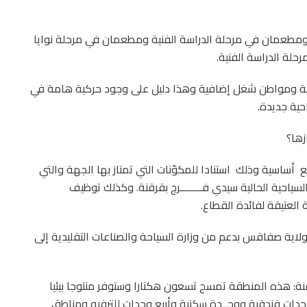
 ومطعمان في مرحلة الدراسة الفنية ومطعمان في مرحلة نوايا
رحلة الدراسة الفنية.
ّة ومواطن شغل إضافية وهذا دليل على وجود حركية هامة في
حية جديدة.
زها؟
ع
أساسية وذلك
استنادا للمكوّنات التي تمتاز بها الجهة والتي
سياحية الحالية سيدي فــــــــرج بقرقنة. وكذلك توظيف
 العتيقة لفائدة القطاع.
ولاية صفاقس بدعم من وزارة السياحة والصناعات التقليدية إلى
نة: هذه المنطقة تمسح تسعون هكتارا وستوفر منتوجا بيئيا
حدات فندقية ووحــدة سكنية وأربع وحدات للترفيه ومناطق