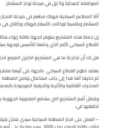
الموافقة المبدئية و5 نزل في مرحلة نوايا الاستثمار.
أمّا المطاعم السياحية فهناك مطعم في مرحلة الانجاز
الاستثمار وبالنسبة لوكالات الأسفار فهناك وكالتان في م
إن جملة هذه المشاريع ستوفر للجهة طاقة إيواء هام
القطاع السياحي الأمر الذي يدفعنا للتأسيس لوجهة سيا
هل لك أن تذكر لنا ما هي المشاريع الكبرى المزمع انجا
يعتمد تطوير القطاع السياحي
بالجهة على أربعة مشاري
تم ذكرها آنفا هذا إلى جانب استكمال برنامج المنطقة ال
المدخرات الثقافية والأثرية والحرفية الموجودة بالمدينة
وتتمثل أهم المشاريع التي ستدفع المندوبية الجهوية ب
تحقيقها في:
– العمل على انجاز المنطقة السياحية سيدي فنخل بقرق
وتقدر طاقة الإيواء بها بـ3000
سرير موزعة على أربع و