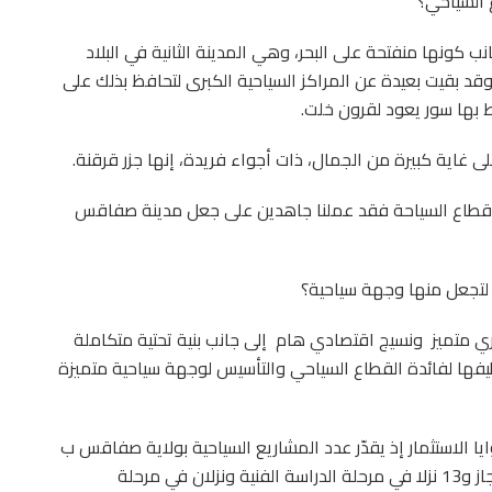
 السياحي؟
 كونها منفتحة على البحر، وهي المدينة الثانية في البلاد
وقد بقيت بعيدة عن المراكز السياحية الكبرى لتحافظ بذلك على
ط بها سور يعود لقرون خلت.
ى غاية كبيرة من الجمال، ذات أجواء فريدة، إنها جزر قرقنة.
به قطاع السياحة فقد عملنا جاهدين على جعل مدينة صفاقس
 لتجعل منها وجهة سياحية؟
ي متميز
ونسيج اقتصادي هام
إلى جانب بنية تحتية متكاملة
فها لفائدة القطاع السياحي والتأسيس لوجهة سياحية متميزة
 الاستثمار إذ يقدّر عدد المشاريع السياحية بولاية صفاقس ب
34 مشروعا، فمثلا النزل هناك سبعة نزل في مرحلة الانجاز و13 نزلا في مرحلة الدراسة الفنية ونزلان في مرحلة