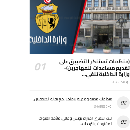
(منظمات تستنكر التضييق على
تقديم مساعدات للمهاجرين)-
وزارة الداخلية تنفي…
0 SHARES
منظمات مدنية ومهنية تتضامن مع نقابة الصحفيين..
0 SHARES
البث التلفزي لمباراة تونس ومالي: قائمة القنوات
المفتوحة والترددات..