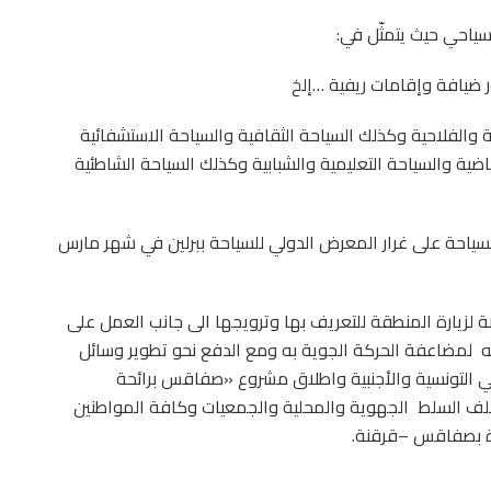
لسياحي حيث يتمثّل في:
ر ضيافة وإقامات ريفية …إلخ
ة والفلاحية وكذلك السياحة الثقافية والسياحة الاستشفائية
اضية والسياحة التعليمية والشبابية وكذلك السياحة الشاطئية
للسياحة على غرار المعرض الدولي للسياحة ببرلين في شهر مارس
لزيارة المنطقة للتعريف بها وترويجها الى جانب العمل على
ه
لمضاعفة الحركة الجوية به ومع الدفع نحو تطوير وسائل
اني التونسية والأجنبية واطلاق مشروع «صفاقس برائحة
تلف السلط
الجهوية والمحلية والجمعيات وكافة المواطنين
ة بصفاقس –قرقنة.