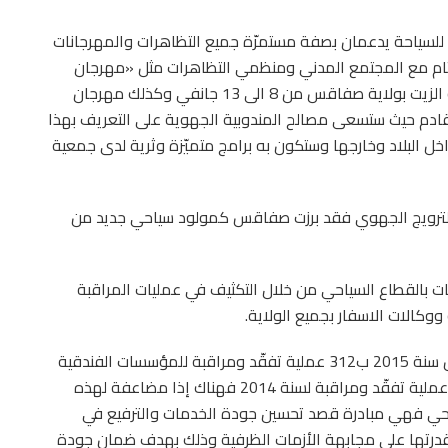
ني للسياحة يدعمان بصفة مستمرّة جميع التظاهرات والمهرجانات
ام مع المجتمع المدني ومنظمي التظاهرات مثل «مهرجان
زيتونتي» ومهرجان الحجّوجة بالشّيحية بمعتمدية ساقية الزيت بولاية صفاقس من 8 الى 13 جانفي وكذلك مهرجان
رقنة الذي سيلتئم من 19 الى 23 مارس القادم حيث ستسعى مصالح المندوبية الجهوية على التعريف بهذا
 البلاد وخارجها وستكون به برامج متميّزة وثرية لدى جمعية
 والترويج الجهوي فقد برزت صفاقس كمولود سياحي جديد من
ت بالقطاع السياحي من خلال التكثيف في عمليات المراقبة
وكالات الاسفار بجميع الولاية.
لقد قامت مصالح المندوبية الجهوية للسياحة بصفاقس سنة 2015 ب312 عملية تفقّد ومراقبة للمؤسسات الفندقية
ومقرّات وكالات الاسفار والرحلات السياحية مقابل 169 عملية تفقّد ومراقبة لسنة 2014 فهناك إذا مضاعفة لهذه
سياحي فهي مبادرة قصد تحسين جودة الخدمات والترفيع في
وقدرتها على مجابهة الأزمات الظرفية وذلك بهدف ضمان جودة