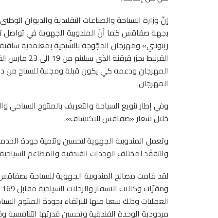
إنّ وزارة السياحة والصناعات التقليدية والديوان الوط
بجهة صفاقس كما أنّ المندوبية الجهوية في تواصل ت
القرنيط بجزر ق
المهرجان ودعمه كي يكون قبلة ومجلبة للسياح من داخل
المهرجان.
وفي إطار تنويع السياحة والتعريف بالمنتوج السياحي
خلال شعار «صفاقس للاكتشاف».
وتعمل المندوبية الجهوية لتحسين وتنمية جودة الخدما
والتفقّد لمختلف الوحدات الفندقية والمطاعم السياحية و
العمليات وذلك سعيا منها للارتقاء بجودة المنتوج ال
مردودية الوحدة الفندقية وتحسين قدرتها التنافسية 