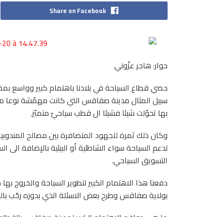
Share on Facebook
حوار: هاجر عزّوني
حضي قطاع السياحة في بلادنا باهتمام كبير وواسع بمخ
سبيل المثال مدينة صفاقس التي كانت مهمّشة نوعا ما 
بها تحوّلت شيئا فشيئا ال قطب سياحيّ متميّز.
وكان ذلك ثمرة للجهود المتضافرة بين مصالح المندوبية
لدعم السياحة سواء الشاطئية أو البيئية بالإضافة الى ا
التسويق السياحي.
دفعنا هذا الاهتمام الكبير لتطوير السياحة والخروج بها
بولاية صفاقس وطرح بعض الاسئلة الذي بدوره رحّب بالفك