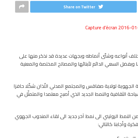
Share on Twitter
تلف أنواعه وشتّى أنماطه وبجهات عديدة قد نذكر منها على
وبفضل السعي الدائم لأبنائها والمصالح المختصة والمعنية
 الجهوية لولاية صفاقس والمجتمع المدني اللّذان شكّلا حافزا
لسياحة الثقافية والنمط الجديد الذي أصبح معتمدا والمتمثّل في
 من النمط الروتيني الى نمط آخر جديد الى لقاء المندوب الجهوي
رة وأجابنا كالتالي: