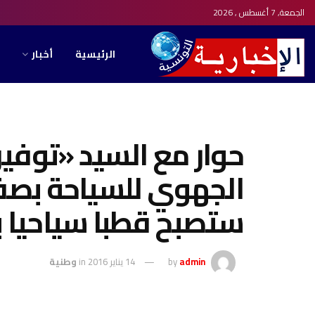
الجمعة, 7 أغسطس , 2026
الرئيسية
أخبار
حوار مع السيد «توفي
الجهوي للسياحة ب
ستصبح قطبا سياحيا بارز
admin
by
14 يناير 2016
in
وطنية