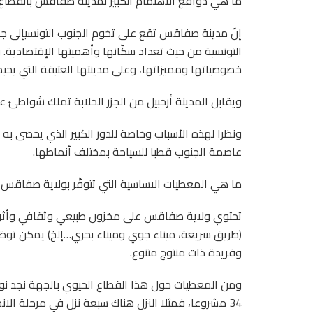
ما هي دوافع الاهتمام الكبير لمدينة صفاقس بالقطاع
إنّ مدينة صفاقس تقع على تخوم الجنوب التونسيإلى جانب
التونسية من حيث تعداد سكّانها وأهميتها الإقتصادية. 
خصوصياتها ومميزاتها، وعلى مدينتها العتيقة التي يحي
ويقابل المدينة أرخبيل من الجزر الخلابة تملك شواطئ عل
ونظرا لهذه الأسباب وخاصة للدور الكبير الذي يحضى 
عاصمة الجنوب قطبا للسياحة بمختلف أنماطها.
ما هي المعطيات الاساسية التي تتوفّر بولاية صفاقس
تحتوي ولاية صفاقس على مخزون طبيعي وثقافي وأثر
(طريق سريعة، ميناء جوي وميناء بحري…إلخ) يمكن توظي
وفريدة ذات منتوج متنوع.
ومن المعطيات حول هذا القطاع الحيوي بالجهة نجد نوايا