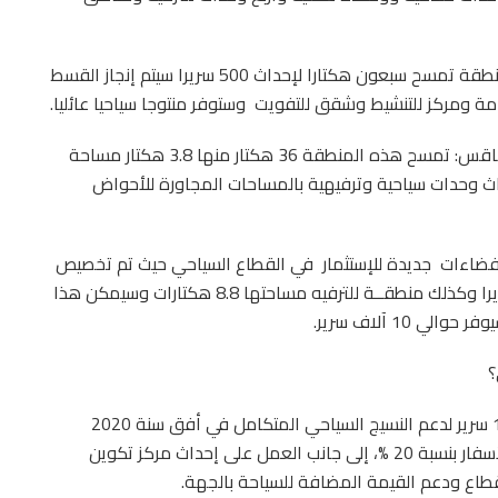
– العمل على إنجاز المنطقة السياحية بالشفار: هذه المنطقة تمسح سبعون هكتارا لإحداث 500 سريرا سيتم إنجاز القسط
وستوفر منتوجا سياحيا عائليا.
– العمل على إنجاز منطقة الميناء الترفيهي بمدينة صفاقس: تمسح هذه المنطقة 36 هكتار منها 3.8 هكتار مساحة
اث وحدات سياحية وترفيهية بالمساحات المجاورة للأحواض
 فضاءات
جديدة للإستثمار
في القطاع السياحي حيث تم تخصيص
منطقة سياحية مساحتها 8.9 هكتارات لإحداث 2600 سريرا وكذلك منطقــة للترفيه مساحتها 8.8 هكتارات وسيمكن هذا
10 آلاف سرير.
؟
يتمثّل ذلك من خلال تطوير عدد الأسرة ليصل الى 10.000 سرير لدعم النسيج السياحي المتكامل في أفق سنة 2020
وكذلك من خلال العمل على الترفيع فى عدد وكالات الأسفار بنسبة 20 %، إلى جانب العمل على إحداث مركز تكوين
طاع ودعم القيمة المضافة للسياحة بالجهة.