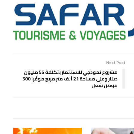
Next Post
مشروع نموذجي للاستثمار بتكلفة 55 مليون
دينار وعلى مساحة 21 ألف متر مربع موفّرا 500
موطن شغل