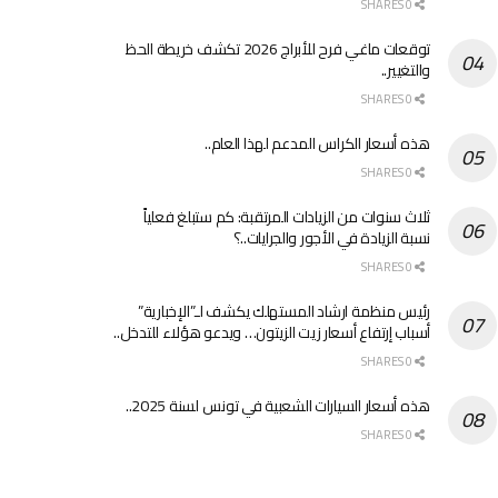
0 SHARES
توقعات ماغي فرح للأبراج 2026 تكشف خريطة الحظ
والتغيير..
0 SHARES
هذه أسعار الكراس المدعم لهذا العام..
0 SHARES
ثلاث سنوات من الزيادات المرتقبة: كم ستبلغ فعلياً
نسبة الزيادة في الأجور والجرايات..؟
0 SHARES
رئيس منظمة ارشاد المستهلك يكشف لـ”الإخبارية”
أسباب إرتفاع أسعار زيت الزيتون… ويدعو هؤلاء للتدخل..
0 SHARES
هذه أسعار السيارات الشعبية في تونس لسنة 2025..
0 SHARES