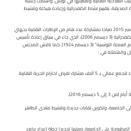
ثبيت التعددية النقابية وتفعيلها في تونس. واهتمت جلسة
ية الصديقة، بتقييم نشاط الكنفدرالية وإعادة هيكلة وتنشيط
وعقد المجلس بالمناسبة اجتماعا عماليا بوم 3 ديسمبر 2015 صباحا بمشاركة عدد هام من الإطارات النقابية بجهتي
القصرين وسيدي بوزيد، إحياء لذكرى تأسيس الجامعة الكنفدرالية (3 ديسمبر 2006)، الذي جاء في سياق إعادة تأسيس
وتحديث أوّل منظمة نقابية وطنية تونسية “جامعة عموم العملة التونسية“ (3 ديسمبر 1924). كما ناقش المجلس
 والمتمثلة في :
* تفعيل هياكل الجامعات والتنسيقيات الجهوية والإعداد لتجمع عمالي بـ 5 آلاف مشارك لفرض احترام الحرية النقابية
 ديسمبر 2016).
 إلى الجامعة، وتكوين نقابات جديدة وتنشيط منتدى الطاهر
لمطروحة على الجامعة، ومنها تحديدا خطة إعداد برامج