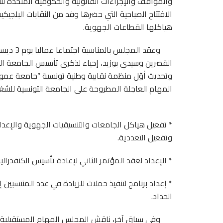
والمواقف والإجراءات القانونية والحكومية المتخذة لت
الافتتاح الصباحية التي حضرها وفد من النقابات البلجيك
هياكلها القطاعات الجهوية.
المهام العاجلة المطروحة على الجامعة التونسية للشغل
وتفعيل التعددية.
* الإعداد لعقد المؤتمر الثاني لإعادة تأسيس الكنفدرالية أيام (من 3 إلى 5
* إعداد برنامج لتنفيذ حملات للزيادة في عدد المنتسبين
الحداد.
وفي سياق آخر، ناقش المجلس المهام المستقبلية ا