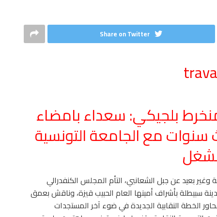
Share on Twitter
ليون و700 ألف منخرط بلجيكي: سعداء بامضاء
 سنوات مع الجامعة التونسية
لشغل
غير بعيد عن جبل الشعانبي، التأم المجلس الكنفدرالي
ة التونسية للشغل يومي 2 و3 ديسمبر 2015 بمدينة سبيطلة بأشراف أمينها العام الحبيب قيزة، وناقش بعمق
اور الخطة النقابية الجديدة في ضوء آخر المستجدات