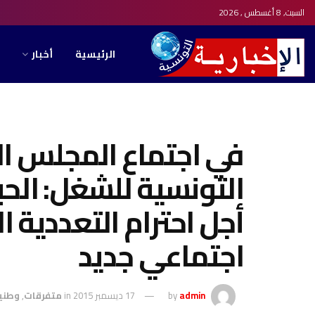
السبت, 8 أغسطس , 2026
الرئيسية
أخبار
في اجتماع المجلس ال
التونسية للشغل: الح
أجل احترام التعددية ا
اجتماعي جديد
admin
by
17 ديسمبر 2015
in
متفرقات
,
وطني