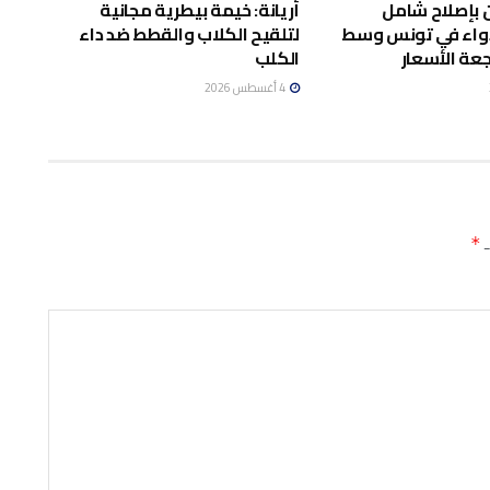
 بإصلاح شامل
أريانة: خيمة بيطرية مجانية
واء في تونس وسط
لتلقيح الكلاب والقطط ضد داء
عة الأسعار
الكلب
4 أغسطس 2026
ـ
*