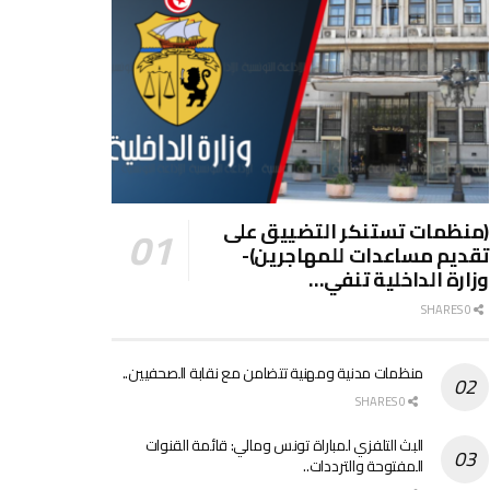
(منظمات تستنكر التضييق على
تقديم مساعدات للمهاجرين)-
وزارة الداخلية تنفي…
0 SHARES
منظمات مدنية ومهنية تتضامن مع نقابة الصحفيين..
0 SHARES
البث التلفزي لمباراة تونس ومالي: قائمة القنوات
المفتوحة والترددات..