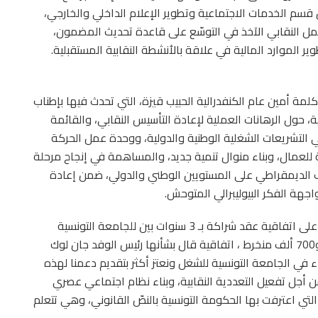
قسم الخدمات الاجتماعية وتطوير الإعلام الداخلي والخارجي،
ل النقابي الآخذ في التوسّع على قاعدة تحديث المضمون،
ر الموارد المالية في علاقة بالأنشطة النقابية المستقبلية.
مة أمين عام الكنفدرالية الحبيب قيزة، التي تحدث فيها بإطناب
ة، حول الرهانات العملية لإعادة التأسيس النقابي، والقائمة
ي التشريعات الشغلية الوطنية والدولية، ووحدة عمل الحركة
 للعمال، وبناء منوال تنمية جديد، والمساهمة في إنجاح مرحلة
لف الديمقراطي على المستويين الوطني والدولي، ضمن إعادة
اجهة الفكر البيوليبرالي المتوحش.
وأنهى المجلس الكنفدرالي أعماله بالتوقيع مجددا على اتفاقية عقد شراكة بـ 3 سنوات بين للجامعة التونسية
للشغل وبين أكبر تنظيم نقابي بلجيكي يضم نحو مليون و700 ألف منخرط ، اتفاقية قال بشأنها رئيس الوفد جان لوك
ء في الجامعة التونسية للشغل ونعتز أكثر بتقديم دعمنا لهذه
ن أجل تفعيل التعددية النقابية، وبناء نظام اجتماعي عصري
التي اعترفت بها الحكومة التونسية بالنصّ القانوني، وهي تتعلم