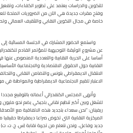
للتكوين والدراسات يعتمد على تطوير الكفاءات، وتفعيل 
وفتح مقرات جديدة هي الآن من الضروريات الملحة للعم
خاصة في مجال التكوين النقابي والتثقيف العمالي وتطوي
واستمع الحضور المشارك في الجلسة المسائية إلى كل
عن مشروع الوثيقة التوجيهية للمؤتمر القادم للكنفدرالي
أساسا على الحرية النقابية والتعددية المنصوص عنها ف
النقابية حول الحقوق الاقتصادية والاجتماعية الأساسية
الانتقال الديمقراطي بتونس والتضامن النقابي والتحا
الاعتبار للقيم الاجتماعية الديمقراطية والمواطنة في مو
ريفينان: “نحن سعداء بتجديد هذه الاتفاقية مع الأصدقا
المركزية النقابية التي تخوض صراعا ديمقراطا حقيقيا م
جديد وفاعل.. ونحن نتعلم من تجربة نقابة (س. ج. ت. ت) 
منّا ولها أهداف واعدة تسعى إلى تحقيقها..