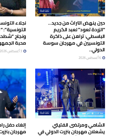
ثقافة
حين ينهض التراث من جديد…
نجلاء التونسية
“الزردة تعود” لعبد الكريم
التونسية”: “ا
الباسطي: تراهن على ذاكرة
ونجاح “شطحن
التونسيين في مهرجان سوسة
محبة الجمهو
الدولي..
3 أغسطس 2026
6 أغسطس 2026
ثقافة
الشامي ومرتضى الفتيتي
إلغاء حفل ر
يشعلان مهرجان بنزرت الدولي في
مهرجان بنزرت 