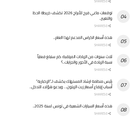
0 SHARES
توقعات ماغي فرح للأبراج 2026 تكشف خريطة الحظ
والتغيير..
0 SHARES
هذه أسعار الكراس المدعم لهذا العام..
0 SHARES
ثلاث سنوات من الزيادات المرتقبة: كم ستبلغ فعلياً
نسبة الزيادة في الأجور والجرايات..؟
0 SHARES
رئيس منظمة ارشاد المستهلك يكشف لـ”الإخبارية”
أسباب إرتفاع أسعار زيت الزيتون… ويدعو هؤلاء للتدخل..
0 SHARES
هذه أسعار السيارات الشعبية في تونس لسنة 2025..
0 SHARES