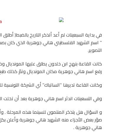
في بداية السبعينات لم أعد أتذكر التاريخ بالضبط( أطلق 
‘’ اسم الشهيد الفلسطيني هاني جوهرية الذي كان بصدد
التصوير.
كانت القاعة بنهج ابن خلدون يطلق عليها المونديال وذل
رفع اسم هاني جوهرية مكان المونديال وتمّ كذلك طبع ت
وكانت القاعة تديرها ‘’الساتباك’’ أي الشركة التونسية للت
وفي التسعينات اندثر اسم هاني جوهرية بعد أن تخلت ال
و السؤال هل يتذكر المنتمون للسينما هذه المرحلة . و
صوّر بعض الأجزاء منه الشهيد هاني جوهرية وأعلن بكل 
هاني جوهرية .