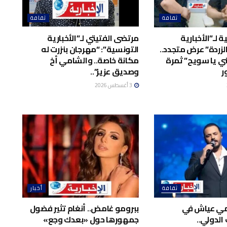
ثقافة
ثقافة
 لـ”الأخبارية
مرتضى الفتيتي لـ”الأخبارية
لزردة” عرض متجدد..
التونسية”: “مهرجان بنزرت له
ي يا سويح” ثمرة
مكانة خاصة.. والشامي أخ
ر
وصديق عزيز”..
3 أغسطس 2026
ثقافة
أخبار
امي عياش في
ببرومو غامض.. أنغام تثير فضول
الدولي..
جمهورها حول «بعدك وجع»