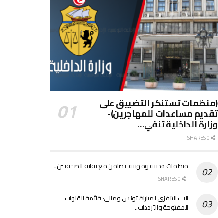
(منظمات تستنكر التضييق على
تقديم مساعدات للمهاجرين)-
وزارة الداخلية تنفي…
0 SHARES
منظمات مدنية ومهنية تتضامن مع نقابة الصحفيين..
0 SHARES
البث التلفزي لمباراة تونس ومالي: قائمة القنوات
المفتوحة والترددات..