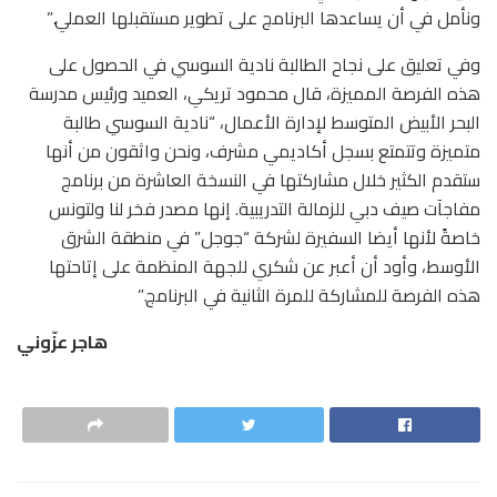
ونأمل في أن يساعدها البرنامج على تطوير مستقبلها العملي.”
وفي تعليق على نجاح الطالبة نادية السوسي في الحصول على
هذه الفرصة المميزة، قال محمود تريكي، العميد ورئيس مدرسة
البحر الأبيض المتوسط ​​لإدارة الأعمال، “نادية السوسي طالبة
متميزة وتتمتع بسجل أكاديمي مشرف، ونحن واثقون من أنها
ستقدم الكثير خلال مشاركتها في النسخة العاشرة من برنامج
مفاجآت صيف دبي للزمالة التدريبية. إنها مصدر فخر لنا ولتونس
خاصةً لأنها أيضا السفيرة لشركة “جوجل” في منطقة الشرق
الأوسط،
وأود أن أعبر عن شكري للجهة المنظمة على إتاحتها
هذه الفرصة للمشاركة للمرة الثانية في البرنامج.”
هاجر عزّوني