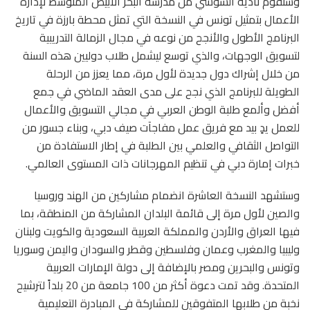
وستقوم نادية السوسي من مدرسة البحر الأبيض المتوسط ​​لإدارة
الأعمال بتمثيل تونس في النسخة التي تمثل محطة بارزة في تاريخ
البرنامج الأطول والأنجح من نوعه في مجال الزمالة التدريبية
لتسويق الوجهات، والذي توسع ليشمل طلاب دوليين هذه السنة
من خلال إشراك دول جديدة لأول مرة، مما يعزز من الرحلة
الطويلة للبرنامج الذي نجح على مدى العقد الماضي في جمع
أفضل وألمع طلبة الوطن العربي في مجالي التسويق والأعمال
للعمل يدٍ بيد مع فريق عمل مفاجآت صيف دبي، وبناء جسور من
التواصل الثقافي والعلمي بين الطلبة في إطار الاستفادة من
خبرات إمارة دبي في تنظيم المهرجانات ذات المستوى العالمي.
وستشهد النسخة العاشرة انضمام مشاركين من الهند وروسيا
والصين لأول مرة إلى قائمة البلدان المشاركة من المنطقة، بما
فيها العراق والأردن والمملكة العربية السعودية والكويت ولبنان
وليبيا والمغرب وعمان وفلسطين وقطر والسودان واليمن وسوريا
وتونس والبحرين ومصر بالإضافة إلى دولة الإمارات العربية
المتحدة. وقد تمت دعوة أكثر من 100 جامعة من 20 بلداً لترشيح
نخبة من طلابها المتفوقين للمشاركة في المبادرة التعليمية