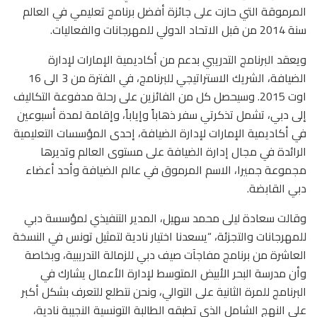
المرموقة التي حازت على جائزة أفضل برنامج تعليمي في العالم
سنة 2014 من قبل الاتحاد الدولي للمهرجانات والفعاليات.
ويعقد البرنامج التدريبي بدعم من أكاديمية الإمارات لإدارة
الضيافة، الشريك الاستراتيجي للبرنامج، في الفترة من 3 الى
16
اوت 2015.
وسيحصل كل من الفائزين على رحلة مدفوعة التكاليف
إلى دبي، تشمل تذكرتي سفر ذهاباً وإياباً، وإقامة لمدة أسبوعين
في أكاديمية الإمارات لإدارة الضيافة، إحدى المؤسسات التعليمية
الرائدة في مجال إدارة الضيافة على مستوى العالم وتديرها
مجموعة جميرا، الاسم المرموق في عالم الضيافة وأحد أعضاء
دبي القابضة.
وقالت سعادة ليلى محمد سهيل، المدير التنفيذي لمؤسسة دبي
للمهرجانات والتجزئة، “يسعدنا اختيار نادية لتمثيل تونس في النسخة
العاشرة من برنامج مفاجآت صيف دبي للزمالة التدريبية، وبخاصة
وأن مدرسة البحر الأبيض المتوسط ​​لإدارة الأعمال يشارك في
البرنامج للمرة الثانية على التوالي، ونحن نتطلع للتعرف بشكل أكبر
على النهج الشامل الذي تطبقه
الطالبة التونسية النجيبة
نادية،