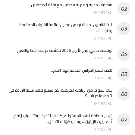
منظمات مدنية ومهنية تتضامن مع نقابة الصحفيين..
0 SHARES
البث التلفزي لمباراة تونس ومالي: قائمة القنوات المفتوحة
والترددات..
0 SHARES
توقعات ماغي فرح للأبراج 2026 تكشف خريطة الحظ والتغيير..
0 SHARES
هذه أسعار الكراس المدعم لهذا العام..
0 SHARES
ثلاث سنوات من الزيادات المرتقبة: كم ستبلغ فعلياً نسبة الزيادة في
الأجور والجرايات..؟
0 SHARES
رئيس منظمة ارشاد المستهلك يكشف لـ”الإخبارية” أسباب إرتفاع
أسعار زيت الزيتون… ويدعو هؤلاء للتدخل..
0 SHARES