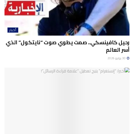
أخبار
رحيل كافينسكي.. صمت يطوي صوت “نايتكول” الذي
أسر العالم
30 يوليو 2026