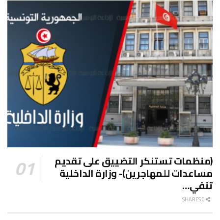
(منظمات تستنكر التضييق على تقديم
مساعدات للمهاجرين)- وزارة الداخلية
تنفي…
0 SHARES