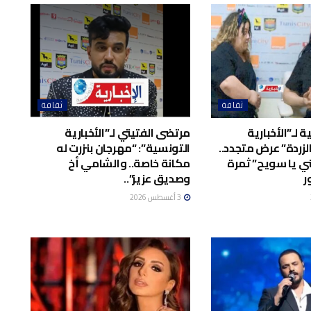
ثقافة
ثقافة
 لـ”الأخبارية
مرتضى الفتيتي لـ”الأخبارية
لزردة” عرض متجدد..
التونسية”: “مهرجان بنزرت له
ي يا سويح” ثمرة
مكانة خاصة.. والشامي أخ
ر
وصديق عزيز”..
3 أغسطس 2026