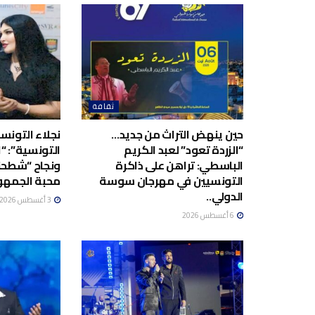
ثقافة
حين ينهض التراث من جديد…
نجلاء التونسية
“الزردة تعود” لعبد الكريم
التونسية”: “ا
الباسطي: تراهن على ذاكرة
ونجاح “شطحن
التونسيين في مهرجان سوسة
محبة الجمهو
الدولي..
3 أغسطس 2026
6 أغسطس 2026