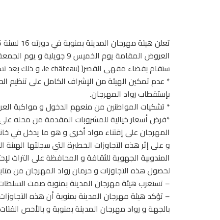
ستقام بفضاء مقهى القصر( (le château، و ذلك بعد تسجيل عديد التجاوزات من طرف صاحب الفضاء و نذكر منها:
* عدم تمكين الهيئة من الإشراف الكامل على تنظيم ال
بإستقطاب رواد المهرجان.
* تشكيات المواطنين من منعهم الدخول و مواكبة الع
ر
المهرجان على إقتناء مواد أخرى و هو ما يدخل في خانة
و على إثر هذه التجاوزات الخطيرة التي سجلتها الهيئ
المندوبية الجهوية للثقافة و المحافظة على التراث لإح
لحصول هذه التجاوزات و حرمان رواد المهرجان من متابعة
– تستغرب هيئة مهرجان المدينة بمنوبة صمت السلطات 
– تؤكد هيئة مهرجان المدينة بمنوبة أن هذه التجاوزات
بالجهة و رواد مهرجان المدينة بمنوبة و بالأخص الفئات