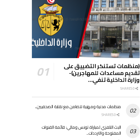
(منظمات تستنكر التضييق على
تقديم مساعدات للمهاجرين)-
وزارة الداخلية تنفي…
0 SHARES
منظمات مدنية ومهنية تتضامن مع نقابة الصحفيين..
0 SHARES
البث التلفزي لمباراة تونس ومالي: قائمة القنوات
المفتوحة والترددات..