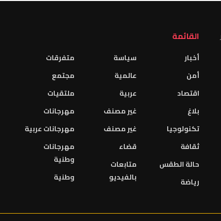
القائمة
أخبار
سياسة
متفرقات
أمن
عالمية
مجتمع
اقتصاد
عربية
ملتقيات
بلاغ
غير مصنف
مهرجانات
تكنولوجيا
غير مصنف
مهرجانات عربية
ثقافة
قضاء
مهرجانات
وطنية
حالة الطقس
متابعات
بالفيديو
وطنية
رياضة