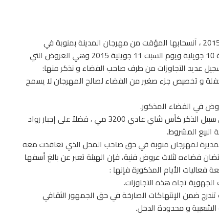
تعلن هيئة مهرجان المدينة بمنوبة في دورته 16 لسنة 2015 ، آنسحابها المؤقت من مهرجان المدينة بمنوبة في
العروض المقامة يوم الخميس 9 جويلية و يوم الجمعة 10 جويلية ويوم السبت 11 جويلية 2015 وهي العروض التي
حفلة و تخصيص جزء صغير من الفضاء لصالح المهرجان لا يسمح
وض في الفضاء المذكور.
*فرض أسعار خيالية للمشروبات المقدمة من محله على سبيل الذكر كأس شاي عادي 3200 مي ، فضلاً على إجبار رواد
 البيع المشروط.
ة المديرة لمهرجان منوبة في حق صاحب المحل الذي تعاقدت معه
تضان فضاءه لثلاث عروض فنية، فإن الهيئة تعبر عن بالغ أسفها
 فعاليات الأيام المذكورة فإنها :
الجهوية تجاه هذه التجاوزات.
 تندرج ضمن الإنتهاكات الصارخة في حق الجمهور الثقافي
 الشعبية و محدودة الدخل.