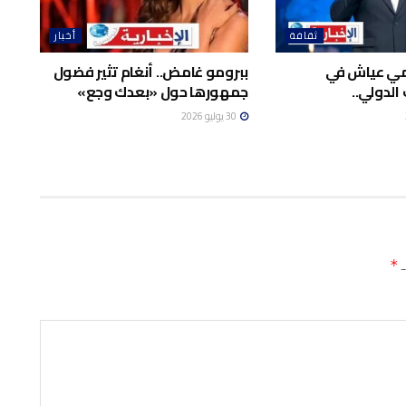
ثقافة
أخبار
امي عياش في
ببرومو غامض.. أنغام تثير فضول
الدولي..
جمهورها حول «بعدك وجع»
30 يوليو 2026
ـ
*