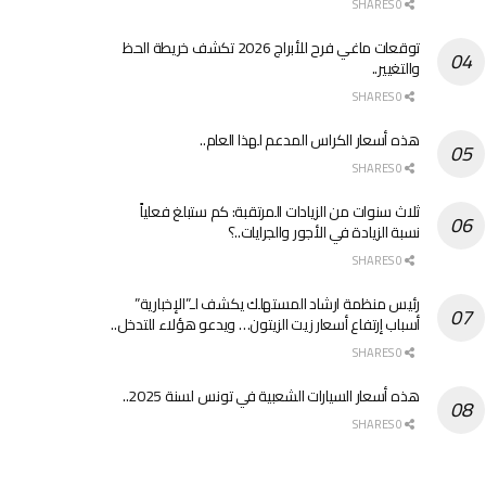
0 SHARES
توقعات ماغي فرح للأبراج 2026 تكشف خريطة الحظ
والتغيير..
0 SHARES
هذه أسعار الكراس المدعم لهذا العام..
0 SHARES
ثلاث سنوات من الزيادات المرتقبة: كم ستبلغ فعلياً
نسبة الزيادة في الأجور والجرايات..؟
0 SHARES
رئيس منظمة ارشاد المستهلك يكشف لـ”الإخبارية”
أسباب إرتفاع أسعار زيت الزيتون… ويدعو هؤلاء للتدخل..
0 SHARES
هذه أسعار السيارات الشعبية في تونس لسنة 2025..
0 SHARES