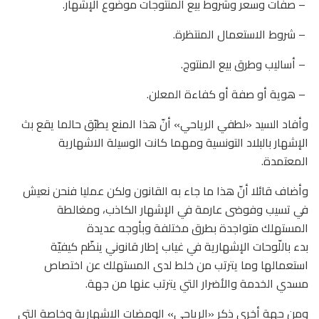
– صفات وسعر وشروط بيع المنتوجات موضوع الإشهار.
– شروط الاستعمال المنتظرة.
– أساليب وطرق بيع المنتوج.
– هوية أو صفة أو كفاءة المعلن.
وأفاد السيد «لطفي الرياحي» أنّ هذا المنع يطبّق حالما يقع بث
الإشهار بالبلاد التونسية ومهما كانت الوسيلة الاشهارية
المعتمدة.
وأضاف قائلا أنّ هذا ما جاء به القانون ولكن عمليا فنحن نعيش
في تسيب وفوضى عارمة في الإشهار الكاذب، ومغالطة
المستهلك متواجدة بطرق مختلفة وبأوجه عديدة
بدء باللّوحات الإشهارية في غياب إطار قانوني ينظّم كيفيّة
استعمالها وما يترتب من خلط لدى المستهلك عن اختصاص
مسدي الخدمة والأضرار التي يترتب عنها من جهة.
ومن جهة أخرى ذكر «الرياحي» الومضات الاشهارية وخاصة التي