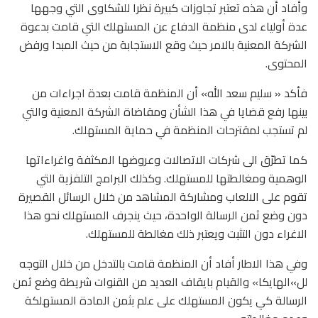
وأفاد أن هذه تعتبر تجاوزات كبيرة نظرا للشكاوى التي وجهها
عدة أولياء لدى منظمة الدفاع عن المستهلك التي قامت بدعوة
الشركة المعنية بالامر حيث وقع الاستجابة من حيث المبدا ورفض
المحتوى.
فأكد « سليم سعد الله» أن المنظمة قامت بعدة اجراءات من
بينها رفع قضايا في هذا الشأن ومقاضاة الشركة المعنية والتي
لم تستجب لمقترحات المنظمة في حماية المستهلك.
كما تطرّق الى شركات الاتصالات وعروضها المكثفة واغراءاتها
الوهمية ومغالطتها للمستهلك. وكذلك البرامج التلفزية التي
تقوم على الالعاب ومشاركة المشاهد من خلال الرسائل القصيرة
دون وضع ثمن الرسالة الواحدة، حيث ينجرف المستهلك نحو هذا
الاغراء دون التثبت ويعتبر ذلك مغالطة للمستهلك.
وفي هذا الاطار أفاد أن المنظمة قامت بالتدخل من خلال التوجه
لل»الهايكا» والقيام بايقاف العديد من القنوات شريطة وضع ثمن
الرسالة كي يكون المستهلك على علم بثمن المادة المستهلكة