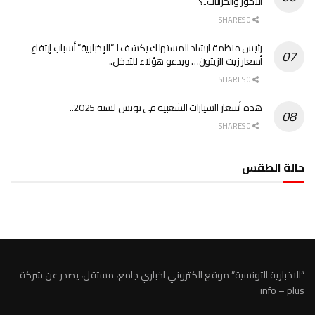
الأجور والجرايات..؟
0 SHARES
رئيس منظمة ارشاد المستهلك يكشف لـ”الإخبارية” أسباب إرتفاع
أسعار زيت الزيتون… ويدعو هؤلاء للتدخل..
0 SHARES
هذه أسعار السيارات الشعبية في تونس لسنة 2025..
0 SHARES
حالة الطقس
الطقس تونس
“الاخبارية التونسية” موقع الكتروني اخباري جامع، مستقل، يصدر عن شركة
info – plus