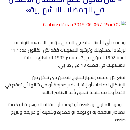
في الومضات الاشهارية»
وحسب رأي الأستاذ «لطفي الرياحي» رئيس الجمعية التونسية
لإرشاد المستهلك وترشيد الاستهلاك فقد نصّ القانون عدد 117
لسنة 1992 المؤرخ في 7 ديسمبر 1992 المتعلق بحماية
المستهلك في فصله 13 على ما يلي:
تمنع كل عملية إشهار لمنتوج تتضمن بأي شكل من
الإشكال ادعاءات أو إشارات غير صحيحة أو من شانها أن توقع في
الخطأ وخاصة عندما تتعلق بأحد العناصر التالية:
– وجود المنتوج أو طبيعة أو تركيبه أو صفاته الجوهرية أو كمية
العناصر النافعة به او نوعه او مصدره وكميته أو طريقة وتاريخ
صنعه.