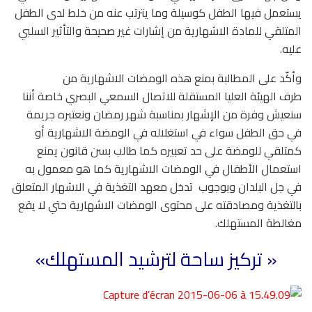
يستعمل فيها الطفل كوسيلة وما يترتب عنه من خلط لدى الطفل
المتلقي للمادة الاشهارية من إشارات غير صحيحة والتأثير السلبي
عليه.
وأكّد على المطالبة بمنع هذه الومضات الاشهارية من
طرف الهيئة العليا المستقلة للاتصال السمعي البصري خاصة أننا
سنعيش وفرة من الإشهار بمناسبة شهر رمضان ونعتبره جريمة
في حق الطفل سواء في استغلاله في الومضة الاشهارية أو
كمتلقي للومضة على حد تعبيره كما طالب بسن قانون يمنع
استعمال الأطفال في الومضات الاشهارية كما هو معمول به
في جل البلدان وبوجوب تدخل معهد التغذية في الاشهار المتعلق
بالتغذية ومصادقته على محتوى الومضات الاشهارية حتي لا يقع
مغالطة المستهلك.
« تركيز ساحة لترشيد المستهلك»