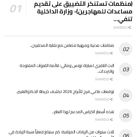
(منظمات تستنكر التضييق على تقديم
مساعدات للمهاجرين)- وزارة الداخلية
تنفي…
0 SHARES
منظمات مدنية ومهنية تتضامن مع نقابة الصحفيين..
0 SHARES
البث التلفزي لمباراة تونس ومالي: قائمة القنوات المفتوحة
والترددات..
0 SHARES
توقعات ماغي فرح للأبراج 2026 تكشف خريطة الحظ والتغيير..
0 SHARES
هذه أسعار الكراس المدعم لهذا العام..
0 SHARES
ثلاث سنوات من الزيادات المرتقبة: كم ستبلغ فعلياً نسبة الزيادة في