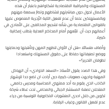
المستهلك والمراقبة الاقتصادية لشكاواهم باعتبار أن هذه
الأعمال تحول دون مباشرتهم لنشاطهم وتضرّ بسمعة مهنهم
وبالمستهلكين علما أن عدم تفعيل الآلية الزّجرية المنصوص عليها
بالقوانين الاقتصادية من شأنه تشجيع المخالفين على التّمادي في
أعمالهم حيث أن تتبّعهم أمام المحاكم العدلية يتطلب إمكانية
كبيرة.
وأضاف متسائلا «هل آن الأوان لتطهير المهن وتأهيلها وحمايتها
ووضع تصنيفاتها حفاظا على حقوق المستهلك واستعدادا
لطوفان التحرير؟»
وفي هذا الصدد يقول الأستاذ «الاسعد الذوادي» أن الهياكل
المهنية واجهت صعوبات كبيرة حين أرادت ان تضع حدا للإشهار
الكاذب الذي يقوم به أحد ممتهني المحاسبة ومدرس جامعي
المنتحلان لصفة المستشار الجبائي والمحامي تحت غطاء شركة
تكوين من خلال احدى المنشورات الالكترونية التونسية من جراء
عدم تفعيل القانون وغياب الرقابة.