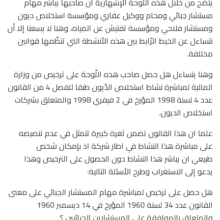
يتّضح من خلال هذه اللّوحة الإشهارية أن صاحبها يباشر مهام
مستشار جبائي ومحام ووكيل عقاري ومؤسسة استخلاص ديون
ومستشار فلاحي ومؤسسة تفتيش عن المياه، وهنا لا يسعنا إلا أن
نتساءل عن الخيط الرّابط بين هذه الأنشطة التي تنظّمها قوانين
مختلفة.
وهنا يتساءل هل حصل صاحب هذه اللّوحة على ترخيص من وزارة
المالية لمباشرة نشاط استخلاص الدّيون طبقا للفصل 4 من القانون
عدد 4 لسنة 1998 المؤرخ في 2 فيفري 1998 والمتعلق بشركات
استخلاص الديون.
علما ان هذا القانون تضمن ثغرة كبيرة تتمثل في عدم تنصيصه
على مباشرة هذا النشاط في اطار شركة اذ بإمكان شخص
طبيعي ان يباشر هذا النشاط دون الحصول على الترخيص وهذا
يدعو إلى الاستغراب وطرح الأسئلة التالية:
هل حصل على ترخيص لمباشرة مهام المستشار الجبائي على معنى
القانون عدد 34 لسنة 1960 المؤرخ في 14 ديسمبر 1960
والمتعلق بالموافقة على المستشارين الجبائيين ؟