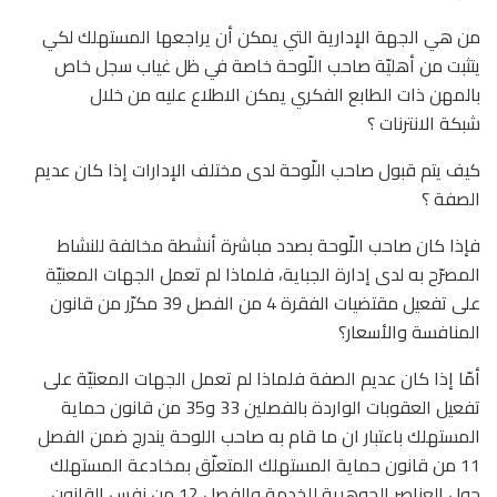
من هي الجهة الإدارية التي يمكن أن يراجعها المستهلك لكي
يتثبت من أهليّة صاحب اللّوحة خاصة في ظل غياب سجل خاص
بالمهن ذات الطابع الفكري يمكن الاطلاع عليه من خلال
شبكة الانترنات ؟
كيف يتم قبول صاحب اللّوحة لدى مختلف الإدارات إذا كان عديم
الصفة ؟
فإذا كان صاحب اللّوحة بصدد مباشرة أنشطة مخالفة للنشاط
المصرّح به لدى إدارة الجباية، فلماذا لم تعمل الجهات المعنيّة
على تفعيل مقتضيات الفقرة 4 من الفصل 39 مكرّر من قانون
المنافسة والأسعار؟
أمّا إذا كان عديم الصفة فلماذا لم تعمل الجهات المعنيّة على
تفعيل العقوبات الواردة بالفصلين 33 و35 من قانون حماية
المستهلك باعتبار ان ما قام به صاحب اللوحة يندرج ضمن الفصل
11 من قانون حماية المستهلك المتعلّق بمخادعة المستهلك
حول العناصر الجوهرية للخدمة والفصل 12 من نفس القانون