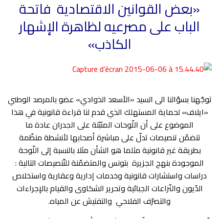
«بعض القوانين الاقتصادية
فاتحة
الباب على مصرعيه لظاهرة الإشهار
الكاذب»
توجّهنا بسؤالنا الى السيد «الأسعد الذوادي» عضو بالمرصد الوطني
«ايلاف» لحماية المستهلك الذي قدم لنا قراءة قانونية في هذا
الموضوع على أن اللّوحات المثبّتة على الجدران عادة ما
تتضمّن تنصيصات تدلّ على مباشرة أصحابها لأنشطة منظّمة
بطريقة غير قانونية مثلما هو الشأن مثلا بالنسبة إلى اللّوحة
الموجودة بنهج الجزيرة
بتونس والمتضمّنة للتّنصيصات التالية :
دراسات واستشارات قانونية وخدمات إدارية وعقارية واستخلاص
الدّيون والنّزاعات الجبائية وتحرير الشكاوى والقيام بالإجراءات
والتصرّف الفلاحي والتفتيش عن المياه.