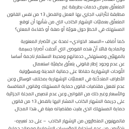
المتعلّق بعرض خدمات بطريقة غير
مطابقة للتّراتيب الجاري بها العمل والفصل 13 من نفس القانون
المتعلّق بعمليّات الإشهار الكاذب التي من شأنها أن توقع
المستهلك في الخطإ حول هويّة أو صفة أو كفاءة المعلن؟
كما أضاف «الاسعد الذوادي» لمحة عن الأضرار المعنوية
والمادية قائلا أنّ هذه الفوضى التي ألحقت أضرارا جسيمة
بالمهنيّين ومستهلكي خدماتهم ومحيط الاستثمار ناجمة أساسا
عن عدم وجود إطار قانوني يتعلّق بكيفيّة استعمال
اللّوحات الإشهارية حفاظا على جمالية المدينة وبمسؤولية
الأطراف المتدخّلة في العمليّات الإشهارية بمختلف الوسائل وعن
عدم تفعيل مقتضيات قانون حماية المستهلك وقانون المنافسة
والأسعار وغير ذلك من القوانين وعن عدم تنصيص المجلة الجزائية
على جريمة الاشهار الكاذب المشار اليها بالفصل 13 من قانون
حماية المستهلك الذي بقيت مقتضياته ميتة في هذا المجال.
فالمهنيون المتضرّرون من الإشهار الكاذب
– على حد تعبيره-
يتذمّرون من عدم استجابة المؤسسات الإشهارية ومصالح حماية