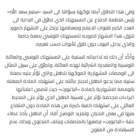
وفي هذا النطاق أيضا توجّهنا بسؤالنا الى السيد «سليم سعد الله»
رئيس منظمة الدفاع عن المستهلك الذي تطرّق في البداية الى
العدد الكبير لقنوات الاعلام ومعظمها ترتكز على الاشهار كمورد
للرزق، هذا الاشهار الموجه للمستهلك التونسي بصفة خاصة
والذي يدخل البيوت دون طرق للأبواب حسب تعبيره.
وأكّد أن ذلك له تداعياته السلبية على المستهلك التونسي والعائلة
التونسية والمقدرة الشرائية لهذه العائلة، وتطرّق على سبيل المثال
الى الومضات الاشهارية الموجّهة للطفل والتي تؤثّر عليه بصفة
سلبية مما يدعو الطفل لاجبار عائلته على استهلاك المادة المعلنة
بالومضة الاشهارية كمادة «الياغورت» حيث تتضمن اعلاناتها
اغراءات مجحفة تؤثر على نفسية الطفل الذي يؤثر على المحيط
العائلي على استهلاك كمية كبيرة من هذه المادة دون الانتفاع
منها في بعض الاحيان. ولمزيد التوضيح أفاد أن الطفل يأخذ غطاء
علبة «الياغورت» ليضعها بالملصقات ويتلف المحتوى وبذلك عدم
الاستفادة من المنتوج.