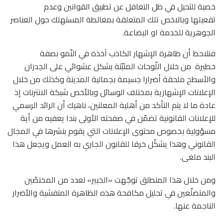
خصبة للتحيل في ظل التغافل عن تطبيق القوانين وعدم
تفعيلها وبالاخص تلك المتعلقة بمغالطة المستهلك حول العناصر
الجوهرية للخدمة او البضاعة.
فنلاحظ أن ظاهرة الإشهار الكاذب آخذة في النّمو بصفة
خطيرة من خلال اللّوحات المثبّتة بشكل عشوائي على الجدران
والأسطح ملحقة أضرارا جسيمة بجمالية المدينة وكذلك من خلال
الإعلانات الإشهارية بمختلف الوسائل وبالأخص شبكة الانترنات إذ
عادة ما لا يتم التأكد من أهلية المعلنين، ناهيك أن الرائد الرسمي
للإعلانات القانونية تضمّن في صفحته الأولى بندا يعفيه من أية
مسؤولية بخصوص محتوى الإعلانات التي يقوم بنشرها في المجال
القانوني وهذا يشكّل خرقا للقانون الجاري به العمل ويجعل هذا
البند ملغى.
ومن خلال هذا المنطلق توجّهت «الخبير» لعدد من المختصّين
والمتضلّعين في تحليل مكافحة هذه الظاهرة المتفشية والأضرار
الناجمة عنها.