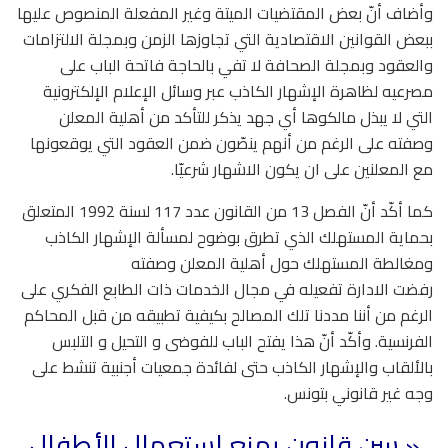
وأضاف أنّ بعض المقتضيات الميتة وغير المفعلة المنصوص عليها
ببعض القوانين الاقتصادية التي تجاوزها الزمن وبمجلة الالتزامات
والعقود وبمجلة الصحافة لا تفي بالحاجة فاتحة الباب على
مصرعيه لظاهرة الإشهار الكاذب عبر وسائل الإعلام الإلكترونية
التي لا يبذل مالكوها أي جهد يذكر للتأكد من أهلية المعلن
وصفته على الرغم من أنهم ينصّون ضمن العقود التي يوقعونها
مع المعلنين على ان يكون الاشهار شرعيّا.
كما أكّد أنّ الفصل 13 من القانون عدد 117 لسنة 1992 المتعلق
بحماية المستهلك الذي تطرق بوضوح لمسألة الإشهار الكاذب
ومغالطة المستهلك حول أهلية المعلن وصفته
رفضت الادارة تفعيله في مجال الخدمات ذات الطابع الفكري على
الرغم من أننا مددنا تلك المصالح بكيفية تطبيقه من قبل المحاكم
الفرنسية. وأكّد أنّ هذا يفتح الباب للفوضى و التحيل و التلبس
بالألقاب والإشهار الكاذب حتى لفائدة جمعيات أجنبية تنشط على
وجه غير قانوني بتونس.
« سن قانون يمنع استعمال الأطفال