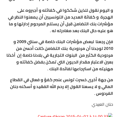
و اليوم نقول للذين شككوا في كفائته و أجبروه على
الهجرة و كفائة العديد من التونسيين أن يمعنوا النظر في
مؤشرات بنك التضامن قبل أن يستلم المرحوم إدارتها و ما
هو عليه حال البنك بعد مغادرته له .
فإن رجعنا لبعض مؤشرات البنك خاصة في سنتي 2009 و
2010 لوجدنا أن مردودية بنك التضامن كانت أحسن من
مردودية الكثير من البنوك التجارية في بلادنا خاصة إن أخذنا
بعين الاعتبار مقدار الديون التي تمكن بفضل كفائته و
مهنيته من استرجاعها لفائدة البنك .
من جهة أخرى خسرت تونس عنصر كفؤ و فعال في القطاع
المالي و لا يسعنا القول إلا رحم الله الفقيد و أسكنه جنان
الفردوس .
حنان العبيدي