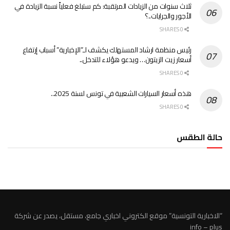
ثلاث سنوات من الزيادات المرتقبة: كم ستبلغ فعلياً نسبة الزيادة في
الأجور والجرايات..؟
0 SHARES
رئيس منظمة ارشاد المستهلك يكشف لـ”الإخبارية” أسباب إرتفاع
أسعار زيت الزيتون… ويدعو هؤلاء للتدخل..
0 SHARES
هذه أسعار السيارات الشعبية في تونس لسنة 2025..
0 SHARES
حالة الطقس
الطقس تونس
“الاخبارية التونسية” موقع الكتروني اخباري جامع، مستقل، يصدر عن شركة
info – plus