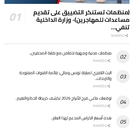
(منظمات تستنكر التضييق على تقديم
مساعدات للمهاجرين)- وزارة الداخلية
تنفي…
0 SHARES
منظمات مدنية ومهنية تتضامن مع نقابة الصحفيين..
0 SHARES
البث التلفزي لمباراة تونس ومالي: قائمة القنوات المفتوحة
والترددات..
0 SHARES
توقعات ماغي فرح للأبراج 2026 تكشف خريطة الحظ والتغيير..
0 SHARES
هذه أسعار الكراس المدعم لهذا العام..
0 SHARES