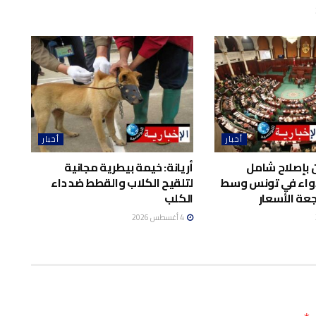
أخبار
أخبار
 بإصلاح شامل
أريانة: خيمة بيطرية مجانية
واء في تونس وسط
لتلقيح الكلاب والقطط ضد داء
عة الأسعار
الكلب
4 أغسطس 2026