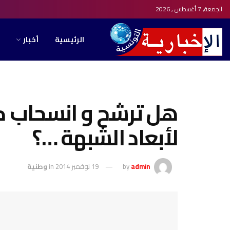
الجمعة, 7 أغسطس , 2026
الرئيسية
أخبار
هل ترشح و انسحاب كم
لأبعاد الشبهة …؟
admin
by
19 نوفمبر 2014
in
وطنية