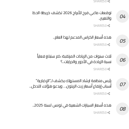
0 SHARES
توقعات ماغي فرح للأبراج 2026 تكشف خريطة الحظ
والتغيير..
0 SHARES
هذه أسعار الكراس المدعم لهذا العام..
0 SHARES
ثلاث سنوات من الزيادات المرتقبة: كم ستبلغ فعلياً
نسبة الزيادة في الأجور والجرايات..؟
0 SHARES
رئيس منظمة ارشاد المستهلك يكشف لـ”الإخبارية”
أسباب إرتفاع أسعار زيت الزيتون… ويدعو هؤلاء للتدخل..
0 SHARES
هذه أسعار السيارات الشعبية في تونس لسنة 2025..
0 SHARES