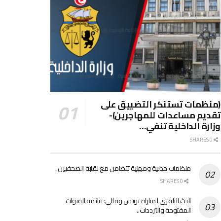
(منظمات تستنكر التضييق على
تقديم مساعدات للمهاجرين)-
وزارة الداخلية تنفي…
0 SHARES
منظمات مدنية ومهنية تتضامن مع نقابة الصحفيين..
0 SHARES
البث التلفزي لمباراة تونس ومالي: قائمة القنوات
المفتوحة والترددات..