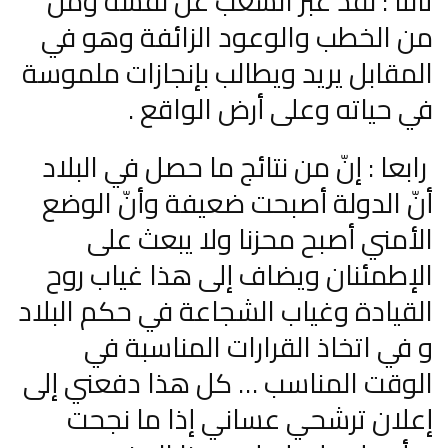
ثالثا : لقد عبّر الشعب عن نفسه وملّ
من الخطب والوعود الزائفة وهو في
المقابل يريد ويطالب بإنجازات ملموسة
في حياته وعلى أرض الواقع .
رابعا : إنّ من نتائج ما حصل في البلاد
أنّ الدولة أصبحت ضعيفة وأنّ الوضع
الأمني أصبح محزنا ولا يبعث على
الإطمئنان ويضاف إلى هذا غياب روح
القيادة وغياب الشجاعة في حكم البلاد
و في اتخاذ القرارات المناسبة في
الوقت المناسب … كل هذا دفعني إلى
إعلان ترشحي عساني إذا ما نجحت