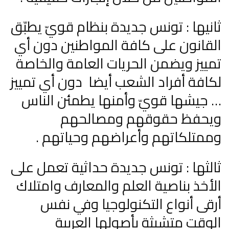
ثانيها : تونس جديدة بنظام قويّ يطبّق
القانون على كافة المواطنين دون أي
تمييز ويضمن الحريات العامة والخاصة
لكافة أفراد الشعب أيضا دون أي تمييز
… جيشها قويّ وأمنها يطمئن الناس
ويحفظ حقوقهم ومصالحهم
وممتلكاتهم وأعراضهم وحياتهم .
ثالثها : تونس جديدة حداثية تعمل على
الأخذ بناصية العلم والمعارف وامتلاك
أرقى أنواع التكنولوجيا وفي نفس
الوقت متشبثة بأصولها العربية