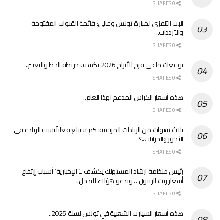
0 SHARES
البث التلفزي لمباراة تونس ومالي: قائمة القنوات المفتوحة
والترددات..
0 SHARES
توقعات ماغي فرح للأبراج 2026 تكشف خريطة الحظ والتغيير..
0 SHARES
هذه أسعار الكراس المدعم لهذا العام..
0 SHARES
ثلاث سنوات من الزيادات المرتقبة: كم ستبلغ فعلياً نسبة الزيادة في
الأجور والجرايات..؟
0 SHARES
رئيس منظمة ارشاد المستهلك يكشف لـ”الإخبارية” أسباب إرتفاع
أسعار زيت الزيتون… ويدعو هؤلاء للتدخل..
0 SHARES
هذه أسعار السيارات الشعبية في تونس لسنة 2025..