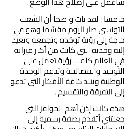
سأعمل على إصلاح هذا الوضع .
خامسا : لقد بات واضحا أن الشعب
التونسي صار اليوم مقسّما وهو في
حاجة إلى رؤية توحّده وتجمعه وتعيد
إليه وحدته التي كانت من أكبر ميزاته
في العالم كله … رؤية تعمل على
التوحيد والمصالحة وتدعم الوحدة
الوطنية وتنبذ كافة الأفكار التي تدعو
إلى التفرقة والتقسيم .
هذه كانت إذن أهم الحوافز التي
جعلتني أتقدم بصفة رسمية إلى