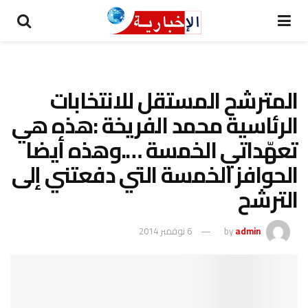
المترشح المستقل للانتخابات
الرئاسية محمد الفريخة :هذه هي
تعهّداتي الخمسة ….وهذه أيضا
الحوافز الخمسة التي دفعتني إلى
الترشح
admin
by
6 نوفمبر 2014