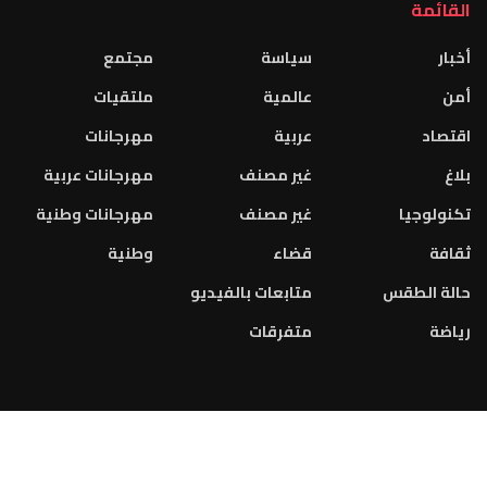
القائمة
أخبار
سياسة
مجتمع
أمن
عالمية
ملتقيات
اقتصاد
عربية
مهرجانات
بلاغ
غير مصنف
مهرجانات عربية
تكنولوجيا
غير مصنف
مهرجانات وطنية
ثقافة
قضاء
وطنية
حالة الطقس
متابعات بالفيديو
رياضة
متفرقات
2023 © جميع الحقوق محفوظة. تصميم و تطوير الموقع من قبل:
INFOPUB