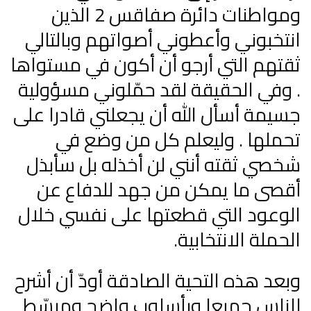
ومواطنات دائرة صفاقس 2 الذين
انتخبوني وأعطوني أصواتهم وبالتالي
ثقتهم التي أرجو أن أكون في مستواها
. وفي الحقيقة لقد حمّلوني مسؤولية
جسيمة أسأل الله أن يجعلني قادرا على
تحملها . وليعلم كل من وضع في
شخصي ثقته أنني لن أخذله بل سأبذل
أقصى ما يمكن من جهد للدفاع عن
الوعود التي قطعتها على نفسي خلال
الحملة الانتخابية.
وبعد هذه التحية الصادقة أودّ أن أشرح
للناس جميعا وبأسلوب واضح ومبسّط