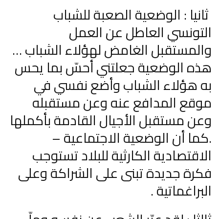
ثانيا : الوضعية الصعبة للشباب
التونسي العاطل عن العمل
والمستقبل الغامض لهؤلاء الشباب …
هذه الوضعية جعلتني أحسّ بما يحس
به هؤلاء الشباب وأضع نفسي في
موقع المدافع عنه وعن مستقبله
وعن مستقبل الأجيال القادمة بأكملها
.كما أن الوضعية الاجتماعية –
الاقتصادية الكارثية للبلاد تستوجب
فكرة جديدة تبنى على الشراكة وعلى
البراغماتية .