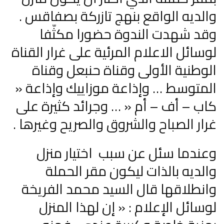
والديه الواقع بنهج تازركة بصفاقس .
وقد شهدت الندوة حضورا مكثّفا
لوسائل الاعلام المرئية على غرار القناة
الوطنية الأولى وقناة حنبعل وقناة
المتوسط … وإذاعة موزاييك وإذاعة «
كاب – أف – أم « … وجرائد كثيرة على
غرار الصباح والشروق والصريح وغيرها .
وعندما سئل عن سبب اختيار منزل
والديه بالذات ليكون مقر الحملة
وانطلاقها قال السيد محمد الفريخة
لوسائل الإعلام : « إن لهذا المنزل