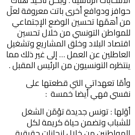
الانتخابات الرئاسية . وبكل تأكيد هناك
حوافز ودوافع أخرى باتت معروفة لعلّ
من أهمّها تحسين الوضع الإجتماعي
للمواطن التونسي من خلال تحسين
اقتصاد البلاد وخلق المشاريع وتشغيل
العاطلين عن العمل … إلى غير ذلك مما
ينتظره التونسيون من الرئيس المقبل .
وأمّا تعهداتي التي قطعتها على
نفسي فهي أيضا خمسة :
أوّلها : تونس جديدة تؤمّن الشغل
للشباب وتضمن حياة كريمة لكل
المواطنين من خلال إنجازات حقيقية .