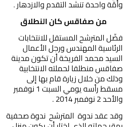
وأمّة واحدة تنشد التقدم والازدهار .
من صفاقس كان النطلاق
فضّل المترشح المستقل للانتخابات
الرئاسية المهندس ورجل الأعمال
السيد محمد الفريخة أن تكون مدينة
صفاقس منطلقا لحملته الانتخابية
وذلك من خلال زيارة قام بها إلى
مسقط رأسه يومي السبت 1 نوفمبر
والأحد 2 نوفمبر 2014 .
وقد عقد ندوة المترشح ندوة صحفية
بمقر حملته الذي اختار أن يكون منزل