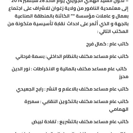
–
تحول
السيد
الهادي
الجويني
يوم
الأحد
28
سبتمبر
2014
إلى
معتمدية
الناضور
من
ولاية
زغوان
للاشراف
على
اجتماع
بعمال
و
عاملات
مؤسسة
“”
الكائنة
بالمنطقة
الصناعية
بالجهة
و
الذي
أثمر
على
احداث
نقابة
تأسيسية
متكونة
من
المكتب
التالي
:
كاتب
عام
:
كمال
فرج
كاتب
عام
مساعد
مكلف
بالنظام
الداخلي
:
بسمة
فرحاني
كاتب
عام
مساعد
مكلف
بالمالية
و
الانخراطات
:
نور
الدين
محرز
كاتب
عام
مساعد
مكلف
بالاعلام
و
النشر
:
رابح
الجعيدي
كاتب
عام
مساعد
مكلف
بالتكوين
النقابي
:
سميرة
الهمامي
كاتب
عام
مساعد
مكلف
بالتشريع
:
تفاحة
لبيض