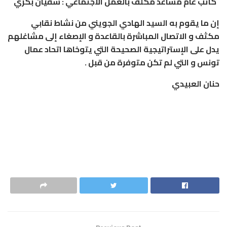
كاتب
عام
مساعد
مكلف
بالعمل
الاجتماعي
:
سفيان
بكري
إن
ما
يقوم
به
السيد
الهادي
الجويني
من
نشاط
نقابي
مكثف
و
الاتصال
المباشرة
بالقاعدة
و
الإصغاء
إلى
مشاغلهم
يدل
على
الإستراتيجية
الصحيحة
التي
يتوخاها
اتحاد
عمال
تونس
و
التي
لم
تكن
متوفرة
من
قبل
.
حنان
العبيدي