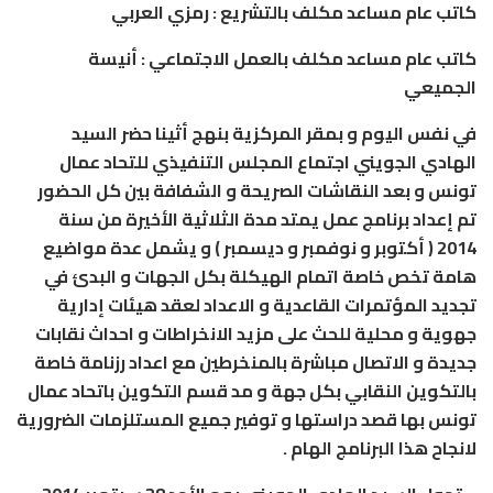
كاتب
عام
مساعد
مكلف
بالتشريع
:
رمزي
العربي
كاتب
عام
مساعد
مكلف
بالعمل
الاجتماعي
:
أنيسة
الجميعي
في
نفس
اليوم
و
بمقر
المركزية
بنهج
أثينا
حضر
السيد
الهادي
الجويني
اجتماع
المجلس
التنفيذي
للتحاد
عمال
تونس
و
بعد
النقاشات
الصريحة
و
الشفافة
بين
كل
الحضور
تم
إعداد
برنامج
عمل
يمتد
مدة
الثلاثية
الأخيرة
من
سنة
2014 (
أكتوبر
و
نوفمبر
و
ديسمبر
)
و
يشمل
عدة
مواضيع
هامة
تخص
خاصة
اتمام
الهيكلة
بكل
الجهات
و
البدئ
في
تجديد
المؤتمرات
القاعدية
و
الاعداد
لعقد
هيئات
إدارية
جهوية
و
محلية
للحث
على
مزيد
الانخراطات
و
احداث
نقابات
جديدة
و
الاتصال
مباشرة
بالمنخرطين
مع
اعداد
رزنامة
خاصة
بالتكوين
النقابي
بكل
جهة
و
مد
قسم
التكوين
باتحاد
عمال
تونس
بها
قصد
دراستها
و
توفير
جميع
المستلزمات
الضرورية
لانجاح
هذا
البرنامج
الهام
.