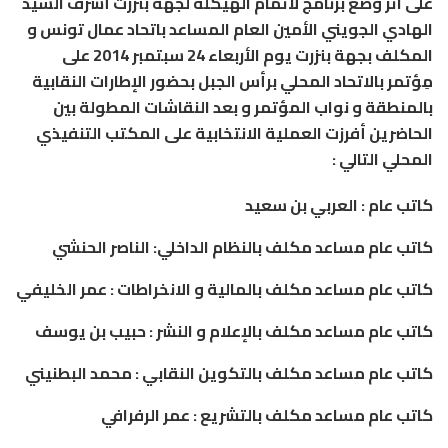
على
اثر
وضع
برنامج
لاتمام
الهيكلة
لجهة
بنزرت
أشرف
السيد
الهادي
الجويني
الأمين
العام
المساعد
باتحاد
عمال
تونس
و
المكلف
بجهة
بنزرت
يوم
الأربعاء
24
سبتمبر
2014
على
مِؤتمر
بالاتحاد
المحلي
برأس
الجبل
بحضور
الإطارات
النقابية
بالمنطقة
و
نواب
المؤتمر
و
بعد
النقاشات
المطولة
بين
الحاضرين
أفرزت
العملية
الانتخابية
على
المكتب
التنفيذي
المحلي
التالي
:
كاتب
عام
:
العربي
بن
سعيد
كاتب
عام
مساعد
مكلف
بالنظام
الداخلي
:
الناصر
الحنشي
كاتب
عام
مساعد
مكلف
بالمالية
و
الانخراطات
:
عمر
الخليفي
كاتب
عام
مساعد
مكلف
بالإعلام
و
النشر
:
حبيب
بن
يوسف
كاتب
عام
مساعد
مكلف
بالتكوين
النقابي
:
محمد
البطنيني
كاتب
عام
مساعد
مكلف
بالتشريع
:
عمر
الرفرافي