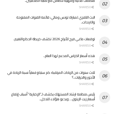
منظمات مدنية ومهنية تتضامن مع نقابة الصحفيين..
0 SHARES
البث التلفزي لمباراة تونس ومالي: قائمة القنوات المفتوحة
والترددات..
0 SHARES
توقعات ماغي فرح للأبراج 2026 تكشف خريطة الحظ والتغيير..
0 SHARES
هذه أسعار الكراس المدعم لهذا العام..
0 SHARES
ثلاث سنوات من الزيادات المرتقبة: كم ستبلغ فعلياً نسبة الزيادة في
الأجور والجرايات..؟
0 SHARES
رئيس منظمة ارشاد المستهلك يكشف لـ”الإخبارية” أسباب إرتفاع
أسعار زيت الزيتون… ويدعو هؤلاء للتدخل..
0 SHARES