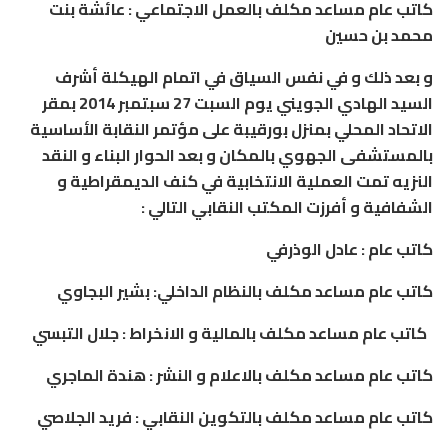
كاتب
عام
مساعد
مكلف
بالعمل
الاجتماعي
:
عائشة
بنت
محمد
بن
حسين
و
بعد
ذلك
و
في
نفس
السياق
في
اتمام
الهيكلة
أشرف
السيد
الهادي
الجويني
يوم
السبت
27
سبتمبر
2014
بمقر
الاتحاد
المحلي
بمنزل
بورقيبة
على
مؤتمر
النقابة
الأساسية
بالمستشفى
الجهوي
بالمكان
و
بعد
الحوار
البناء
و
النقد
النزيه
تمت
العملية
الانتخابية
في
كنف
الديمقراطية
و
الشفافية
و
أفرزت
المكتب
النقابي
التالي
:
كاتب
عام
:
عادل
الوذرفي
كاتب
عام
مساعد
مكلف
بالنظام
الداخلي
:
بشير
البجاوي
كاتب
عام
مساعد
مكلف
بالمالية
و
الانخراط
:
جلال
التبسي
كاتب
عام
مساعد
مكلف
بالاعلام
و
النشر
:
هندة
الماجري
كاتب
عام
مساعد
مكلف
بالتكوين
النقابي
:
فريد
الجلاصي