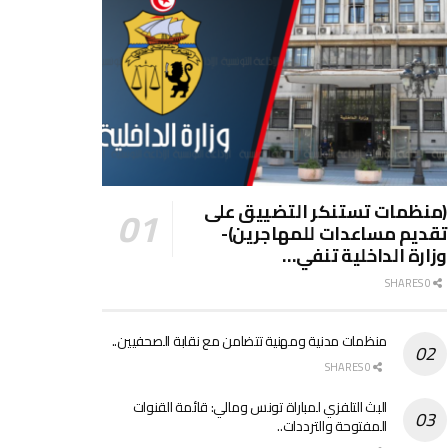
(منظمات تستنكر التضييق على
تقديم مساعدات للمهاجرين)-
وزارة الداخلية تنفي…
0 SHARES
منظمات مدنية ومهنية تتضامن مع نقابة الصحفيين..
0 SHARES
البث التلفزي لمباراة تونس ومالي: قائمة القنوات
المفتوحة والترددات..