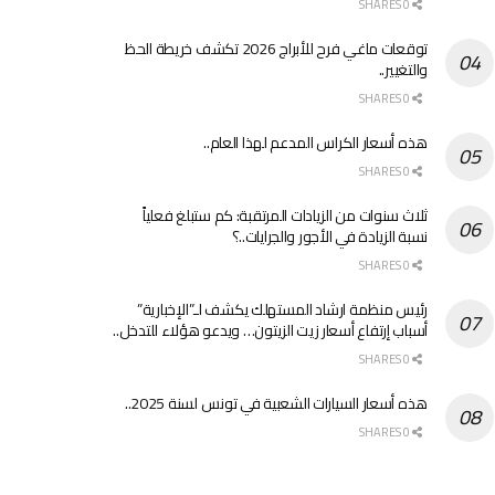
0 SHARES
توقعات ماغي فرح للأبراج 2026 تكشف خريطة الحظ
والتغيير..
0 SHARES
هذه أسعار الكراس المدعم لهذا العام..
0 SHARES
ثلاث سنوات من الزيادات المرتقبة: كم ستبلغ فعلياً
نسبة الزيادة في الأجور والجرايات..؟
0 SHARES
رئيس منظمة ارشاد المستهلك يكشف لـ”الإخبارية”
أسباب إرتفاع أسعار زيت الزيتون… ويدعو هؤلاء للتدخل..
0 SHARES
هذه أسعار السيارات الشعبية في تونس لسنة 2025..
0 SHARES