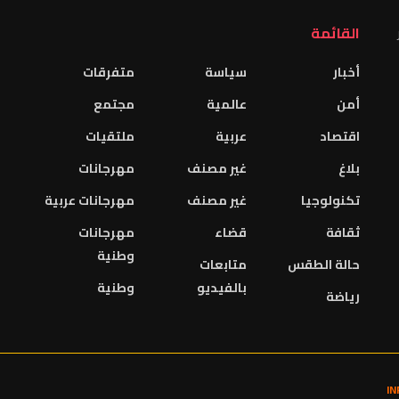
القائمة
أخبار
سياسة
متفرقات
أمن
عالمية
مجتمع
اقتصاد
عربية
ملتقيات
بلاغ
غير مصنف
مهرجانات
تكنولوجيا
غير مصنف
مهرجانات عربية
ثقافة
قضاء
مهرجانات
وطنية
حالة الطقس
متابعات
بالفيديو
وطنية
رياضة
I