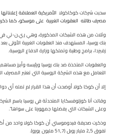
سحبت شركات كوكاكولا
الأمريكية العملاقة إعلاناتها
مصرف طالته العقوبات الغربية
على موسكو، كما ذكرت
وثلاث من هذه الشبكات المذكورة، وهي ر.ي.ن-تي في 
بنك روسيا، المستهدف منذ العقوبات الغربية الأولى بعد
زفيزدا، برامج وطنية وتملكها وزارة الدفاع الروسية.
والعقوبات المتخذة ضد بنك روسيا ورئيسه وأبرز مساهم
التعامل مع هذه الشركة الروسية التي تعتبر المصرف ا
إلا أن كوكا كولا أوضحت أن هذا القرار لم تمله أي دوافع
وقالت آنا كوزلوفسكايا المتحدثة في روسيا باسم الشركة 
وعلى الشبكات التي يفضلها جمهورنا على سواها”.
وذكرت صحيفة فيدوموستي أن كوكا كولا واحد من أكبر ا
تفوق 2,5 مليار روبل (51,7 مليون يورو).