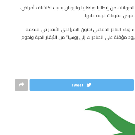
لحيوانات من إيطاليا وبلغاريا واليونان بسبب اكتشاف أمراض،
 فرض عقوبات غربية عليها.
 وباء التناذر الدماغي (جنون البقر) لدى الأبقار في منطقة
 في رومانيا، تفرض منذ السادس من أوت 2014 قيود مؤقتة على الصادرات إلى روسيا” من الأبقار الحية ولحوم
Tweet