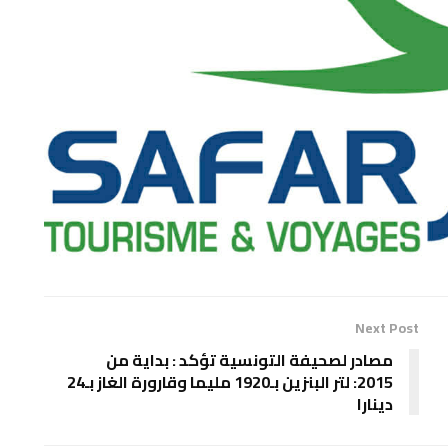
Next Post
مصادر لصحيفة التونسية تؤكد : بداية من
2015: لتر البنزين بـ1920 مليما وقارورة الغاز بـ24
دينارا