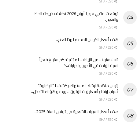
0 SHARES
توقعات ماغي فرح للأبراج 2026 تكشف خريطة الحظ
والتغيير..
0 SHARES
هذه أسعار الكراس المدعم لهذا العام..
0 SHARES
ثلاث سنوات من الزيادات المرتقبة: كم ستبلغ فعلياً
نسبة الزيادة في الأجور والجرايات..؟
0 SHARES
رئيس منظمة ارشاد المستهلك يكشف لـ”الإخبارية”
أسباب إرتفاع أسعار زيت الزيتون… ويدعو هؤلاء للتدخل..
0 SHARES
هذه أسعار السيارات الشعبية في تونس لسنة 2025..
0 SHARES