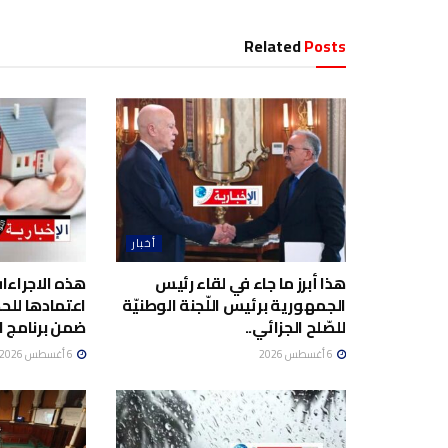
Related
Posts
أخبار
هذا أبرز ما جاء في لقاء رئيس
هذه الاجراءا
الجمهورية برئيس اللّجنة الوطنيّة
اعتمادها لل
للصّلح الجزائي..
ضمن برنامج ا
6 أغسطس 2026
6 أغسطس 2026