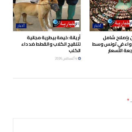
أخبار
أخبار
 بإصلاح شامل
أريانة: خيمة بيطرية مجانية
واء في تونس وسط
لتلقيح الكلاب والقطط ضد داء
عة الأسعار
الكلب
4 أغسطس 2026
ـ
*