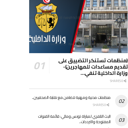
(منظمات تستنكر التضييق على
تقديم مساعدات للمهاجرين)-
وزارة الداخلية تنفي…
0 SHARES
منظمات مدنية ومهنية تتضامن مع نقابة الصحفيين..
0 SHARES
البث التلفزي لمباراة تونس ومالي: قائمة القنوات
المفتوحة والترددات..