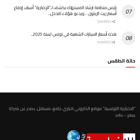
رئيس منظمة ارشاد المستهلك يكشف لـ”الإخبارية” أسباب إرتفاع
أسعار زيت الزيتون… ويدعو هؤلاء للتدخل..
0 SHARES
هذه أسعار السيارات الشعبية في تونس لسنة 2025..
0 SHARES
حالة الطقس
الطقس تونس
“الاخبارية التونسية” موقع الكتروني اخباري جامع، مستقل، يصدر عن شركة
info – plus