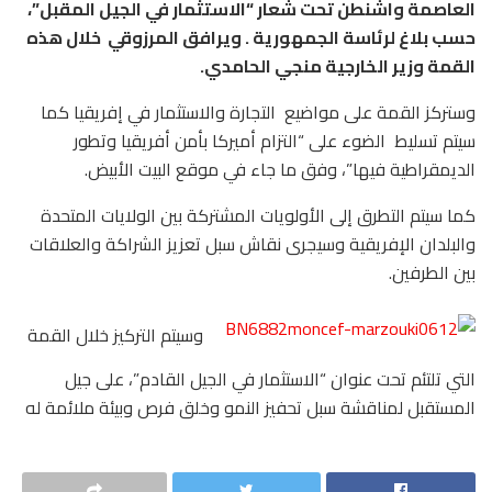
العاصمة واشنطن تحت شعار “الاستثمار في الجيل المقبل”،
حسب بلاغ لرئاسة الجمهورية . ويرافق المرزوقي خلال هذه
القمة وزير الخارجية منجي الحامدي.
وستركز القمة على مواضيع التجارة والاستثمار في إفريقيا كما
سيتم تسليط الضوء على “التزام أميركا بأمن أفريقيا وتطور
الديمقراطية فيها”، وفق ما جاء في موقع البيت الأبيض.
كما سيتم التطرق إلى الأولويات المشتركة بين الولايات المتحدة
والبلدان الإفريقية وسيجرى نقاش سبل تعزيز الشراكة والعلاقات
بين الطرفين.
وسيتم التركيز خلال القمة
التي تلتئم تحت عنوان “الاستثمار في الجيل القادم”، على جيل
المستقبل لمناقشة سبل تحفيز النمو وخلق فرص وبيئة ملائمة له