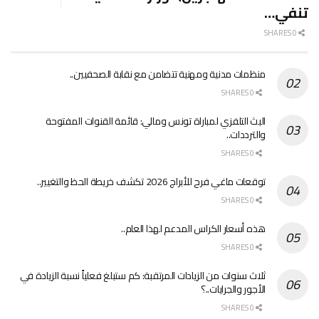
تنفي…
0 SHARES
منظمات مدنية ومهنية تتضامن مع نقابة الصحفيين..
0 SHARES
البث التلفزي لمباراة تونس ومالي: قائمة القنوات المفتوحة
والترددات..
0 SHARES
توقعات ماغي فرح للأبراج 2026 تكشف خريطة الحظ والتغيير..
0 SHARES
هذه أسعار الكراس المدعم لهذا العام..
0 SHARES
ثلاث سنوات من الزيادات المرتقبة: كم ستبلغ فعلياً نسبة الزيادة في
الأجور والجرايات..؟
0 SHARES