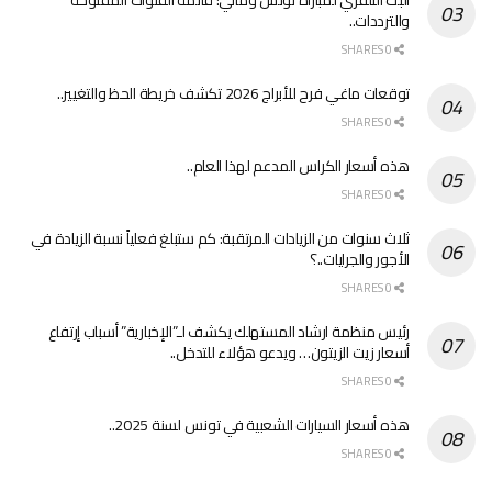
البث التلفزي لمباراة تونس ومالي: قائمة القنوات المفتوحة
والترددات..
0 SHARES
توقعات ماغي فرح للأبراج 2026 تكشف خريطة الحظ والتغيير..
0 SHARES
هذه أسعار الكراس المدعم لهذا العام..
0 SHARES
ثلاث سنوات من الزيادات المرتقبة: كم ستبلغ فعلياً نسبة الزيادة في
الأجور والجرايات..؟
0 SHARES
رئيس منظمة ارشاد المستهلك يكشف لـ”الإخبارية” أسباب إرتفاع
أسعار زيت الزيتون… ويدعو هؤلاء للتدخل..
0 SHARES
هذه أسعار السيارات الشعبية في تونس لسنة 2025..
0 SHARES