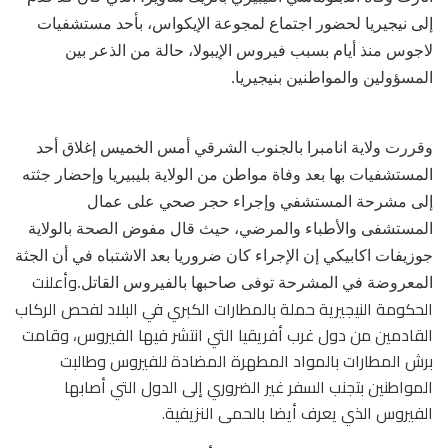
إلى نيجيريا لحضور اجتماع لمجوعة الإيكواس، بأحد مستشفيات
لاجوس منذ أيام بسبب فيروس الإيبولا، حالة من الذعر بين
المسؤولين والمواطنين بنيجيريا.
وقررت ولاية انامبرا بالجنوب الشرقي أمس الخميس إغلاق أحد
المستشفيات بها بعد وفاة مواطن من الولاية بليبيريا وإحضار جثته
إلى مشرحة المستشفي وإجراء حجر صحي على عمال
المستشفى والأطباء والمرضي، حيث قال مفوض الصحة بالولاية
جوزيفات اكابيكي إن الإجراء كان ضروريا بعد الاشتباه في أن الجثة
وأعلنت
المعروضة في المشرحة توفى صاحبها بالفيروس القاتل.
الحكومة النيجيرية حملة بالمطارات الكبري في البلاد لفحص الركاب
القادمين من دول غرب أفريقيا التي انتشر فيها الفيروس، وقامت
برش المطارات بالمواد المطهرة المضادة للفيروس وطالبت
المواطنين بتجنب السفر غير الضروري إلى الدول التي أصابها
الفيروس الذي يعرف أيضا بالحمى النزيفية.