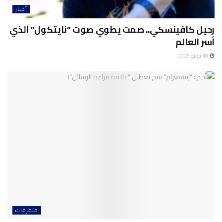
أخبار
رحيل كافينسكي.. صمت يطوي صوت “نايتكول” الذي
أسر العالم
30 يوليو 2026
متفرقات