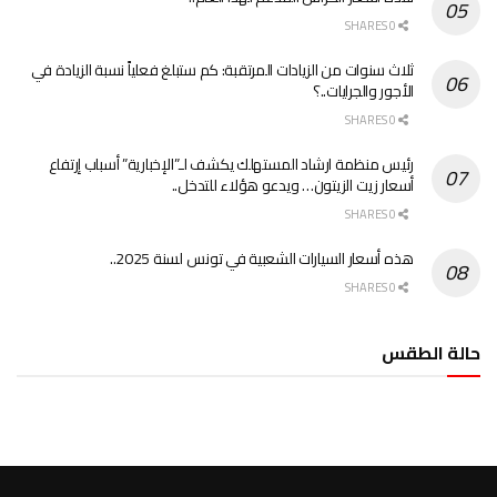
0 SHARES
ثلاث سنوات من الزيادات المرتقبة: كم ستبلغ فعلياً نسبة الزيادة في
الأجور والجرايات..؟
0 SHARES
رئيس منظمة ارشاد المستهلك يكشف لـ”الإخبارية” أسباب إرتفاع
أسعار زيت الزيتون… ويدعو هؤلاء للتدخل..
0 SHARES
هذه أسعار السيارات الشعبية في تونس لسنة 2025..
0 SHARES
حالة الطقس
الطقس تونس