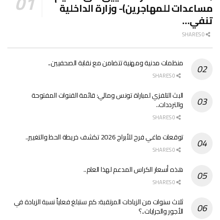
مساعدات للمهاجرين)- وزارة الداخلية
تنفي…
0 SHARES
منظمات مدنية ومهنية تتضامن مع نقابة الصحفيين..
0 SHARES
البث التلفزي لمباراة تونس ومالي: قائمة القنوات المفتوحة
والترددات..
0 SHARES
توقعات ماغي فرح للأبراج 2026 تكشف خريطة الحظ والتغيير..
0 SHARES
هذه أسعار الكراس المدعم لهذا العام..
0 SHARES
ثلاث سنوات من الزيادات المرتقبة: كم ستبلغ فعلياً نسبة الزيادة في
الأجور والجرايات..؟