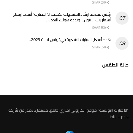
0 SHARES
رئيس منظمة ارشاد المستهلك يكشف لـ”الإخبارية” أسباب إرتفاع
أسعار زيت الزيتون… ويدعو هؤلاء للتدخل..
0 SHARES
هذه أسعار السيارات الشعبية في تونس لسنة 2025..
0 SHARES
حالة الطقس
الطقس تونس
“الاخبارية التونسية” موقع الكتروني اخباري جامع، مستقل، يصدر عن شركة
info – plus