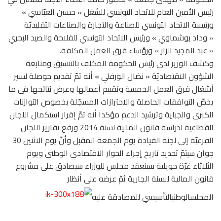
رئيس الأمين العام للاتحاد التونسي للشغل « حسين العبّاسي »
ورئيسة الاتحاد التونسي للصناعة والتجارة والصناعات التقليديّة
« وداد بوشماوي » ورئيس الاتحاد التونسي للفلاحة والصيد البحري
« عبد المجيد الزار » ورؤساء فرق العمل المكلفة.
وكشف الوزير لدى رئيس الحكومة المكلف بالتنسيق ومتابعة
الشؤون الاقتصاديّة « نضال الورفلي » أنه تمّ تقديم حوصلة لسير
أشغال فرق العمل الخمسة وتقييم أعمالها وعرض نتائجها في ما
يخصّ التوافقات الحاصلة والاحترازات المسجّلة بخصوص التوازنات
الكبرى والجباية وترشيد الدعم مؤكدا أنه تمّ إقرار استكمال اللجان
القطاعية لدراسة قانون المالية لسنة 2014 ورفع تقارير اللجان
الفرعيّة إلى لجنة القيادة يوم الجمعة المقبل وأنّ يوم الاثنين 30
جوان سيتمّ تحديد تاريخ إجراء الحوار الاقتصادي الوطني ويوم
الثلاثاء غرّة جويلية سينعقد مجلس للوزراء سيصادق على مشروع
قانون المالية للسنة الجارية ثمّ عرضه على أنظار
المجلسالوطنيالتأسيسي للمصادقة عليه