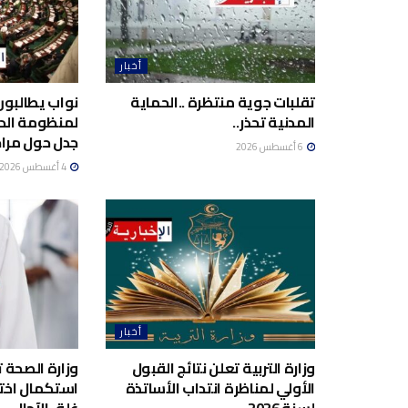
أخبار
تقلبات جوية منتظرة ..الحماية
نواب يطالبون
المدنية تحذر..
لمنظومة الد
جدل حول مراج
6 أغسطس 2026
4 أغسطس 2026
أخبار
وزارة التربية تعلن نتائج القبول
وزارة الصحة 
الأولي لمناظرة انتداب الأساتذة
استكمال اختي