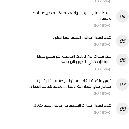
0 SHARES
توقعات ماغي فرح للأبراج 2026 تكشف خريطة الحظ
والتغيير..
0 SHARES
هذه أسعار الكراس المدعم لهذا العام..
0 SHARES
ثلاث سنوات من الزيادات المرتقبة: كم ستبلغ فعلياً
نسبة الزيادة في الأجور والجرايات..؟
0 SHARES
رئيس منظمة ارشاد المستهلك يكشف لـ”الإخبارية”
أسباب إرتفاع أسعار زيت الزيتون… ويدعو هؤلاء للتدخل..
0 SHARES
هذه أسعار السيارات الشعبية في تونس لسنة 2025..
0 SHARES