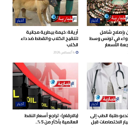
أخبار
أخبار
 بإصلاح شامل
أريانة: خيمة بيطرية مجانية
واء في تونس وسط
لتلقيح الكلاب والقطط ضد داء
عة الأسعار
الكلب
4 أغسطس 2026
أخبار
أخبار
تدعو طلبة الطب إلى
(بالارقام)- تراجع أسعار النفط
ار الاختصاصات قبل
العالمية بأكثر من 5 %..