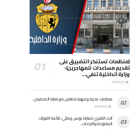
(منظمات تستنكر التضييق على
تقديم مساعدات للمهاجرين)-
وزارة الداخلية تنفي…
0 SHARES
منظمات مدنية ومهنية تتضامن مع نقابة الصحفيين..
0 SHARES
البث التلفزي لمباراة تونس ومالي: قائمة القنوات
المفتوحة والترددات..