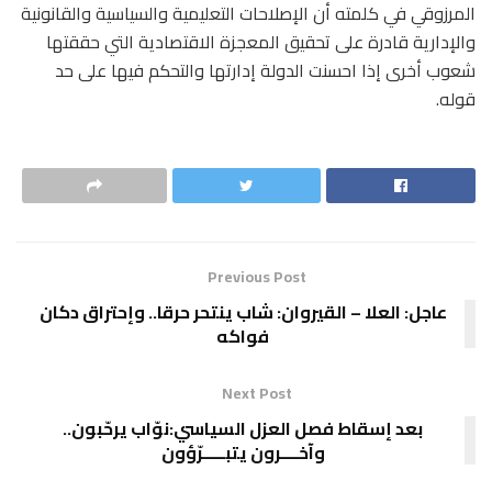
المرزوقي في كلمته أن الإصلاحات التعليمية والسياسية والقانونية
والإدارية قادرة على تحقيق المعجزة الاقتصادية التي حققتها
شعوب أخرى إذا احسنت الدولة إدارتها والتحكم فيها على حد
قوله.
Previous Post
عاجل: العلا – القيروان: شاب ينتحر حرقا.. وإحتراق دكان
فواكه
Next Post
بعد إسقاط فصل العزل السياسي:نوّاب يرحّبون..
وآخــــرون يتبـــــرّؤون