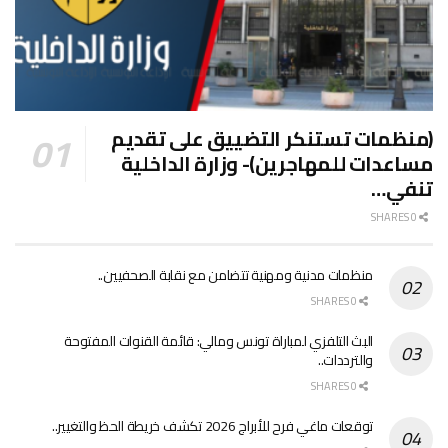
(منظمات تستنكر التضييق على تقديم
مساعدات للمهاجرين)- وزارة الداخلية
تنفي…
0 SHARES
منظمات مدنية ومهنية تتضامن مع نقابة الصحفيين..
0 SHARES
البث التلفزي لمباراة تونس ومالي: قائمة القنوات المفتوحة
والترددات..
0 SHARES
توقعات ماغي فرح للأبراج 2026 تكشف خريطة الحظ والتغيير..