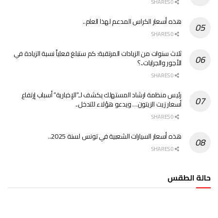
0 SHARES
هذه أسعار الكراس المدعم لهذا العام..
0 SHARES
ثلاث سنوات من الزيادات المرتقبة: كم ستبلغ فعلياً نسبة الزيادة في
الأجور والجرايات..؟
0 SHARES
رئيس منظمة ارشاد المستهلك يكشف لـ”الإخبارية” أسباب إرتفاع
أسعار زيت الزيتون… ويدعو هؤلاء للتدخل..
0 SHARES
هذه أسعار السيارات الشعبية في تونس لسنة 2025..
0 SHARES
حالة الطقس
الطقس تونس