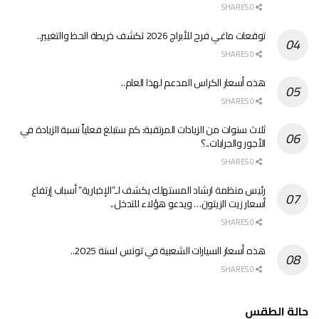
0 SHARES
توقعات ماغي فرح للأبراج 2026 تكشف خريطة الحظ والتغيير..
0 SHARES
هذه أسعار الكراس المدعم لهذا العام..
0 SHARES
ثلاث سنوات من الزيادات المرتقبة: كم ستبلغ فعلياً نسبة الزيادة في
الأجور والجرايات..؟
0 SHARES
رئيس منظمة ارشاد المستهلك يكشف لـ”الإخبارية” أسباب إرتفاع
أسعار زيت الزيتون… ويدعو هؤلاء للتدخل..
0 SHARES
هذه أسعار السيارات الشعبية في تونس لسنة 2025..
0 SHARES
حالة الطقس