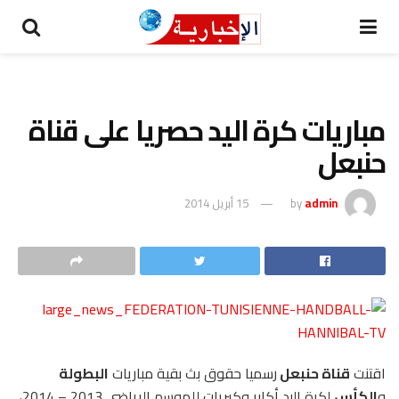
مباريات كرة اليد حصريا على قناة
حنبعل
admin
by
15 أبريل 2014
اقتنت
قناة حنبعل
رسميا حقوق بث بقية مباريات
البطولة
و
الكأس
لكرة اليد أكابر وكبريات للموسم الرياضي 2013 – 2014،