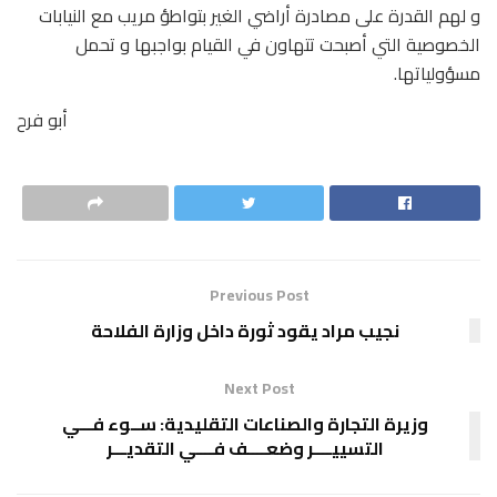
و لهم القدرة على مصادرة أراضي الغير بتواطؤ مريب مع النيابات
الخصوصية التي أصبحت تتهاون في القيام بواجبها و تحمل
مسؤولياتها.
أبو فرح
Previous Post
نجيب مراد يقود ثورة داخل وزارة الفلاحة
Next Post
وزيرة التجارة والصناعات التقليدية: ســوء فـــي
التسييــــر وضعــــف فــــي التقديـــر