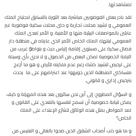
لمشاهدتها.
لقد بادر بعض الفوضويين مباشرة بعد الثورة بالتسابق لاجتياح الملك
العمومي و تشييد محلات تجارية و حتى محلات سكنية فوضوية غير
عابئين بالمواصفات البيئية منها و الأمنية. و الأمر تعدى الملك
العمومي لينتهك الملك الخاص الأمر الذي عايناه في منطقة دار
فضال سكرة على مستوى إقامة إلياس حيث و بتواطؤ غريب من
النيابة الخصوصية تمكن البعض من الحصول و لا ندري بأي وسيلة
على ترخيص لتشييد كشك رغم عدم ملكيته للأرض و هو ما أزعج
متساكني المنطقة الذين جوبهوا عند اعتراضهم على ما يحدث
بترخيص إداري و قانوني.
و السؤال المطروح: إلى أين نحن سائرون بعد هذه المهزلة و كيف
يمكن لنيابة خصوصية أن تسمح لنفسها بالتعدي على القانون و
تمد المواطن بمثل هذه الوثائق لتشرّع الإعتداء على الملك
الخاص؟
و ما هو ذنب أصحاب الشقق الذين ضحوا بالغالي و النفيس من