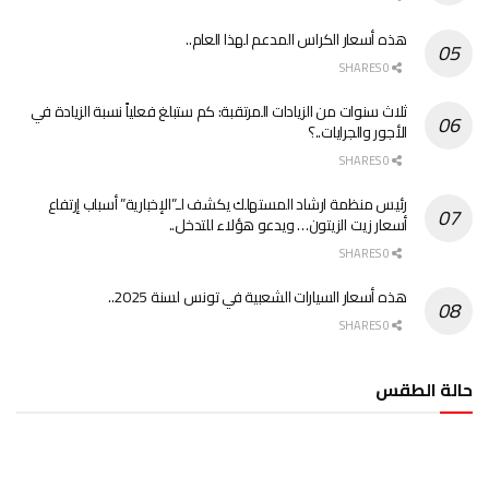
هذه أسعار الكراس المدعم لهذا العام..
0 SHARES
ثلاث سنوات من الزيادات المرتقبة: كم ستبلغ فعلياً نسبة الزيادة في
الأجور والجرايات..؟
0 SHARES
رئيس منظمة ارشاد المستهلك يكشف لـ”الإخبارية” أسباب إرتفاع
أسعار زيت الزيتون… ويدعو هؤلاء للتدخل..
0 SHARES
هذه أسعار السيارات الشعبية في تونس لسنة 2025..
0 SHARES
حالة الطقس
الطقس تونس