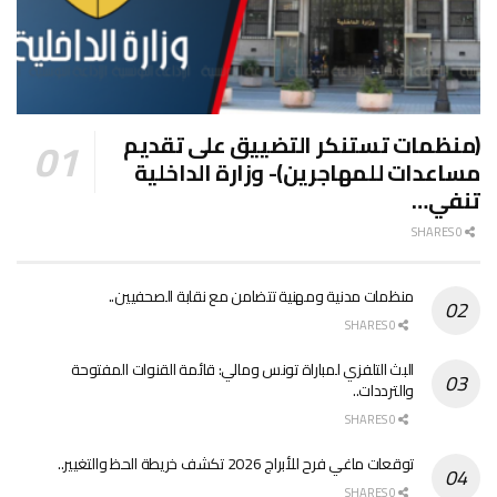
(منظمات تستنكر التضييق على تقديم
مساعدات للمهاجرين)- وزارة الداخلية
تنفي…
0 SHARES
منظمات مدنية ومهنية تتضامن مع نقابة الصحفيين..
0 SHARES
البث التلفزي لمباراة تونس ومالي: قائمة القنوات المفتوحة
والترددات..
0 SHARES
توقعات ماغي فرح للأبراج 2026 تكشف خريطة الحظ والتغيير..
0 SHARES