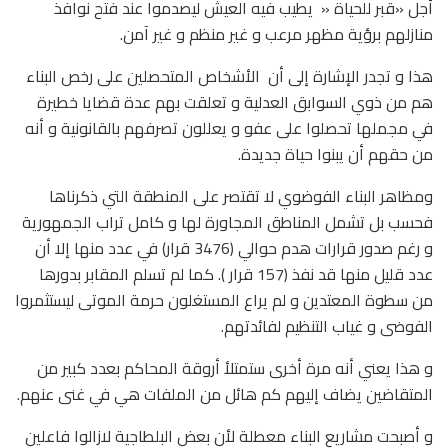
أجل «قبر للحياة « يطيب فيه العيش ليصدموا عند فتح نوافذ
منازلهم برؤية مظهر مرعب و غير منظم و غير آمن.
هذا و تجدر الإشارة إلى أن الأشخاص المتحصلين على رخص البناء
هم من ذوي السوابق العدلية و تعلقت بهم عدة قضايا خطيرة
في مجملها تحصلوا على عفو و يعللون تصرفهم بالقانونية و أنه
من حقهم أن يبنوا حياة جديدة.
ومظاهر البناء الفوضوي لا تقتصر على المنطقة التي ذكرناها
فحسب بل تشمل المناطق المجاورة لها و كامل تراب الجمهورية
و رغم صدور قرارات هدم حوالي (3476 قرار) في عدد منها إلا أن
عدد قليل منها قد نفذ (157 قرار ). كما لم تسلم المقابر بدورها
من سطوة المعتدين و لم يراع المستغلون حرمة الموتى ليستثمروا
الفوضى و غياب التنظيم لفائدتهم.
و هذا يعني أنه مرة أخرى ستمتلأ أروقة المحاكم بعدد كبير من
المتقاضين يضاف إليهم كم هائل من الملفات هي في غنى عنهم.
و أصبحت مشاريع البناء معطلة لأن بعض البلطاجية لازالوا فاعلين