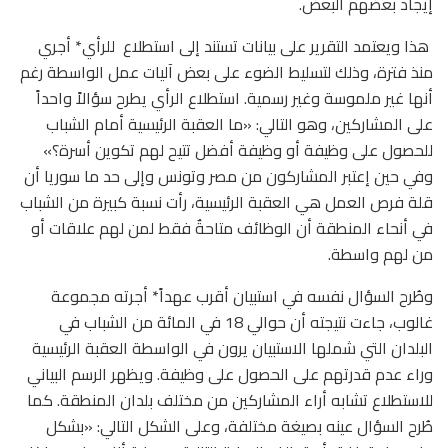
إيجاد بعضهم البعض.
هذا ويعتمد التقرير على بيانات تستند إلى استطلاع للرأي* أجري
منذ فترة، وذلك لتسليط الضوء على بعض آليات عمل الواسطة رغم
أنها غير ملموسة وغير رسمية. استطلاع الرأي يطرح سؤالاً واحداً
على المشاركين، وهو التالي: «ما العقبة الرئيسية أمام الشباب
للحصول على وظيفة أو وظيفة أفضل تتيح لهم تكوين أسرة؟»
وفي حين إعتبر المشاركون من مصر وتونس وإلى حد ما سوريا أن
قلة فرص العمل هي العقبة الرئيسية، رأت نسبة كبيرة من الشباب
في أنحاء المنطقة أن الوظائف متاحةٌ فقط لمن لهم علاقات أو
من لهم واسطة.
وطُرح السؤال نفسه في استبيان أقرب عهداً* أجرته مجموعة
غالوب، جاءت نتيجته أن حوالي 18 في المائة من الشباب في
البلدان التي شملها الاستبيان يرون في الواسطة العقبة الرئيسية
وراء عدم قدرتهم على الحصول على وظيفة. ويظهر الرسم البياني
للاستطلاع تشابه أراء المشاركين من مختلف بلدان المنطقة. كما
طُرح السؤال عينه بصيغة مختلفة، وعلى الشكل التالي: «بشكل