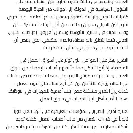
العامة، وتتجسد في حالات كثيرة تتراوح من استيلاء قلة على
الشؤون السياسية في الدولة، إلى جوانب من الحياة اليومية
كقرارات التعيين وترسية العقود وتوفير السلع العامة. ويستعرض
تقرير للبن الدولي بعنوان وظائف من أجل الرخاء المشترك: حان
وقت التحرك في الشرق الأوسط وشمال أفريقيا، إحباطات الشباب
العربي فيما يتعلق بالواسطة، والضرر الحقيقي الذي يمكن أن
تُلحقه بفرص جيل كامل في عيش حياة كريمة.
التقرير يركز على العوامل التي تؤثر على أسواق العمل في
المنطقة، إذ أنها تشكل مفتاحاً لفهم أسباب الإقصاء من سوق
العمل. وهذا الإقصاء يُنتج اليوم أعلى معدلات للبطالة بين الشباب
في العالم ويترك ثلاثاً من بين كل أربع نساء خارج قوة العمل.
كذلك يبرز التقرير مشكلة عدم إيلاء أهمية للمهارات في التوظيف،
وهذا الأمر يشكل أبرز التحديات في سوق العمل.
بعبارة أخرى، يُنظر إلى المؤهلات التعليمية على أنها تلعب دوراً
ثانوياً في قرارات التعيين من جانب أصحاب العمل. كذلك توجد
شبكات معارف غير رسمية تُمكّن كلاً من الشركات والموظفين من