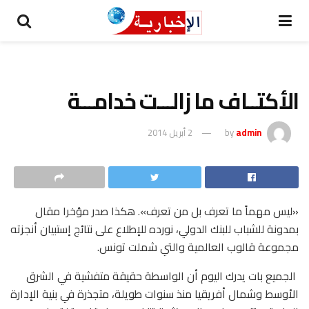
الأكتــاف ما زالـــت خدامـــة
admin
by
2 أبريل 2014
«ليس مهماً ما تعرف بل من تعرف». هكذا صدر مؤخرا مقال
بمدونة للشباب للبنك الدولي، نورده للإطلاع على نتائج إستبيان أنجزته
مجموعة قالوب العالمية والتي شملت تونس.
الجميع بات يدرك اليوم أن الواسطة حقيقة متفشية في الشرق
الأوسط وشمال أفريقيا منذ سنوات طويلة، متجذرة في بنية الإدارة