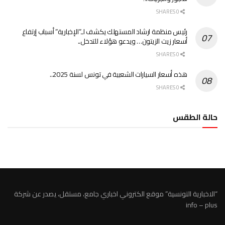
0 SHARES
رئيس منظمة ارشاد المستهلك يكشف لـ”الإخبارية” أسباب إرتفاع
أسعار زيت الزيتون… ويدعو هؤلاء للتدخل..
0 SHARES
هذه أسعار السيارات الشعبية في تونس لسنة 2025..
0 SHARES
حالة الطقس
الطقس تونس
“الاخبارية التونسية” موقع الكتروني اخباري جامع، مستقل، يصدر عن شركة
info – plus