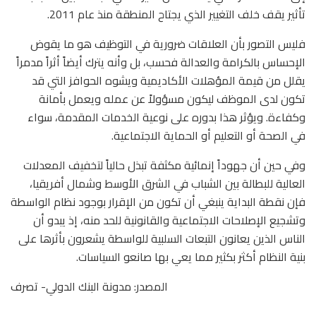
تأثير يقف خلف التغيير الذي يجتاح المنطقة منذ عام 2011.
فليس التصور بأن العلاقات ضرورية في التوظيف هو ما يقوض
الإحساس بالكرامة والعدالة فحسب، بل وأنه يترك أيضاً أثراً مدمراً
يقلل من قيمة المؤهلات الأكاديمية ويشوه الحوافز التي قد
تكون لدى الموظف ليكون مسؤولاً عن عمله ويعمل بأمانة
وكفاءة. ويؤثر هذا بدوره على نوعية الخدمات المقدمة، سواء
في الصحة أو التعليم أو الحماية الاجتماعية.
وفي حين أن جهوداً إنمائية مكثفة تبذل حالياً لتخفيف المعدلات
العالية للبطالة بين الشباب في الشرق الأوسط وشمال أفريقيا،
فإن نقطة البداية ينبغي أن تكون من الإقرار بوجود نظام الواسطة
وتشجيع الإصلاحات الاجتماعية والقانونية للحد منه، إذ يبدو أن
الناس الذين يعانون التبعات السلبية للواسطة يشعرون بأثرها على
بنية النظام أكثر بكثير مما يعي بها صانعو السياسات.
المصدر: مدونة البنك الدولي- تصرف