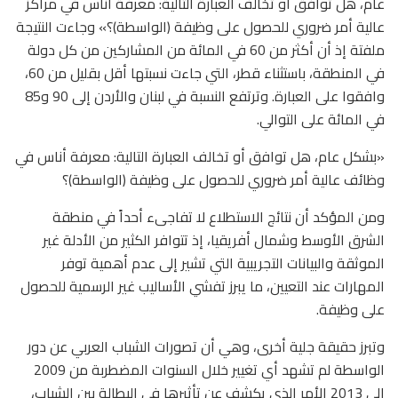
عام، هل توافق أو تخالف العبارة التالية: معرفة أناس في مراكز
عالية أمر ضروري للحصول على وظيفة (الواسطة)؟» وجاءت النتيجة
ملفتة إذ أن أكثر من 60 في المائة من المشاركين من كل دولة
في المنطقة، باستثناء قطر، التي جاءت نسبتها أقل بقليل من 60،
وافقوا على العبارة. وترتفع النسبة في لبنان والأردن إلى 90 و85
في المائة على التوالي.
«بشكل عام، هل توافق أو تخالف العبارة التالية: معرفة أناس في
وظائف عالية أمر ضروري للحصول على وظيفة (الواسطة)؟
ومن المؤكد أن نتائج الاستطلاع لا تفاجىء أحداً في منطقة
الشرق الأوسط وشمال أفريقيا، إذ تتوافر الكثير من الأدلة غير
الموثقة والبيانات التجريبية التي تشير إلى عدم أهمية توفر
المهارات عند التعيين، ما يبرز تفشي الأساليب غير الرسمية للحصول
على وظيفة.
وتبرز حقيقة جلية أخرى، وهي أن تصورات الشباب العربي عن دور
الواسطة لم تشهد أي تغيير خلال السنوات المضطربة من 2009
إلى 2013 الأمر الذي يكشف عن تأثيرها في البطالة بين الشباب،