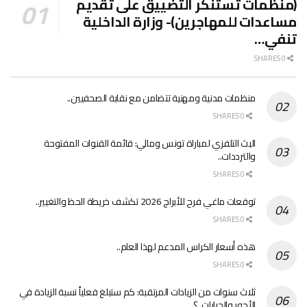
(منظمات تستنكر التضييق على تقديم
مساعدات للمهاجرين)- وزارة الداخلية
تنفي…
0 SHARES
منظمات مدنية ومهنية تتضامن مع نقابة الصحفيين..
0 SHARES
البث التلفزي لمباراة تونس ومالي: قائمة القنوات المفتوحة
والترددات..
0 SHARES
توقعات ماغي فرح للأبراج 2026 تكشف خريطة الحظ والتغيير..
0 SHARES
هذه أسعار الكراس المدعم لهذا العام..
0 SHARES
ثلاث سنوات من الزيادات المرتقبة: كم ستبلغ فعلياً نسبة الزيادة في
الأجور والجرايات..؟