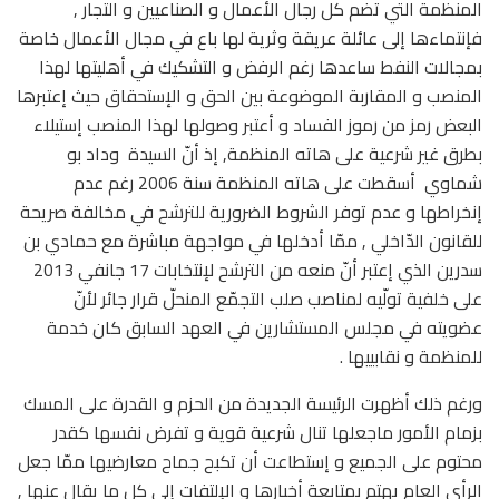
المنظمة التي تضم كل رجال الأعمال و الصناعيين و التجار ,
فإنتماءها إلى عائلة عريقة وثرية لها باع في مجال الأعمال خاصة
بمجالات النفط ساعدها رغم الرفض و التشكيك في أهليتها لهذا
المنصب و المقاربة الموضوعة بين الحق و الإستحقاق حيث إعتبرها
البعض رمز من رموز الفساد و أعتبر وصولها لهذا المنصب إستيلاء
بطرق غير شرعية على هاته المنظمة, إذ أنّ السيدة وداد بو
شماوي أسقطت على هاته المنظمة سنة 2006 رغم عدم
إنخراطها و عدم توفر الشروط الضرورية للترشح في مخالفة صريحة
للقانون الدّاخلي , ممّا أدخلها في مواجهة مباشرة مع حمادي بن
سدرين الذي إعتبر أنّ منعه من الترشح لإنتخابات 17 جانفي 2013
على خلفية تولّيه لمناصب صلب التجمّع المنحلّ قرار جائر لأنّ
عضويته في مجلس المستشارين في العهد السابق كان خدمة
للمنظمة و نقابييها .
ورغم ذلك أظهرت الرئيسة الجديدة من الحزم و القدرة على المسك
بزمام الأمور ماجعلها تنال شرعية قوية و تفرض نفسها كقدر
محتوم على الجميع و إستطاعت أن تكبح جماح معارضيها ممّا جعل
الرأي العام يهتم بمتابعة أخبارها و الإلتفات إلى كل ما يقال عنها ,