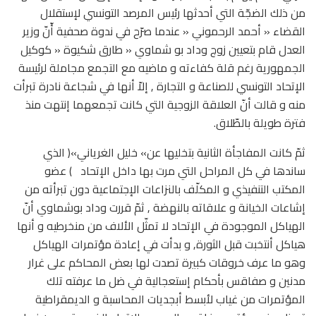
من ذلك الضجّة التي أحدثها رئيس المرصد التونسي لإستقلال
القضاء « أحمد الرحموني « عندما صرّح في ندوة صحفية أّنّ وزير
العدل قام بتعيين زوج وداد بو شماوي « طارق شكيوة « كوكيل
الجمهورية رغم قلة كفاءته و ماضيه مع التجمع مجاملة لرئيسة
الإتحاد التونسي للصناعة و التجارة , إلاّ أنها في شجاعة نادرة تبرأت
منه و قالت أنّ العلاقة الزوجية التي كانت تجمعهما إنتهت منذ
فترة طويلة بالطّلاق.
ثمّ كانت المفاجأة الثانية بتخليها عن» خليل الغرياني»( الذي
ساندها في كل المراحل التي مرت بها داخل الإتحاد ) عضو
المكتب التنفيذي و المكلّف بالنزاعات الإجتماعية دون تبرأته من
إشاعات الخيانة و علاقاته بالنهضة , ثمّ قررت وداد بوشماوي أنّ
الهياكل الموجودة في الإتحاد لا تمثّل الألاف من منخرطيه و أنها
هياكل أنتخبت قبل الثورة, و بدأت في إعادة مؤتمرات الهياكل
وهو ما عرف خروقات كبيرة تصدت لها بعض المحاكم على غرار
مدنين و صفاقس بأحكام إستعجالية في ضل ما عرفته تلك
المؤتمرات من غياب لأبسط أبجديات المحاسبة و الديمقراطية