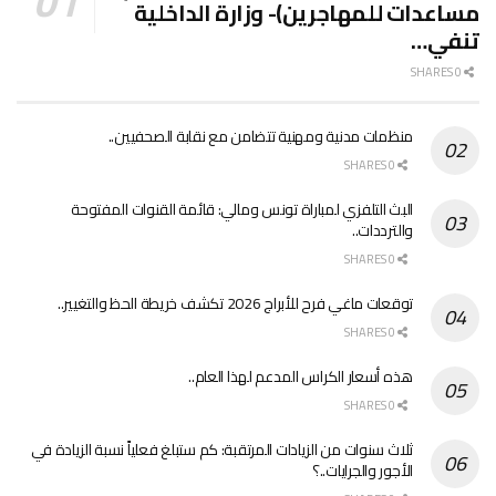
مساعدات للمهاجرين)- وزارة الداخلية
تنفي…
0 SHARES
منظمات مدنية ومهنية تتضامن مع نقابة الصحفيين..
0 SHARES
البث التلفزي لمباراة تونس ومالي: قائمة القنوات المفتوحة
والترددات..
0 SHARES
توقعات ماغي فرح للأبراج 2026 تكشف خريطة الحظ والتغيير..
0 SHARES
هذه أسعار الكراس المدعم لهذا العام..
0 SHARES
ثلاث سنوات من الزيادات المرتقبة: كم ستبلغ فعلياً نسبة الزيادة في
الأجور والجرايات..؟