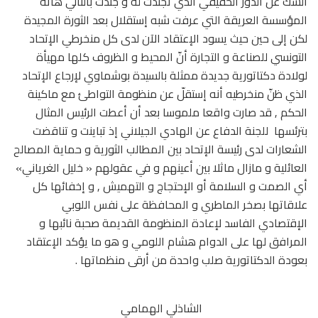
الشكّ عن الدور الحقيقي الذي تجندت له و جندت بالتالي هاته
المؤسسة العريقة التي عرفت شبه إستقلال بعد الثورة المجيدة
لكن إلى حين حيث يسود الإعتقاد الآن لدى كل منخرطي الإتحاد
التونسي للصناعة و التجارة أنّ المحيط و الظروف كلها مهيأة
لولادة دكتاتورية جديدة ممثلة بالسيدة بوشماوي لإرجاع الإتحاد
الذي ظنّ منخرطيه أنه إستقلّ عن منظومة التواطئ مع ماكينة
الحكم , قد صارت واقعا ملموسا بعد أن أعطت الرئيس المثال
بترئسها للجنة الدفاع عن الهادي الجيلاني إذ تباينت و تناقضت
الشعارات لدى رئيسة الإتحاد بين المطالب الثورية و حماية المصالح
العائلية و مازال ماثلا بين أعينهم و في عقولهم « خليل الغرياني»
أي الصمت و السلامة أو الإحتجاج و التهميش , و إخفائها كل
علاقاتها بصخر الماطري و المحافظة على نفس اللوبي
الإقتصادي الفاسد لإعادة المنظومة القديمة صحبة نائبها و
المرافق لها على الدوام هشام اللومي و هو ما يؤكد الإعتقاد
بعودة الدكتاتورية صلب واحدة من أرقى منظماتها .
الشاذلي الهمامي