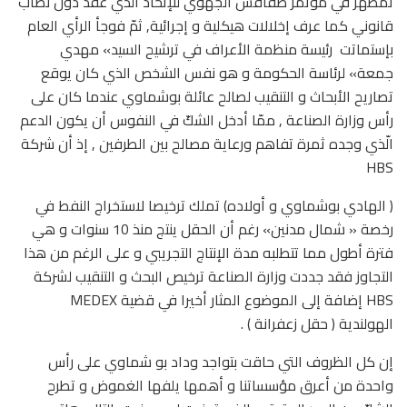
تمظهر في مؤتمر صفاقس الجهوي للإتحاد الذي عقد دون نصاب
قانوني كما عرف إخلالات هيكلية و إجرائية, ثمّ فوجأ الرأي العام
بإستماتت رئيسة منظمة الأعراف في ترشيح السيد» مهدي
جمعة» لرئاسة الحكومة و هو نفس الشخص الذي كان يوقع
تصاريح الأبحاث و التنقيب لصالح عائلة بوشماوي عندما كان على
رأس وزارة الصناعة , ممّا أدخل الشكّ في النفوس أن يكون الدعم
الّذي وجده ثمرة تفاهم ورعاية مصالح بين الطرفين , إذ أن شركة
HBS
( الهادي بوشماوي و أولاده) تملك ترخيصا لاستخراج النفط في
رخصة « شمال مدنين» رغم أن الحقل ينتج منذ 10 سنوات و هي
فترة أطول مما تتطلبه مدة الإنتاج التجريبي و على الرغم من هذا
التجاوز فقد جددت وزارة الصناعة ترخيص البحث و التنقيب لشركة
HBS إضافة إلى الموضوع المثار أخيرا في قضية MEDEX
الهولندية ( حقل زعفرانة ) .
إن كل الظروف التي حاقت بتواجد وداد بو شماوي على رأس
واحدة من أعرق مؤسساتنا و أهمها يلفها الغموض و تطرح