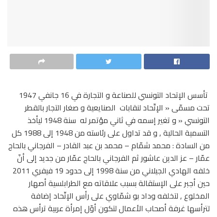
تأسس الإتحاد التونسي للصناعة و التجارة في 16 جانفي 1947
تحت مسمّى « الإتّحاد لنقابات الصنايعية و صغار التجار بالقطر
التونسي « و تغير إسمه في ثاني مؤتمر له سنة 1948 ليأخذ
التسمية الحالية , و قد تداول على رئاسته من 1948 إلى 1988 كل
من السادة : محمد شمّام – محمد بن عبد القادر – الفرجاني بالحاج
عمّار – عز الدين عاشور ثم الفرجاني بالحاج عمّار من جديد إلى أنّ
خلفه الهادي الجيلاني من سنة 1998 إلى حدود 19 فيفري 2011
حين أجبر على الإستقالة بسبب علاقاته مع الطرابلسية أصهار
المخلوع , لتخلفه وداد بو شمّاوي على رأس الإتّحاد إضافة
لترأسها غرفة أصحاب الأعمال لتكون أوّل إمرأة عربية ترأس هذه