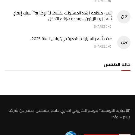
0 SHARES
رئيس منظمة ارشاد المستهلك يكشف لـ”الإخبارية” أسباب إرتفاع
أسعار زيت الزيتون… ويدعو هؤلاء للتدخل..
0 SHARES
هذه أسعار السيارات الشعبية في تونس لسنة 2025..
0 SHARES
حالة الطقس
الطقس تونس
“الاخبارية التونسية” موقع الكتروني اخباري جامع، مستقل، يصدر عن شركة
info – plus