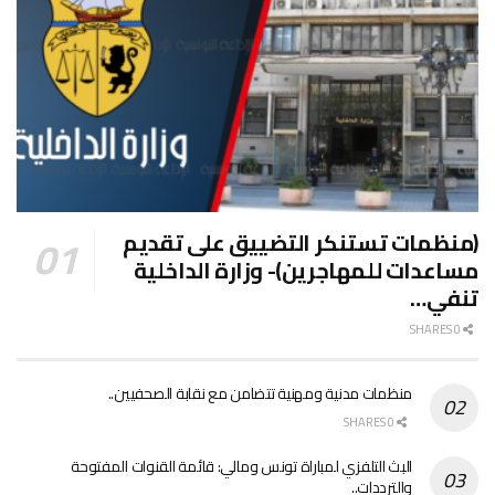
(منظمات تستنكر التضييق على تقديم
مساعدات للمهاجرين)- وزارة الداخلية
تنفي…
0 SHARES
منظمات مدنية ومهنية تتضامن مع نقابة الصحفيين..
0 SHARES
البث التلفزي لمباراة تونس ومالي: قائمة القنوات المفتوحة
والترددات..