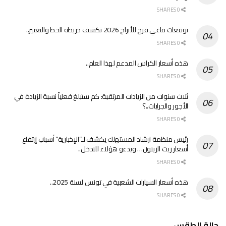
0 SHARES
توقعات ماغي فرح للأبراج 2026 تكشف خريطة الحظ والتغيير..
0 SHARES
هذه أسعار الكراس المدعم لهذا العام..
0 SHARES
ثلاث سنوات من الزيادات المرتقبة: كم ستبلغ فعلياً نسبة الزيادة في
الأجور والجرايات..؟
0 SHARES
رئيس منظمة ارشاد المستهلك يكشف لـ”الإخبارية” أسباب إرتفاع
أسعار زيت الزيتون… ويدعو هؤلاء للتدخل..
0 SHARES
هذه أسعار السيارات الشعبية في تونس لسنة 2025..
0 SHARES
حالة الطقس