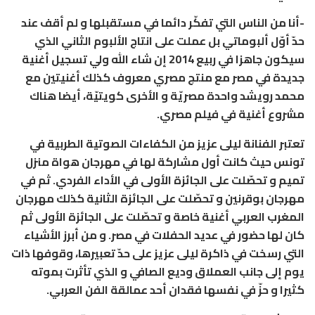
-أنا من الناس التي تفكّر دائما في مستقبلها و لم أقف عند
حدّ أوّل ألبوماتي بل عملت على انتاج الألبوم الثاني الذي
سيكون جاهزا في ربيع 2014 إن شاء الله ولي تسجيل أغنية
جديدة في مصر مع منتج مصري معروف كذلك أغنيتين مع
محمد رويشد واحدة مصريّة و الأخرى كويتيّة، أيضا هناك
مشروع أغنية في فيلم مصري.
تعتبر الفنانة ليلى عزيز من الكفاءات الصوتية الطربية في
تونس حيث كانت أول مشاركة لها في مهرجان هواة منزل
تميم و تحصّلت على الجائزة الأولى في الأداء الفردي. ثم في
مهرجان بوقرنين و تحصّلت على الجائزة الثانية كذلك مهرجان
المغرب العربي أغنية خاصة و تحصّلت على الجائزة الأولى ثم
كان لها حضور في عديد الحفلات في مصر. و من أبرز الأشياء
التي رسخت في ذاكرة ليلى عزيز على حدّ تعبيرها، وقوفها ذات
يوم إلى جانب العملاق وديع الصافي و الذي تأثرت بموته
كثيرا و حزّ في نفسها فقدان أحد عمالقة الفن العربي.