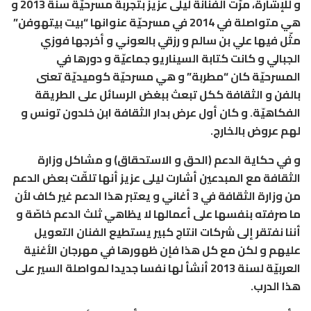
و للإشارة، مرّت الفنانة ليلى عزيز بتجربة مسرحيّة سنة 2013 و
هي متواصلة في 2014 في مسرحيّة عنوانها “بيت بيتهوفن”
مثّل فيها علي بن سالم و رزقي بالعوني و أخرجها فوزي
الجبالي و كانت كتابة السيناريو جماعيّة و دورها في
المسرحيّة كان “مطربة” و هي مسرحيّة كوميديّة تعنى
بالفن و الثقافة ككل تبعث ببغض الرسائل على الطريقة
الفكاهيّة. و كان أول عرض بدار الثقافة ابن خلدون تونس و
لهم عروض بالخارج.
و في حكاية الدعم (الحق و الاستحقاق) و مشاكل وزارة
الثقافة مع المبدعين أشارت ليلى عزيز أنها تلقّت بعض الدعم
من وزارة الثقافة في 3 أغاني و يعتبر هذا الدعم غير كاف لأن
ما صرفته بنفسها على أعمالها لا يظاهي ثلث الدعم خاصّة و
أننا نفتقر إلى شركات انتاج كبير يستطيع الفنان التعويل
عليهم و لكن مع كل هذا فإن ظهورها في مهرجان الأغنية
العربيّة لسنة 2013 أنشأ لها نفسا جديدا لمواصلة السير على
هذا الدرب.