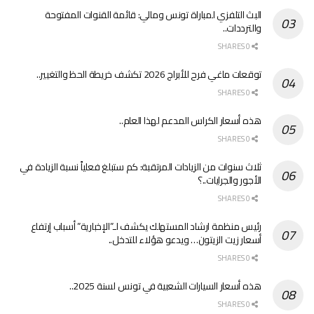
البث التلفزي لمباراة تونس ومالي: قائمة القنوات المفتوحة
والترددات..
0 SHARES
توقعات ماغي فرح للأبراج 2026 تكشف خريطة الحظ والتغيير..
0 SHARES
هذه أسعار الكراس المدعم لهذا العام..
0 SHARES
ثلاث سنوات من الزيادات المرتقبة: كم ستبلغ فعلياً نسبة الزيادة في
الأجور والجرايات..؟
0 SHARES
رئيس منظمة ارشاد المستهلك يكشف لـ”الإخبارية” أسباب إرتفاع
أسعار زيت الزيتون… ويدعو هؤلاء للتدخل..
0 SHARES
هذه أسعار السيارات الشعبية في تونس لسنة 2025..
0 SHARES