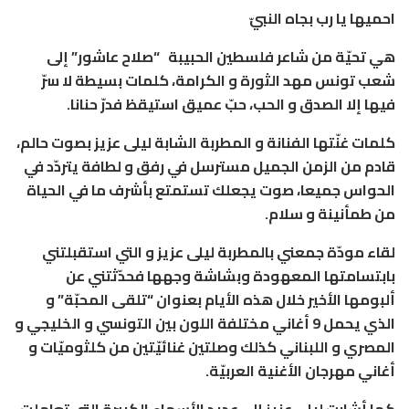
احميها يا رب بجاه النبيّ
هي تحيّة من شاعر فلسطين الحبيبة
“صلاح عاشور” إلى
شعب تونس مهد الثورة و الكرامة، كلمات بسيطة لا سرّ
فيها إلا الصدق و الحب، حبّ عميق استيقظ فدرّ حنانا.
كلمات غنّتها الفنانة و المطربة الشابة ليلى عزيز بصوت حالم،
قادم من الزمن الجميل مسترسل في رفق و لطافة يتردّد في
الحواس جميعا، صوت يجعلك تستمتع بأشرف ما في الحياة
من طمأنينة و سلام.
لقاء مودّة جمعني بالمطربة ليلى عزيز و التي استقبلتني
بابتسامتها المعهودة وبشاشة وجهها فحدّثتني عن
ألبومها الأخير خلال هذه الأيام بعنوان “تلقى المحبّة” و
الذي يحمل 9 أغاني مختلفة اللون بين التونسي و الخليجي و
المصري و اللبناني كذلك وصلتين غنائيّتين من كلثوميّات و
أغاني مهرجان الأغنية العربيّة.
كما أشارت ليلى عزيز إلى عديد الأسماء الكبيرة التي تعاملت