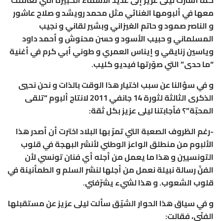
معها في ألبومها الغنائي مثل محمد رويشد و صلاح عاشور
و الناصر صمود و حاتم الغيزاني وبشير لقاني و نجيب
المسلماني و حبيب الأسود و حسن محنوش و أحمد داود
وياسين زنايقي و إيناس العمري و طوني أبي كرم في أغنية
“ما حدى” التي صوّرتها فيديو كليب.
و في سؤالنا عن سبب اختيار هذا الوقت بالذات و نحن نحيي
الذكرى الثالثة لثورة 14 جانفي 2011 لانتاج ألبوم “تلقى
المحبّة”؟ فأجابتنا ليلى عزيز بكل ثقة:
-رغم الظروف الصعبة التي تمرّ بها البلاد اخترت أن أصدر هذا
الألبوم من منطلق الواعز الوطني لأنشر البهجة في قلوب
التونسيين و هذا ما يعمل من أجله أي فنان تونسي لأن
الفنّ رسالة نبيلة نعمل من أجلها لنشر السلم و الطمأنينة في
قلوب الشعوب. و هذا لشيء يشرّفني.
و في سياق هذا الحوار الشيّق سألت ليلى عزيز عن مستقبلها
الفنّي، فقالت: