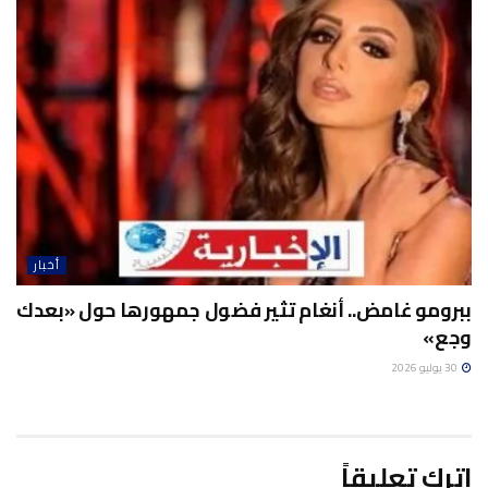
أخبار
ببرومو غامض.. أنغام تثير فضول جمهورها حول «بعدك
وجع»
30 يوليو 2026
اترك تعليقاً