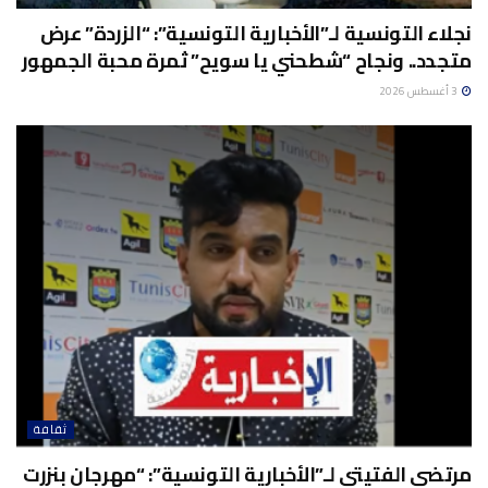
نجلاء التونسية لـ”الأخبارية التونسية”: “الزردة” عرض
متجدد.. ونجاح “شطحني يا سويح” ثمرة محبة الجمهور
3 أغسطس 2026
ثقافة
مرتضى الفتيتي لـ”الأخبارية التونسية”: “مهرجان بنزرت