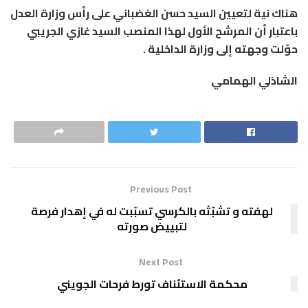
هناك نية لتعيين السيد حسن الغضباني على رأس وزارة العدل
باعتبار أن المرشح الأول لهذا المنصب السيد غازي الجريبي
حوّلت وجهته إلى
وزارة
الداخلية .
الشاذلي الهمامي
Previous Post
لهفته و تشبّثه بالكرسي تسبّبت له في إهدار فرصة
لتبييض صورته
Next Post
محكمة الاستئناف تورط فرحات الجويني