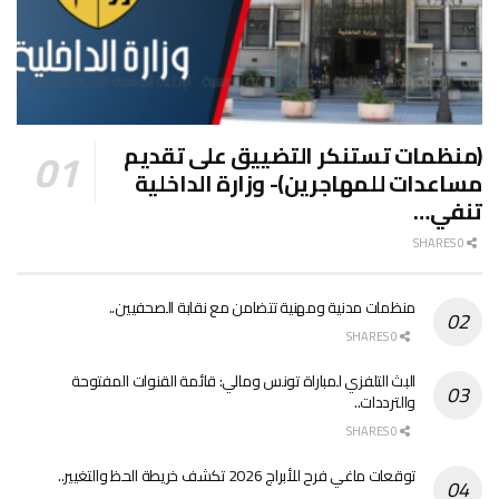
(منظمات تستنكر التضييق على تقديم
مساعدات للمهاجرين)- وزارة الداخلية
تنفي…
0 SHARES
منظمات مدنية ومهنية تتضامن مع نقابة الصحفيين..
0 SHARES
البث التلفزي لمباراة تونس ومالي: قائمة القنوات المفتوحة
والترددات..
0 SHARES
توقعات ماغي فرح للأبراج 2026 تكشف خريطة الحظ والتغيير..