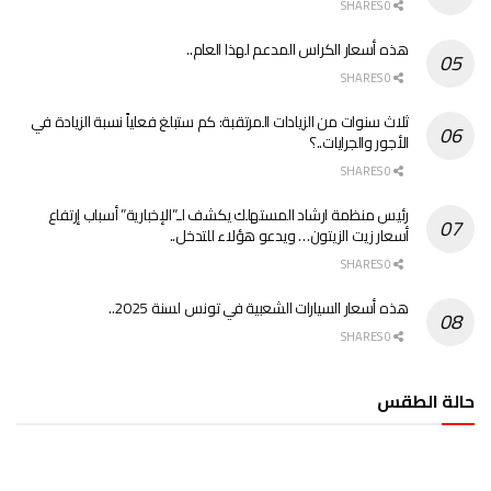
0 SHARES
هذه أسعار الكراس المدعم لهذا العام..
0 SHARES
ثلاث سنوات من الزيادات المرتقبة: كم ستبلغ فعلياً نسبة الزيادة في
الأجور والجرايات..؟
0 SHARES
رئيس منظمة ارشاد المستهلك يكشف لـ”الإخبارية” أسباب إرتفاع
أسعار زيت الزيتون… ويدعو هؤلاء للتدخل..
0 SHARES
هذه أسعار السيارات الشعبية في تونس لسنة 2025..
0 SHARES
حالة الطقس
الطقس تونس