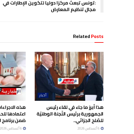
:تونس تبعث مركزا دوليا لتكوين الإطارات في
مجال تنظيم المعارض
Related
Posts
أخبار
هذا أبرز ما جاء في لقاء رئيس
هذه الاجراءا
الجمهورية برئيس اللّجنة الوطنيّة
اعتمادها لل
للصّلح الجزائي..
ضمن برنامج ا
6 أغسطس 2026
6 أغسطس 2026