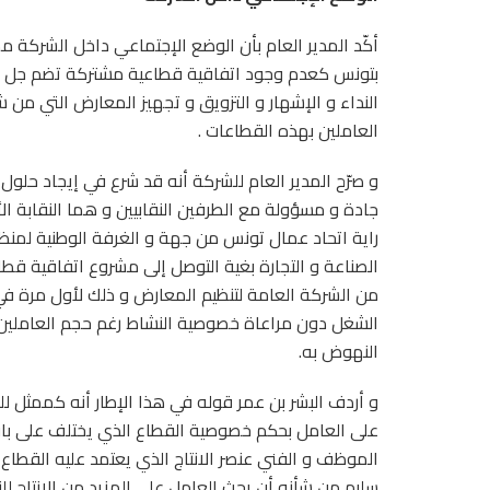
أكّد المدير العام بأن الوضع الإجتماعي داخل الشركة م
بتونس كعدم وجود اتفاقية قطاعية مشتركة تضم جل ا
النداء و الإشهار و التزويق و تجهيز المعارض التي من 
العاملين بهذه القطاعات .
و صرّح المدير العام للشركة أنه قد شرع في إيجاد حلو
جادة و مسؤولة مع الطرفين النقابيين و هما النقابة ا
راية اتحاد عمال تونس من جهة و الغرفة الوطنية لمنظم
الصناعة و التجارة بغية التوصل إلى مشروع اتفاقية قط
من الشركة العامة لتنظيم المعارض و ذلك لأول مرة
الشغل دون مراعاة خصوصية النشاط رغم حجم العاملين 
النهوض به.
و أردف البشر بن عمر قوله في هذا الإطار أنه كممثل لل
على العامل بحكم خصوصية القطاع الذي يختلف على باقي 
الموظف و الفني عنصر الانتاج الذي يعتمد عليه القطاع
سليم من شأنه أن يحث العامل على المزيد من الانتاج لل