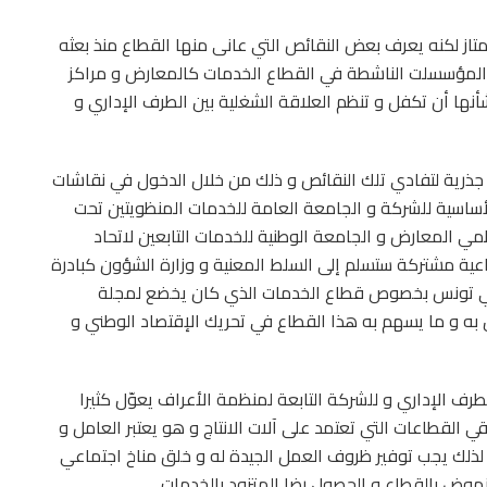
متاز لكنه يعرف بعض النقائص التي عانى منها القطاع منذ بعثه
لمؤسسلت الناشطة في القطاع الخدمات كالمعارض و مراكز
شأنها أن تكفل و تنظم العلاقة الشغلية بين الطرف الإداري و
ل جذرية لتفادي تلك النقائص و ذلك من خلال الدخول في نقاشات
لأساسية للشركة و الجامعة العامة للخدمات المنظويتين تحت
ي المعارض و الجامعة الوطنية للخدمات التابعين لاتحاد
اعية مشتركة ستسلم إلى السلط المعنية و وزارة الشؤون كبادرة
 في تونس بخصوص قطاع الخدمات الذي كان يخضع لمجلة
به و ما يسهم به هذا القطاع في تحريك الإقتصاد الوطني و
طرف الإداري و للشركة التابعة لمنظمة الأعراف يعوّل كثيرا
القطاعات التي تعتمد على آلات الانتاج و هو يعتبر العامل و
 لذلك يجب توفير ظروف العمل الجيدة له و خلق مناخ اجتماعي
نهوض بالقطاع و الحصول رضا المتزود بالخدمات.