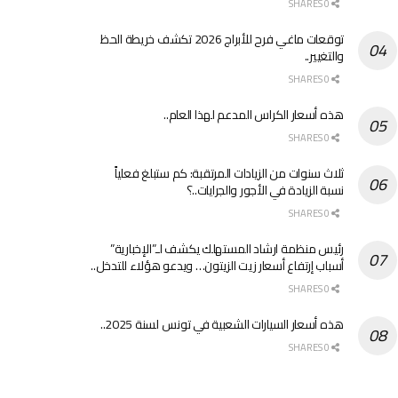
0 SHARES
توقعات ماغي فرح للأبراج 2026 تكشف خريطة الحظ
والتغيير..
0 SHARES
هذه أسعار الكراس المدعم لهذا العام..
0 SHARES
ثلاث سنوات من الزيادات المرتقبة: كم ستبلغ فعلياً
نسبة الزيادة في الأجور والجرايات..؟
0 SHARES
رئيس منظمة ارشاد المستهلك يكشف لـ”الإخبارية”
أسباب إرتفاع أسعار زيت الزيتون… ويدعو هؤلاء للتدخل..
0 SHARES
هذه أسعار السيارات الشعبية في تونس لسنة 2025..
0 SHARES