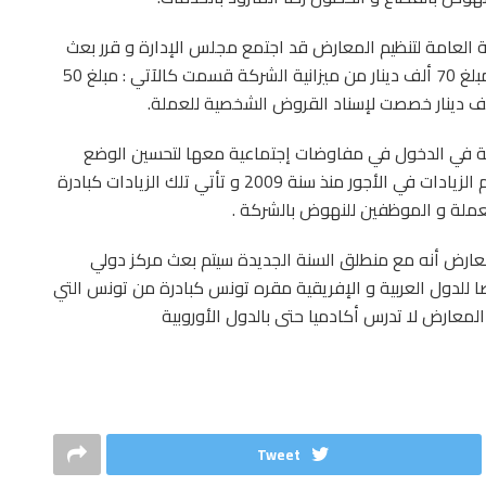
ة العامة لتنظيم المعارض قد اجتمع مجلس الإدارة و قرر بعث
صندوق اجتماعي مع منطلق السنة المقبلة خصص له مبلغ 70 ألف دينار من ميزانية الشركة قسمت كالآتي : مبلغ 50
اسية في الدخول في مفاوضات إجتماعية معها لتحسين الوضع
المادي للعملة و الموظفين و الفنيين الذين لم تشملهم الزيادات في الأجور منذ سنة 2009 و تأتي تلك الزيادات كبادرة
لعملة و الموظفين للنهوض بالشركة .
لمعارض أنه مع منطلق السنة الجديدة سيتم بعث مركز دولي
 للدول العربية و الإفريقية مقره تونس كبادرة من تونس التي
المعارض لا تدرس أكادميا حتى بالدول الأوروبية
Tweet