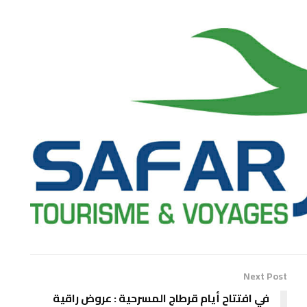
Next Post
في افتتاح أيام قرطاج المسرحية : عروض راقية