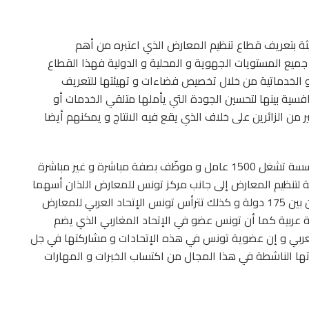
يثة بتعريف قطاع تنظيم المعارض الذي اعتبره من أهم
ميع المستويات الجهوية و المحلية و الدولية فهذا القطاع
 الخدماتية من خلال تخصيص فضاءات و تهيئتها للتعريف
تنافسية بينها لتحسين الجودة التي يأملها متلقي الخدمات أو
ن الزائرين على خلاف الذي يقع فيه الانتاج و يمكنهم أيضا
كما ذكر البشير بن عمر بأن تونس تضم حاليا نحو 60 مؤسسة تشغل 1500 عامل و موظّف بصفة مباشرة و غير مباشرة
 لتنظيم المعارض إلى جانب مركز تونس للمعارض اللذان أسهما
في تمثيل تونس في الإتحاد الدولي للمعارض كعضو من بين 175 دولة و كذلك تترأس تونس الإتحاد العربي للمعارض
خذ من دولة مصر مقرا له و يضم الإتحاد 23 دولة عربية كما أن تونس عضو في الإتحاد المغاربي الذي يضم
 شركة من المغرب العربي و إن عضوية تونس في هذه الإتحادات و مشاركتها في جل
اتها الناشطة في هذا المجال من اكتساب الخبرات و المهارات