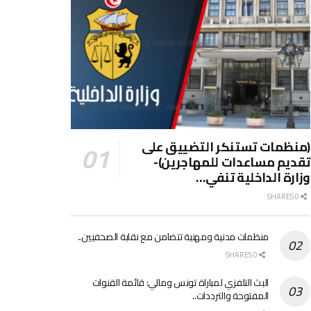
(منظمات تستنكر التضييق على
تقديم مساعدات للمهاجرين)-
وزارة الداخلية تنفي…
0 SHARES
منظمات مدنية ومهنية تتضامن مع نقابة الصحفيين..
0 SHARES
البث التلفزي لمباراة تونس ومالي: قائمة القنوات
المفتوحة والترددات..