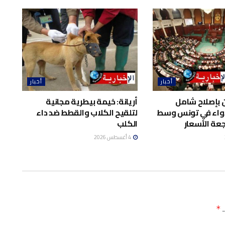
أخبار
أخبار
 بإصلاح شامل
أريانة: خيمة بيطرية مجانية
واء في تونس وسط
لتلقيح الكلاب والقطط ضد داء
عة الأسعار
الكلب
4 أغسطس 2026
ـ
*