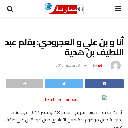
أنا و بن علي و العجرودي: بقلم عبد
اللطيف بن هدية
admin
by
28 نوفمبر 2013
أثار بث حصّة « حوس تفهم « بتاريخ 18 نوفمبر 2011 على قناة
الجنوبية حول موضوع ردة فعل التونسي حول عودة بن علي ضجّة
كبيرة.