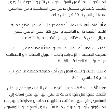
المستجوب للإجابة عن السؤال دون أي تأثير و الأجوبة لا تلزمني
شخصيا كصحافي مستقل حريص على استقلاليته و كل مواقفي
بعد 14 جانفي 2011 تدل على ذلك .
و أنا أفتخر أنني كنت على أعمدة جريدتي أول من فضح عملية
اتلاف أرشيف وزارة الداخلية و أحيي هنا البطل الوطني سمير
فرياني الذي كنت كذلك أول من فضح عملية اختطافه .
كما كنت كذلك أول من بادر باطلاق مبدأ المصالحة على أساس
معرفة الحقيقة « الإعتراف بالذنب « قبول العقاب « و المصالحة
عن طريق آلية العدالة الإنتقالية .
و كنت ناضلت و لازلت أناضل من أجل معرفة حقيقة ما جرى بين
14 و 18 جانفي 2011
مع التأكيد أن حصّة « حوس تفهم « التي تناولت موضوع بن علي
اطّلعت عليها قبل بثها و كانت قراءتي لها أنها تمثل رسالة إلى
السياسيين التونسيين بمختلف مشاربهم حكاما و معارضة بأنهم هم
المسؤولون أولا و أخيرا عن حالة اليأس التي أصبح عليها التونسيون