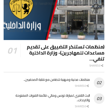
(منظمات تستنكر التضييق على تقديم
مساعدات للمهاجرين)- وزارة الداخلية
تنفي…
0 SHARES
منظمات مدنية ومهنية تتضامن مع نقابة الصحفيين..
0 SHARES
البث التلفزي لمباراة تونس ومالي: قائمة القنوات المفتوحة
والترددات..
0 SHARES