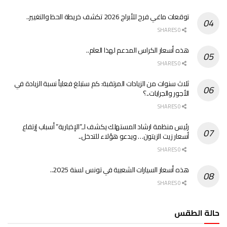
توقعات ماغي فرح للأبراج 2026 تكشف خريطة الحظ والتغيير..
0 SHARES
هذه أسعار الكراس المدعم لهذا العام..
0 SHARES
ثلاث سنوات من الزيادات المرتقبة: كم ستبلغ فعلياً نسبة الزيادة في
الأجور والجرايات..؟
0 SHARES
رئيس منظمة ارشاد المستهلك يكشف لـ”الإخبارية” أسباب إرتفاع
أسعار زيت الزيتون… ويدعو هؤلاء للتدخل..
0 SHARES
هذه أسعار السيارات الشعبية في تونس لسنة 2025..
0 SHARES
حالة الطقس