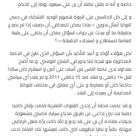
خاصة و أنه لا يقبل عاقلا أن بن علي سيعود يوما إلى الحكم
و إلى كل الجالسين على الربوة همهم الوحيد التشكيك في حسن
النوايا أسأل بدوري « ماذا يمكن للصحافي أن يضيف إذا لم يصدع
بحقيقة ما أو يبحث عن جواب لسؤال يمكن أن يخفى على بقية
العامة لاستطلاع و استجلاء الحقيقة « ؟
لكل هؤلاء أؤكد و أعيد التأكيد بأن السؤال الذي طرح في الحصة
المذكورة هو نتيجة لما يدور في الشارع التونسي و ما أصبح
متداولا لدى عامة الناس من أسف على أمن و استقرار كان سائدا
قبل 14 جانفي و فقد منذ 15 جانفي 2011 و لم يقدر أي سياسي
حاكما كان أو معارضا و على أي معلق في مختلف قنواتنا
المحترمة أن يعيده إلى البلاد .
و قد علمت لاحقا أن إحدى القنوات التلفزية قامت بإنتاج كامرا
خفية لبث نبئ إذاعي عن طريق مذياع سيارة تاكسي مشغولة
بحرفاء مفاده أن بن على قد رجع و لمّا كانت ردّة فعل الراكبين
مهللة بالنبأ و نظرا للظروف التي كانت تعيشها تلك القناة تخلت