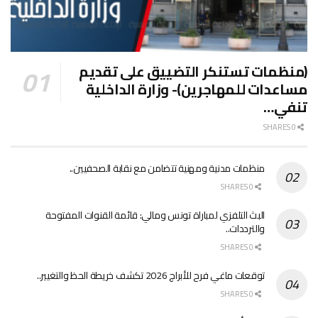
(منظمات تستنكر التضييق على تقديم
مساعدات للمهاجرين)- وزارة الداخلية
تنفي…
0 SHARES
منظمات مدنية ومهنية تتضامن مع نقابة الصحفيين..
0 SHARES
البث التلفزي لمباراة تونس ومالي: قائمة القنوات المفتوحة
والترددات..
0 SHARES
توقعات ماغي فرح للأبراج 2026 تكشف خريطة الحظ والتغيير..
0 SHARES