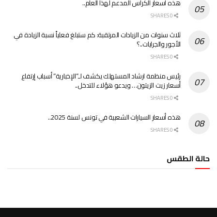
هذه أسعار الكراس المدعم لهذا العام..
0 SHARES
ثلاث سنوات من الزيادات المرتقبة: كم ستبلغ فعلياً نسبة الزيادة في
الأجور والجرايات..؟
0 SHARES
رئيس منظمة ارشاد المستهلك يكشف لـ”الإخبارية” أسباب إرتفاع
أسعار زيت الزيتون… ويدعو هؤلاء للتدخل..
0 SHARES
هذه أسعار السيارات الشعبية في تونس لسنة 2025..
0 SHARES
حالة الطقس
الطقس تونس