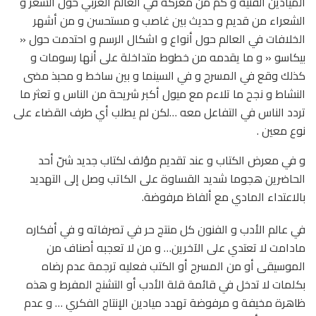
الميادين الفنية و كم من معركة في العالم العربي حول الشعر و
الشعراء من قديم و حديث بين غاصب و مستحسن و من أشهر
الخلافات في العالم حول أنواع و اشكال الرسم و احتدمت حول «
بيكاسو « و ما يقدمه من خطوط متداخلة على أنها رسومات و
كذلك وقع في المسرح و في السينما و بين ساخط و محبذ مضى
النشاط و نجح ما تلاءم مع ميول أكبر شريحة من الناس و تعثر ما
تردد الناس في التفاعل معه …لكن لم يطلب أي طرف القضاء على
نوع معين .
و في معرض الكتاب و عند تقديم مؤلف لكتاب جديد شنّ أحد
الحاضرين هجوما شديد القساوة على الكاتب وصل إلى التهديد
بالاعتداء المادي مع ألفاظ مرفوضة.
في عالم الأدب و الفنون كل منتج حر في تصرفاته و في أفكاره
مادامت لا تعتدي على الآخرين… و من لا تعجبه أصناف من
الموسيقى أو من المسرح أو الكتب فعليه ترجمة عدم رضاه
بكلمات لا تدخل في قائمة قلة الأدب أو التشنج المفرط و هذه
ظاهرة مخيفة و مرفوضة تهدد ميادين الإنتاج الفكري … و عدم