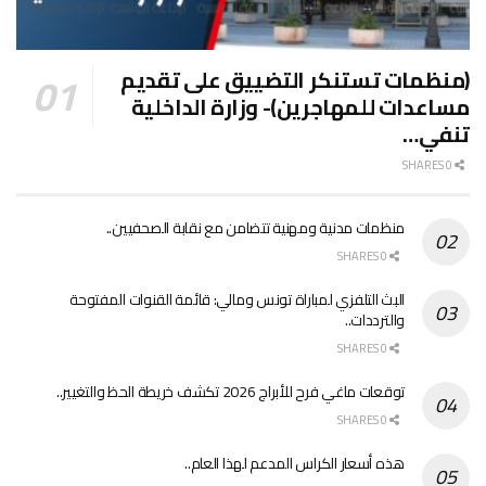
(منظمات تستنكر التضييق على تقديم
مساعدات للمهاجرين)- وزارة الداخلية
تنفي…
0 SHARES
منظمات مدنية ومهنية تتضامن مع نقابة الصحفيين..
0 SHARES
البث التلفزي لمباراة تونس ومالي: قائمة القنوات المفتوحة
والترددات..
0 SHARES
توقعات ماغي فرح للأبراج 2026 تكشف خريطة الحظ والتغيير..
0 SHARES
هذه أسعار الكراس المدعم لهذا العام..