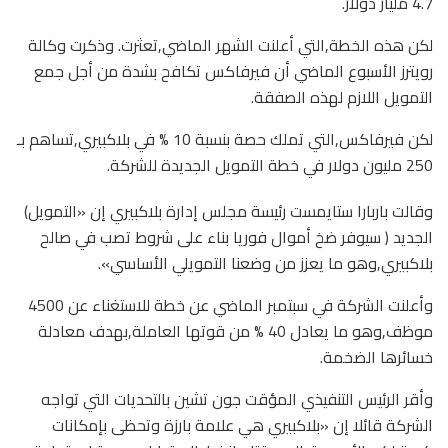
4.7 مليار دولار.
لكن هذه الخطة,التي أعلنت الشهر الماضي,تعثرت. وذكرت وكالة
رويترز الأسبوع الماضي أن فيرفاكس تكافح بشدة من أجل جمع
التمويل اللازم لهذه الصفقة.
لكن فيرفاكس,التي تملك حصة بنسبة 10 % في بلاكبيري,تساهم بـ
250 مليون دولار في خطة التمويل الجديدة للشركة.
وقالت باربارا ستايمست رئيسة مجلس إدارة بلاكبيري إن «التمويل)
الجديد ( سيوفر ضخ أموال فوريا بناء على شروط تصب في صالح
بلاكبيري,وهو ما يعزز من وضعنا التمويلي الأساسي».
وأعلنت الشركة في سبتمبر الماضي عن خطة للاستغناء عن 4500
موظف,وهو ما يعادل 40 % من قوتها العاملة,بهدف معادلة
خسائرها الضخمة.
وأقر الرئيس التنفيذي المؤقت جون تشين بالتحديات التي تواجه
الشركة قائلا إن «بلاكبيري هي علامة بارزة وتحظى بإمكانات