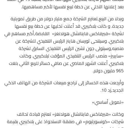
بعد إعلانها التخلي عن خطة لبيع نفسها لأكبر مساهميها.
وبدلا من البيع,تعتزم الشركة جمع مليار دولار من طريق تمويلية
جديدة. و كانت بلاكبيري قد أعلنت تخليها عن خطة بيع نفسها
لشركة «فيرفاكس فاينانشال هولدنغز» القابضة,أكبر مساهم في
بلاكبيري. وسيتنحى ثورستن هاينز الرئيس التنفيذي للشركة عن
منصبه,وسيتولى جون تشين الرئيس التنفيذي السابق لشركة
«سايبيز» منصب الرئيس التنفيذي المؤقت لبلاكبيري. وكانت
بلاكبيري أعلنت الشهر الماضي عن صافي خسائر للربع الثاني بلغت
965 مليون دولار.
وأرجعت هذه الخسائر إلى تراجع مبيعات الشركة من الهاتف الذكي
الجديد,زد 10.
«تمويل أساسي»
وكانت «فيرفاكس فاينانشال هولدنغز» تعتزم قيادة تحالف
شركات «كونسورتيوم» في صفقة الاستحواذ على بلاكبيري بقيمة