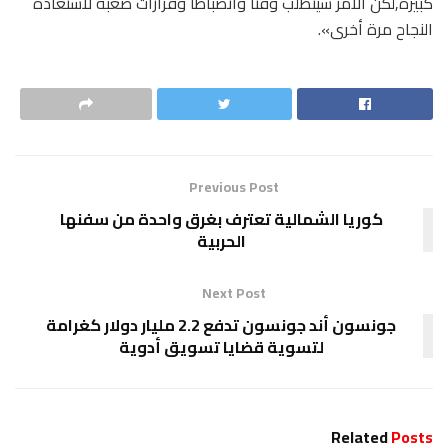
كبيرة,لكن الأمر سيتطلب وقتا وانضباطا وقرارات صعبة لاستعادة
النجاح مرة أخرى».
Previous Post
كوريا الشمالية تعترف بغرق واحدة من سفنها
الحربية
Next Post
جونسون أند جونسون تدفع 2.2 مليار دولار كغرامة
لتسوية قضايا تسويق أدوية
Related
Posts