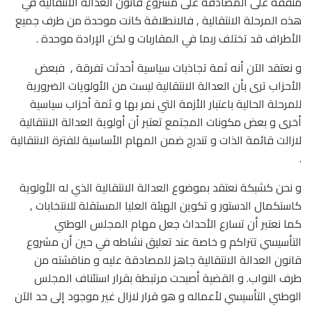
متفقة على المصادقة على مشروع قانون العدالة الانتقالية في
هذه المرحلة الانتقالية , فالانطلاقة كانت موحدة من طرف جميع
الأطراف قد تختلف ربما في المقاربات و لكن الإرادة موحدة .
و نعتقد الآن أنه ثمة تجاذبات سياسية أحدثت تفرقة , فبعض
الأحزاب ترى بأن العدالة الانتقالية ليست من الأولويات الضرورية
للمرحلة الحالية باعتبار الأزمة التي نمر بها و ثمة أحزاب سياسية
أخرى و بعض مكونات المجتمع تعتبر أن أولوية العدالة الانتقالية
لازالت قائمة الذات و تندرج ضمن المهام الأساسية للفترة الانتقالية
.
و نحن كشبكة نعتقد بموضوع العدالة الانتقالية الذي له الأولوية
كاستكمال الدستور و تكوين الهيئة العليا المستقلة للانتخابات ,
كما نعتبر أن تسارع الأحداث جعل مهام المجلس الوطني
التأسيسي تتراكم و خاصة عند تعليق نشاطه في حين أن مشروع
قانون العدالة الانتقالية جاهز للمصادقة عليه و مناقشته من
طرف النواب. و القضية أصبحت مرتبطة بقرار استئناف المجلس
الوطني التأسيسي لأعماله و هو قرار لازال غير موجود إلى حد الآن