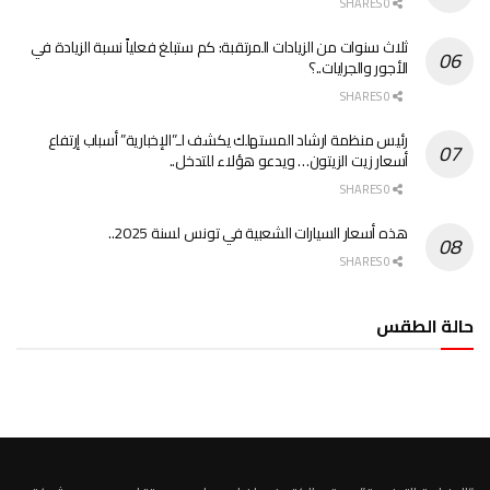
0 SHARES
ثلاث سنوات من الزيادات المرتقبة: كم ستبلغ فعلياً نسبة الزيادة في
الأجور والجرايات..؟
0 SHARES
رئيس منظمة ارشاد المستهلك يكشف لـ”الإخبارية” أسباب إرتفاع
أسعار زيت الزيتون… ويدعو هؤلاء للتدخل..
0 SHARES
هذه أسعار السيارات الشعبية في تونس لسنة 2025..
0 SHARES
حالة الطقس
الطقس تونس