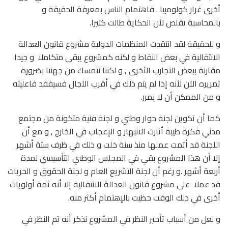
أخرى غرار كولومبيا . فاهتمام الناس بمعرفة الحقيقة و
بالمحاسبة تقلص لأن الحكاية طالت كثيرا.
و للحقيقة لقد انتقدت المنظمات الدولية مشروع قانون العدالة
الانتقالية في بعض النقاط و لكنه كمشروع يبقى متكاملا و جيدا
مقارنة ببعض التجارب الأخرى , و لكننا نتمسك من جهتنا بضرورة
تمريره الآن لأنه إذا لم يتم ذلك في أقرب الآجال فسيفقد فاعليته
و من الممكن أن لا يمرر.
كما أن تكوين لجنة حوار وطني و لجنة فنية متكونة من مجتمع
مدني فكرة طيبة أثارت الانبهار و الإعجاب في الخارج , و مع أن
اللجنة قد أتمت عملها منذ سنة خلت و ذلك في ظرف ستة أشهر
إلا أن هذا المشروع بقي في المجلس الوطني التأسيسي لمدة
أربعة أشهر .و رغم أن لجنة التشريع العام و لجنة الحقوق و الحريات
قد عملا على مشروع قانون العدالة الانتقالية إلا أنه ثمة أولويات
أخرى في ذلك الوقت حظيت بالإهتمام أكثر منه.
و لعل من أسباب تأخير النظر في المشروع نذكر أنه تم النظر في