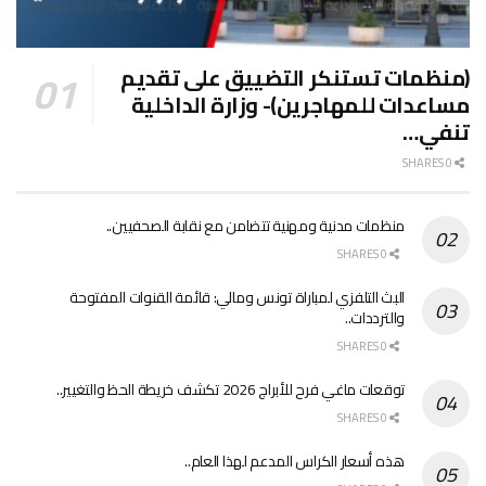
(منظمات تستنكر التضييق على تقديم
مساعدات للمهاجرين)- وزارة الداخلية
تنفي…
0 SHARES
منظمات مدنية ومهنية تتضامن مع نقابة الصحفيين..
0 SHARES
البث التلفزي لمباراة تونس ومالي: قائمة القنوات المفتوحة
والترددات..
0 SHARES
توقعات ماغي فرح للأبراج 2026 تكشف خريطة الحظ والتغيير..
0 SHARES
هذه أسعار الكراس المدعم لهذا العام..