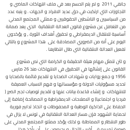
جانفي 2011 و لم يتم الحسم بعد في ملف انتهاكات الماضي و
التجاوزات التي ارتكبت في حق عديد الافراد و الجهات . و ينبه عدد
من السياسيين و الناشطين الحقوقيين و ممثلي المجتمع المدني
من التغافل عن مشروع قانون العدالة الانتقالية الذي يعد ضمانة
أساسية للانتقال الديمقراطي و تحقيق أهداف الثورة , و يؤكدون
اليوم على أنه من الضروري المصادقة على هذا المشروع و بالتالي
تفعيل العدالة الانتقالية التي طال انتظارها .
و لئن تتمثل مهام هيئة الحقيقة و الكرامة التي نص مشروع
القانون على إنشائها في التحقيق في الانتهاكات منذ 26 مارس
1956 و جمع روايات و شهادات الضحايا و تقديم قائمة بالضحايا و
تحديد مسؤوليات الدولة و مؤسساتها و فهم الاسباب العميقة
للانتهاكات و إنشاء قاعدة بيانات عنها و تقديم توصيات لجبر الضرر (
فرديا و اجتماعيا) و الاصلاحات الديمقراطية و المصالحة إضافة إلى
الحفاظ على الذاكرة الوطنية و المحفوظات و اتخاذ تدابير فورية
لحماية الشهود فإن مسار العدالة الانتقالية في تونس لا يزال في
طور الانتظار و المماطلة .و لذلك يؤكد ممثلو المجتمع المدني على
ضرورة تمريره في أقرب الآجال و يحرصون على أن يأخذ هذا