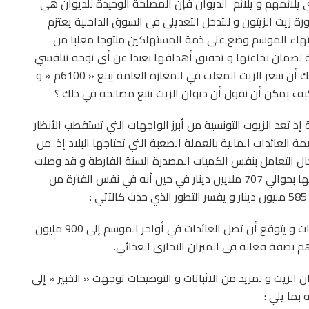
 يلائمهم و يلائم الديوان فإن المصلحة الوحيدة للديوان هي
رة زيت الزيتون و للتدخل التعديلي في السوق الداخلية يعتزم
انتهاء الموسم وضع على ذمة المستهلكين منتوجا معلبا من
لية لضمان نجاعتها و تحقيق أهدافها بعيدا عن أي توجه تنافسي
مع بقية الأطراف المتداخلة في السوق و الدليل على ذلك أن سعر الزيت المعلب في المغازة العامة يبلغ « 6100م « و
ة إذ تعد الزيوت التونسية من أبرز الواجهات التي تستقطب الأنظار
 العائدات المالية بالعملة الصعبة التي تحتاجها البلاد إذ من
ل التعامل بنفس الكميات المصدرة السنة الفارطة و قد وصلت
الصادرات حتى أواخر جويلية إلى 137 ألف طن تقدر قيمتها بحوالي 707 ملايين دينار في حين أنه في نفس الفترة من
30% زيادة من حيث الكمية و 84% زيادة من حيث العائدات و يتوقع أن تصل العائدات في أواخر الموسم إلى 900 مليون
هم بصفة فعالة في الميزان التجاري الغذائي.
الزيت و لمزيد من الاثباتات و التوضيحات توجهت « الخبير « إلى
بما يلي :