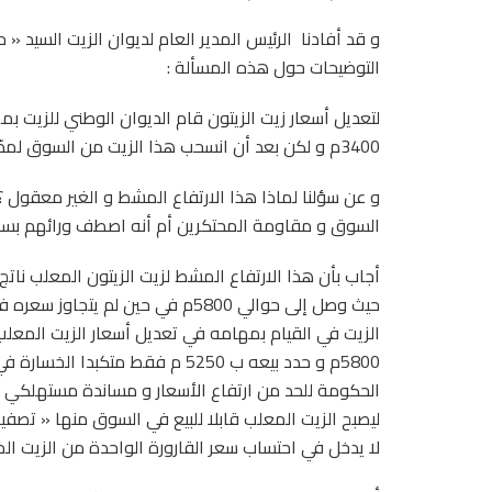
و قد أفادنا الرئيس المدير العام لديوان الزيت السيد «
التوضيحات حول هذه المسألة :
3400م و لكن بعد أن انسحب هذا الزيت من السوق لمدّة 6 أشهر تفاجأ المستهلك بعودته للسوق بسعر 5250م .
و عن سؤلنا لماذا هذا الارتفاع المشط و الغير معقول 
السوق و مقاومة المحتكرين أم أنه اصطف ورائهم بسعر
أجاب بأن هذا الارتفاع المشط لزيت الزيتون المعلب ناتج 
الزيت في القيام بمهامه في تعديل أسعار الزيت المعلب 
الحكومة للحد من ارتفاع الأسعار و مساندة مستهلكي زي
ليصبح الزيت المعلب قابلا للبيع في السوق منها « تصفي
لا يدخل في احتساب سعر القارورة الواحدة من الزيت الم