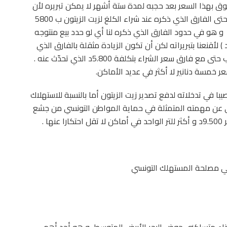
في السوق بهذا السعر بعد حجبه لمدة ستة أشهر لا يمكن تبريره لأن
هذا السعر الذي شهد زيادة بدينار و 750 مليم لا يراعي حتى الفارق الذي ذكره عند شراء الكلغ لزيت الزيتون ب 5800
ن فارق بيع زيت الديوان بفارق 950م فقط و هو في حدود الفارق الذي ذكره لنا أي لو حدد بيع منتوجه
تعديل أسعار السوق بأربعة دنانير و 350 مليم ( 4.350د ) لأقنعنا بتبريراته لكن أن تكون الزيادة مثقلة بالفارق الذي
ذكرناه لإقناعنا بتبرير الارتفاع فهذا غير منطقي و يتضارب حتى مع فارق سعر الشراء بتكلفة 5.800د الذي تحدّث عنه .
عر خمسة دنانير لا أكثر في عديد الأماكن.
ا في تدخلاته لدفع تصدير زيت الزيتون أما بالنسبة للاستهلاك
خلى عن مهمته المتمثلة في حماية المواطن التونسي من جشع
 .
راعي مصلحة المستهلك التونسي