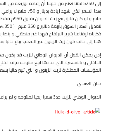
إلى 5250 لكننا نعتبر من جهتنا أن إعادة توزيعه 
مليم و لو كا
ل
هذا إلى جانب كون زيت الزيتون غير المعلب يباع حاليا بس
إذن يمكن القول أن الديوان الوطني للزيت قد يكون مصيب
الداخلي و بالتسعيرة التي حددها لبيع منتوجه فإنه ت
المؤسسات المحتكرة لزيت الزيتون و التي تبيع حاليا بسعر 9.500د و أكثر للتر الواحد في أماكن لا تقل احتكارا عنها
حنان العبيدي
الديوان الوطني للزيت حددّ سعرا ربحيا لمنتوجه و لم ي