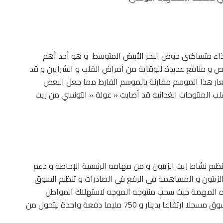
 غذاء متساكني حوض البحر الأبيض المتوسط و هو أحد أهم
ائص و منافع عديدة للوقاية من أمراض القلب و الشرايين و قد
سعار هذا الموسم مقارنة بالموسم الفارط مما جعل البعض
لب المنتوجات الغذائية قد أصابت « عولة « التونسي من زيت
تنظيم نشاط زيت الزيتون و من مهامه الرئيسية الإحاطة و دعم
 الزيتون و المساهمة في الرفع في الصادرات و تنظيم السوق
 هذه المهمة حيث سحب منتوجه الموجه لاستهلاك المواطن
العادي لمدة ستة أشهر ليضهر « باحتشام « كبير في السوق مسجلا ارتفاعا بدينار و 750 مليما دفعة واحدة ليتحول من