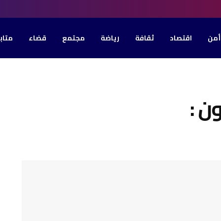
أمن
اقتصاد
ثقافة
رياضة
مجتمع
قضاء
متاب
ن :