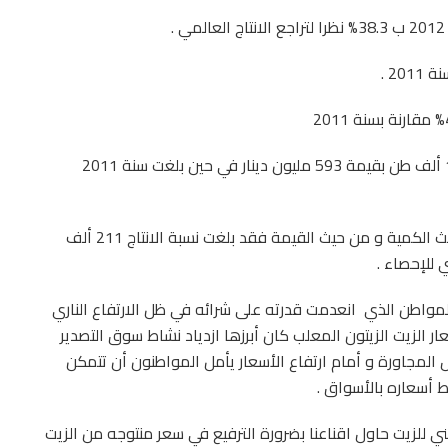
الصادرات من زيت الزيتون لسنة 2012 بلغت حوالي 160 ألف طن بقيمة 593 مليون دينار في حين بلغت سنة 2011
و تعتبر سنة 2004 أهم سنة في انتاج زيت الزيتون من حيث الكمية و من حيث القيمة فقد بلغت نسبة الانتاج 211 ألف
للمواطن الذي انعدمت قدرته على شرائه في ظل الارتفاع الناري
ار الزيت الزيتون المعلب كان أبرزها ازدياد نشاط سوق التصدير
ل المجاورة و أمام ارتفاع الأسعار يأمل المواطنون أن تتمكن
 أسعاره بالأسواق .
طني للزيت حاول اقناعنا بضرورة الترفيع في سعر منتوجه من الزيت