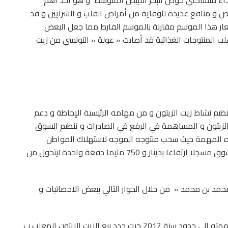
 غذاء متساكني حوض البحر الأبيض المتوسط و هو أحد أهم
ائص و منافع عديدة للوقاية من أمراض القلب و الشرايين و قد
سعار هذا الموسم مقارنة بالموسم الفارط مما جعل البعض
لب المنتوجات الغذائية قد أصابت « عولة « التونسي من زيت
تنظيم نشاط زيت الزيتون و من مهامه الرئيسية الإحاطة و دعم
 الزيتون و المساهمة في الرفع في الصادرات و تنظيم السوق
 هذه المهمة حيث سحب منتوجه الموجه لاستهلاك المواطن
العادي لمدة ستة أشهر ليضهر « باحتشام « كبير في السوق مسجلا ارتفاعا بدينار و 750 مليما دفعة واحدة ليتحول من
 محمد بن محمد « من خلال الحوار التالي ببعض الاحصائيات و
لتعديل أسعار زيت الزيتون قام الديوان الوطني للزيت بمهمته إلى حدود سنة 2012 حيث حدد بيع الزيت الزيتون المعلب ب