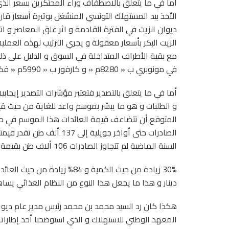
أما في ما يتعلق بالاصطفاف وراء المحتكرين بسعر الذي
الأخذ بيد المستهلك التونسي المنشغل بوتيرة أسعار قارو
ديوان الزيت في الفترة القادمة و اثر غلق المعاصر و 
الزيت البكر بأسعار معقولة و يجري الترتيب لهذه العم
في مونوبري ب « 8280م « و كارفور ب « 5990م « فكيف يمكن أن نقول أن ديوان الزيت يتبع مصالحه في ذلك ؟
أما في ما يتعلق بالتصدير فتعتبر مؤشرات التصدير إيجابي
و الطلبات و هو ما يبشر بموسم واعد للغاية من حيث قيمة
المتوقع أن تتضاعف قيمة العائدات هذا الموسم في حا
السنة الماضية لم تتجاوز الصادرات 106 ألاف طن بقيمة 585 مليون دينار و يفسر التطور الذي حدث كالآتي :
دينار و هذا ما يجعل هذا النوع من النظام الغذائي يسا
هكذا كان رد السيد محمد بن محمد رئيس مدير عام ديوان 
المعهد الوطني للاستهلاك و الذي استوضحنا أحد إطاراته 