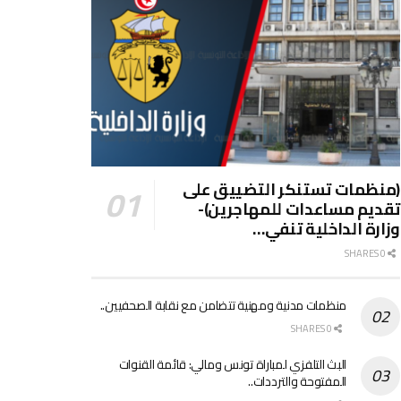
(منظمات تستنكر التضييق على
تقديم مساعدات للمهاجرين)-
وزارة الداخلية تنفي…
0 SHARES
منظمات مدنية ومهنية تتضامن مع نقابة الصحفيين..
0 SHARES
البث التلفزي لمباراة تونس ومالي: قائمة القنوات
المفتوحة والترددات..