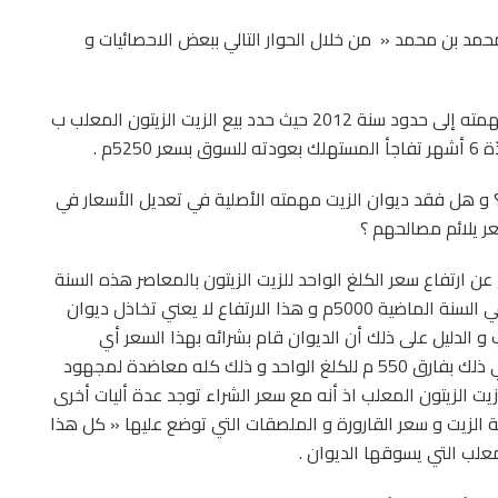
 محمد بن محمد « من خلال الحوار التالي ببعض الاحصائيات و
لتعديل أسعار زيت الزيتون قام الديوان الوطني للزيت بمهمته إلى حدود سنة 2012 حيث حدد بيع الزيت الزيتون المعلب ب
؟ و هل فقد ديوان الزيت مهمته الأصلية في تعديل الأسعار في
 يلائم مصالحهم ؟
عن ارتفاع سعر الكلغ الواحد للزيت الزيتون بالمعاصر هذه السنة
حيث وصل إلى حوالي 5800م في حين لم يتجاوز سعره في السنة الماضية 5000م و هذا الارتفاع لا يعني تخاذل ديوان
و الدليل على ذلك أن الديوان قام بشرائه بهذا السعر أي
5800م و حدد بيعه ب 5250 م فقط متكبدا الخسارة في ذلك بفارق 550 م للكلغ الواحد و ذلك كله معاضدة لمجهود
ت الزيتون المعلب اذ أنه مع سعر الشراء توجد عدة أليات أخرى
ة الزيت و سعر القارورة و الملصقات التي توضع عليها « كل هذا
علب التي يسوقها الديوان .