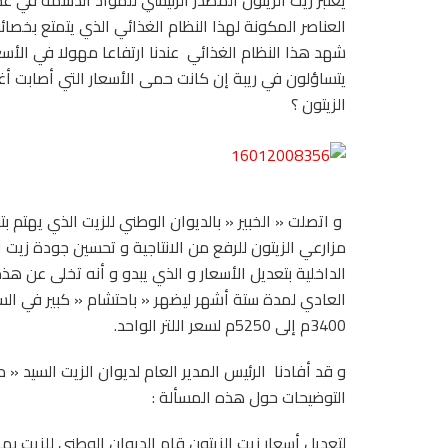
يعتبر زيت الزيتون المصدر الرئيسي للمواد الدسمة في
العناصر المكونة لهذا النظام الغذائي الذي يتمتع بخص
شهد هذا النظام الغذائي عندنا ارتفاعا مهولا في الأ
يتساؤلون في ريبة إن كانت حمى الأسعار التي أصابت أغ
الزيتون ؟
و اتصلت « الخبير « بالديوان الوطني للزيت الذي يهتم ب
مزارعي الزيتون للرفع من الانتاجية و تحسين جودة زيت
الداخلية بتعديل الأسعار و الذي يبدو و أنه تخلى عن
3400م إلى 5250م لسعر اللتر الواحد.
و قد أفادنا الرئيس المدير العام لديوان الزيت السيد «
التوضيحات حول هذه المسألة :