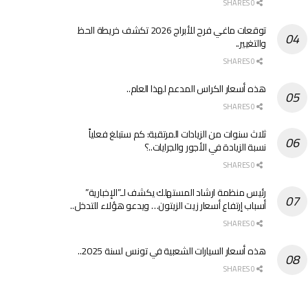
0 SHARES
توقعات ماغي فرح للأبراج 2026 تكشف خريطة الحظ
والتغيير..
0 SHARES
هذه أسعار الكراس المدعم لهذا العام..
0 SHARES
ثلاث سنوات من الزيادات المرتقبة: كم ستبلغ فعلياً
نسبة الزيادة في الأجور والجرايات..؟
0 SHARES
رئيس منظمة ارشاد المستهلك يكشف لـ”الإخبارية”
أسباب إرتفاع أسعار زيت الزيتون… ويدعو هؤلاء للتدخل..
0 SHARES
هذه أسعار السيارات الشعبية في تونس لسنة 2025..
0 SHARES