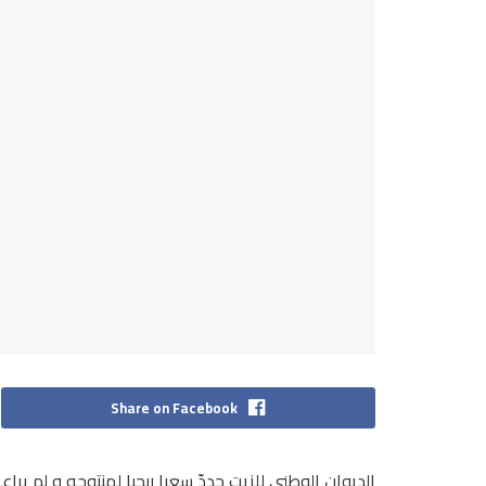
Share on Facebook
الديوان الوطني للزيت حددّ سعرا ربحيا لمنتوجه و لم ي