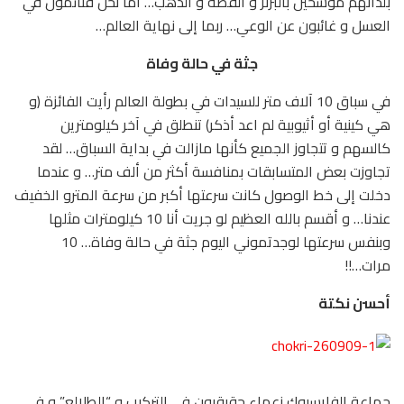
بلدانهم موشحين بالبرنز و الفضة و الذهب… أما نحن فنائمون في
العسل و غائبون عن الوعي… ربما إلى نهاية العالم…
جثة في حالة وفاة
في سباق 10 آلاف متر للسيدات في بطولة العالم رأيت الفائزة (و
هي كينية أو أثيوبية لم اعد أذكر) تنطلق في آخر كيلومترين
كالسهم و تتجاوز الجميع كأنها مازالت في بداية السباق… لقد
تجاوزت بعض المتسابقات بمنافسة أكثر من ألف متر… و عندما
دخلت إلى خط الوصول كانت سرعتها أكبر من سرعة المترو الخفيف
عندنا… و أقسم بالله العظيم لو جريت أنا 10 كيلومترات مثلها
وبنفس سرعتها لوجدتموني اليوم جثة في حالة وفاة… 10
مرات…!!
أحسن نكتة
جماعة الفايسبوك زعماء حقيقيون في التركيب و “الطلالع” و في