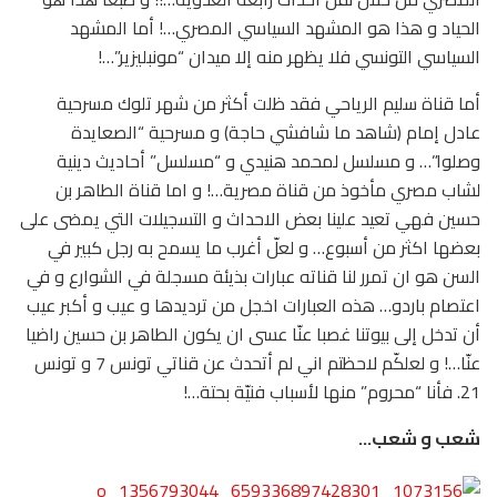
الحياد و هذا هو المشهد السياسي المصري…! أما المشهد
السياسي التونسي فلا يظهر منه إلا ميدان “مونبليزير”…!
أما قناة سليم الرياحي فقد ظلت أكثر من شهر تلوك مسرحية
عادل إمام (شاهد ما شافشي حاجة) و مسرحية “الصعايدة
وصلوا”… و مسلسل لمحمد هنيدي و “مسلسل” أحاديث دينية
لشاب مصري مأخوذ من قناة مصرية…! و اما قناة الطاهر بن
حسين فهي تعيد علينا بعض الاحداث و التسجيلات التي يمضى على
بعضها اكثر من أسبوع… و لعلّ أغرب ما يسمح به رجل كبير في
السن هو ان تمرر لنا قناته عبارات بذيئة مسجلة في الشوارع و في
اعتصام باردو… هذه العبارات اخجل من ترديدها و عيب و أكبر عيب
أن تدخل إلى بيوتنا غصبا عنّا عسى ان يكون الطاهر بن حسين راضيا
عنّا…! و لعلكّم لاحظتم اني لم أتحدث عن قناتي تونس 7 و تونس
21. فأنا “محروم” منها لأسباب فنيّة بحتة…!
شعب و شعب…