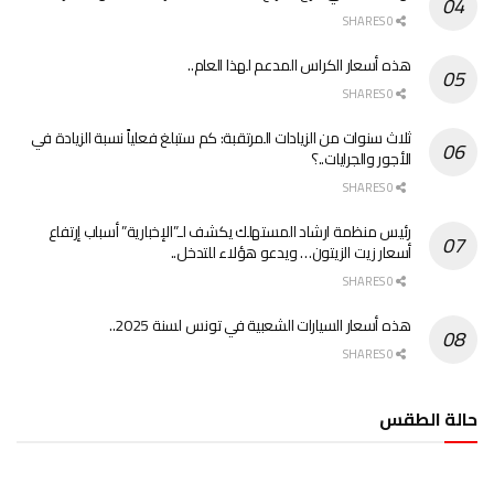
0 SHARES
هذه أسعار الكراس المدعم لهذا العام..
0 SHARES
ثلاث سنوات من الزيادات المرتقبة: كم ستبلغ فعلياً نسبة الزيادة في
الأجور والجرايات..؟
0 SHARES
رئيس منظمة ارشاد المستهلك يكشف لـ”الإخبارية” أسباب إرتفاع
أسعار زيت الزيتون… ويدعو هؤلاء للتدخل..
0 SHARES
هذه أسعار السيارات الشعبية في تونس لسنة 2025..
0 SHARES
حالة الطقس
الطقس تونس