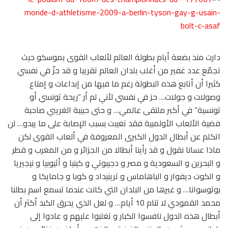
دارت منذ بضعة أيام بطولة العالم لألعاب القوى بموسكو حيث
تجمّع عدد غفير من أغلب بلدان العالم تقريبا و قد حزّ في نفسي
كثيرا أن أتابع هذه البطولة رغم ما فيها من إبداعات و إمتاع
وصولات و جولات… حز في نفسي لأني لم أر “ريحة تونسي أو
تونسية” في أكبر ملتقى عالمي… و حتى حبيبة الغريبي صاحبة
فضية الألعاب الأولمبية فقد تغيبت بسبب الإصابة على ما يبدو… لن
اتكلم عن أبطال الدول الكبرى المعروفة في ألعاب القوى لكن
ماذا عسانا نقول و قد رأينا أبطالا من الجزائر و من المغرب و قطر
و البحرين و السعودية و مصر و دجيبوتي و كينيا و أثيوبيا و نيجيريا
و الكوت ديفوار و الباهاماس و ترينيداد و كوبا و جامايكا و
بوتوسوانا… و غيرها من البلدان التي كانت عندما تسمع اسم بطلنا
محمد القمودي لا تنام 10 أيام… و لعل الذي يحرق الكبد أكثر أن
أبطال هذه الدول نافسوا الكبار و تغلبوا عليهم و عادوا إلى