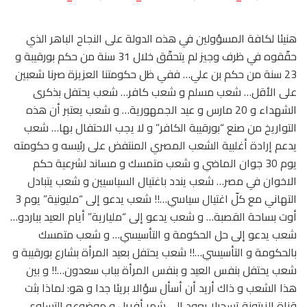
هنيئا لكافة المسؤولين في هذه الدولة على النجاح الباهر الذي
حقّقوه في ظرف وجيز لم يتحقّق خلال 31 سنة من حكم بورقيبة و
23 سنة من حكم بن علي… ففي ظل حكومتنا العزيزة صرنا شعبين
على الأقل… شعب مسلم و شعب كافر… شعب يحتفل بذكرى
الشهداء و 20 مارس و عيد الجمهورية… و شعب يعتبر أن هذه
التواريخ من صنع “بورقيبة الكافر” و لا يجب الاحتفال بها… شعب
يدعم إرادة أغلبية الشعب المصري المنتفض على رئيسه و حكومته
يوم 30 جوان الماضي و شعب متمسك و مساند لشرعية حكم
الاخوان في مصر… شعب يندد باغتيال السياسيين و شعب يتبادل
التهاني مع كلّ اغتيال سياسي…!! شعب يدعو إلى “مليونية” يوم 3
أوت بساحة القصبة… و شعب يدعو إلى “مليارية” أيام العيد بباردو…
شعب يدعو إلى حل الحكومة و التأسيسي… و شعب متمسك
بالحكومة و التأسيسي…!! شعب يحتفل بعيد المرأة بشارع بورقيبة و
شعب يحتفل بنفس العيد و بنفس المرأة بباب سعدون…!! و بين
هذا الشعب و ذاك أريد أن أسأل سؤالا بريئا جدا و هو: لماذا بثت
قناة الزيتونة تسجيلا يعود إلى شهر أفريل و موضوعه التساوي