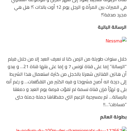
في الميراث بين المرأة و الرجل يوم 12 أوت بالذات ؟! هل هي
مجرد صدفة؟!
الرسالة البالية
خلال سنوات طويلة من الزمن كنا لا نعرف العيد إلا من خلال فيلم
“الرسالة” إما على قناة تونس 7 و إما على بنتها قناة 21… و يبدو
أن هاتين القناتين شعرتا بالخجل من كثرة استعمال هذا الشريط
إلى درجة انه أصبح مشروخا و فيه الكثير من التقطّعات… و رغم أنه
بلى و تهرّأ فإن قناة نسمة لم تفوّت فرصة يوم العيد و دمغتنا
بالرسالة… ثم بمسرحية الزعيم التي حفظناها جملة جملة حتى
“مساطت”…!!
بطولة العالم