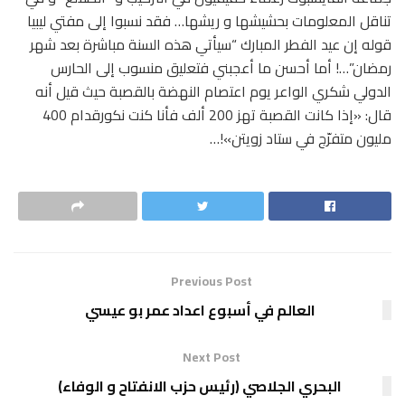
تناقل المعلومات بحشيشها و ريشها… فقد نسبوا إلى مفتي ليبيا
قوله إن عيد الفطر المبارك “سيأتي هذه السنة مباشرة بعد شهر
رمضان”…! أما أحسن ما أعجبني فتعليق منسوب إلى الحارس
الدولي شكري الواعر يوم اعتصام النهضة بالقصبة حيث قيل أنه
قال: «إذا كانت القصبة تهز 200 ألف فأنا كنت نكورقدام 400
مليون متفرّج في ستاد زويتن»!…
Previous Post
العالم في أسبوع اعداد عمر بو عيسي
Next Post
البحري الجلاصي (رئيس حزب الانفتاح و الوفاء)