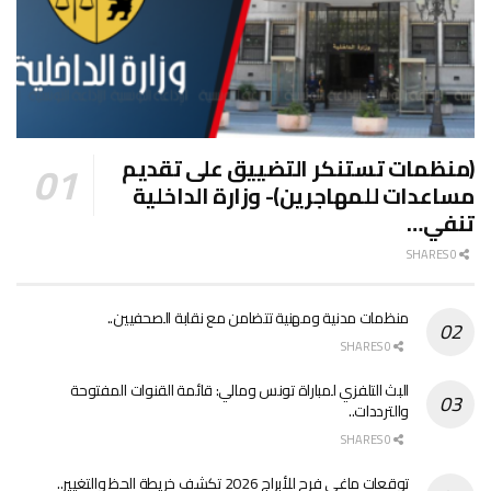
(منظمات تستنكر التضييق على تقديم
مساعدات للمهاجرين)- وزارة الداخلية
تنفي…
0 SHARES
منظمات مدنية ومهنية تتضامن مع نقابة الصحفيين..
0 SHARES
البث التلفزي لمباراة تونس ومالي: قائمة القنوات المفتوحة
والترددات..
0 SHARES
توقعات ماغي فرح للأبراج 2026 تكشف خريطة الحظ والتغيير..