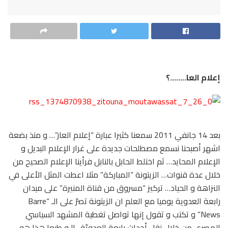
إعلام العا……..؟
بعد 14 جانفي 2011 سمعنا كثيرا عبارة “إعلام العار”… و منذ بضعة
اشهر أصبحنا نسمع مصطلحات جديدة على غرار الإعلام البديل و
الإعلام المحايد… ثم اختلط الحابل بالنابل فرأينا الإعلام الصحيح من
خلال عدة قنوات… الزيتونة “المباركة” مثلا اعطت المثل الأعلى في
النزاهة و الحياد… تركيز “مسروق من قناة المنيرة” على ميدان
رابعة العدوية يوميا مع العلم ان الزيتونة تصرّ على الـ “Barre
News” و تكتب و تقول إنها تواصل تغطية المشهد السياسي
المصري من خلال نقل أحداث رابعة العدويّة…!! و طبعا هذا هو