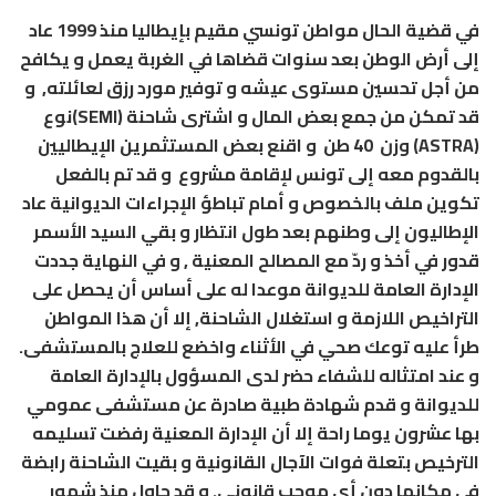
في قضية الحال مواطن تونسي مقيم بإيطاليا منذ 1999 عاد
إلى أرض الوطن بعد سنوات قضاها في الغربة يعمل و يكافح
من أجل تحسين مستوى عيشه و توفير مورد رزق لعائلته, و
قد تمكن من جمع بعض المال و اشترى شاحنة (
SEMI
)نوع
(
ASTRA
) وزن 40 طن و اقنع بعض المستثمرين الإيطاليين
بالقدوم معه إلى تونس لإقامة مشروع و قد تم بالفعل
تكوين ملف بالخصوص و أمام تباطؤ الإجراءات الديوانية عاد
الإطاليون إلى وطنهم بعد طول انتظار و بقي السيد الأسمر
قدور في أخذ و ردّ مع المصالح المعنية , و في النهاية جددت
الإدارة العامة للديوانة موعدا له على أساس أن يحصل على
التراخيص اللازمة و استغلال الشاحنة, إلا أن هذا المواطن
طرأ عليه توعك صحي في الأثناء واخضع للعلاج بالمستشفى.
و عند امتثاله للشفاء حضر لدى المسؤول بالإدارة العامة
للديوانة و قدم شهادة طبية صادرة عن مستشفى عمومي
بها عشرون يوما راحة إلا أن الإدارة المعنية رفضت تسليمه
الترخيص بتعلة فوات الآجال القانونية و بقيت الشاحنة رابضة
في مكانها دون أي موجب قانوني. و قد حاول منذ شهور