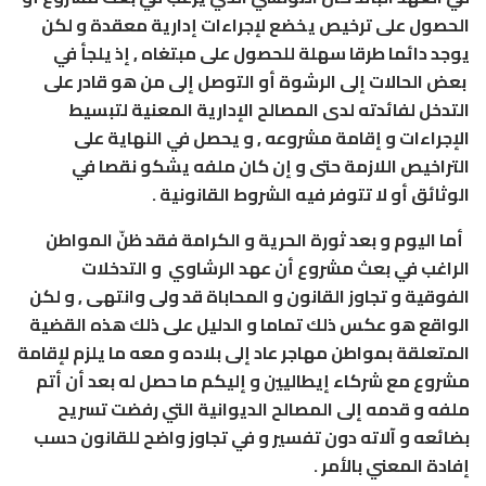
الحصول على ترخيص يخضع لإجراءات إدارية معقدة و لكن
يوجد دائما طرقا سهلة للحصول على مبتغاه , إذ يلجأ في
بعض الحالات إلى الرشوة أو التوصل إلى من هو قادر على
التدخل لفائدته لدى المصالح الإدارية المعنية لتبسيط
الإجراءات و إقامة مشروعه , و يحصل في النهاية على
التراخيص اللازمة حتى و إن كان ملفه يشكو نقصا في
الوثائق أو لا تتوفر فيه الشروط القانونية .
أما اليوم و بعد ثورة الحرية و الكرامة فقد ظنّ المواطن
الراغب في بعث مشروع أن عهد الرشاوي و التدخلات
الفوقية و تجاوز القانون و المحاباة قد ولى وانتهى , و لكن
الواقع هو عكس ذلك تماما و الدليل على ذلك هذه القضية
المتعلقة بمواطن مهاجر عاد إلى بلاده و معه ما يلزم لإقامة
مشروع مع شركاء إيطاليين و إليكم ما حصل له بعد أن أتم
ملفه و قدمه إلى المصالح الديوانية التي رفضت تسريح
بضائعه و
آلاته
دون تفسير و في تجاوز واضح للقانون حسب
إفادة المعني بالأمر .