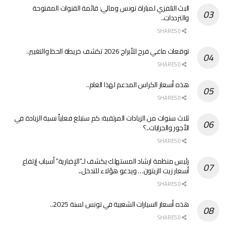
البث التلفزي لمباراة تونس ومالي: قائمة القنوات المفتوحة
والترددات..
0 SHARES
توقعات ماغي فرح للأبراج 2026 تكشف خريطة الحظ والتغيير..
0 SHARES
هذه أسعار الكراس المدعم لهذا العام..
0 SHARES
ثلاث سنوات من الزيادات المرتقبة: كم ستبلغ فعلياً نسبة الزيادة في
الأجور والجرايات..؟
0 SHARES
رئيس منظمة ارشاد المستهلك يكشف لـ”الإخبارية” أسباب إرتفاع
أسعار زيت الزيتون… ويدعو هؤلاء للتدخل..
0 SHARES
هذه أسعار السيارات الشعبية في تونس لسنة 2025..
0 SHARES