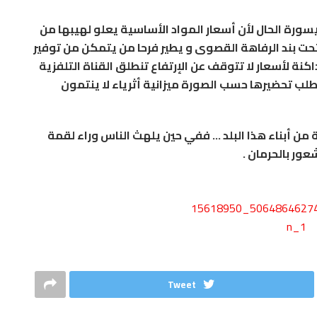
سورة الحال لأن أسعار المواد الأساسية يعلو لهيبها من
 تحت بند الرفاهة القصوى و يطير فرحا من يتمكن من توفير
نة لأسعار لا تتوقف عن الإرتفاع تنطلق القناة التلفزية
لب تحضيرها حسب الصورة ميزانية أثرياء لا ينتمون
ة من أبناء هذا البلد … ففي حين يلهث الناس وراء لقمة
عور بالحرمان .
Tweet