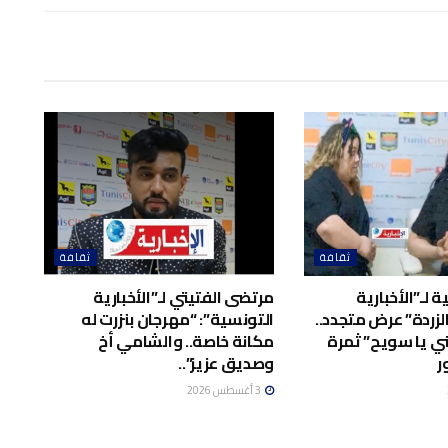
ثقافة
ثقافة
 لـ”الأخبارية
مرتضى الفتيتي لـ”الأخبارية
لزردة” عرض متجدد..
التونسية”: “مهرجان بنزرت له
ي يا سويح” ثمرة
مكانة خاصة.. والشامي أخ
ر
وصديق عزيز”..
3 أغسطس 2026