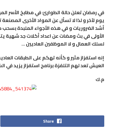
في رمضان تعلن حالة الطوارئ في مطابخ الأسر المي
يوم لآخر و لذا لا تسأل عن المواد الأخرى المصنعة
أشد الضروريات و في هذه الأجواء الملبدة
بسحب داك
الأولى في بث ومضات عن اعداد أكلات جد شهية يتط
لسلك العمال و لا الموظفين العاديين …
إنه استفزاز مثير و كأنه تهكم على الطبقات العادي
العيش تعد لهم التلفزة برنامج استفزاز يزيد في الش
م.ك
Share