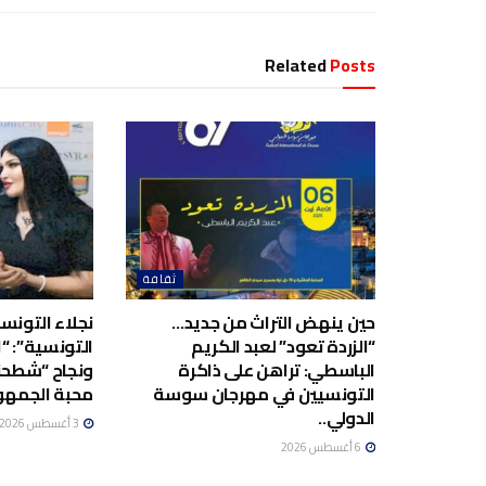
Related
Posts
ثقافة
حين ينهض التراث من جديد…
نجلاء التونسية
“الزردة تعود” لعبد الكريم
التونسية”: “ا
الباسطي: تراهن على ذاكرة
ونجاح “شطحن
التونسيين في مهرجان سوسة
محبة الجمهو
الدولي..
3 أغسطس 2026
6 أغسطس 2026