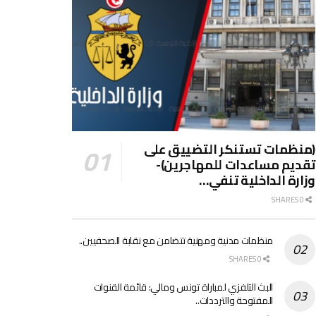
(منظمات تستنكر التضييق على
تقديم مساعدات للمهاجرين)-
وزارة الداخلية تنفي…
0 SHARES
منظمات مدنية ومهنية تتضامن مع نقابة الصحفيين..
0 SHARES
البث التلفزي لمباراة تونس ومالي: قائمة القنوات
المفتوحة والترددات..