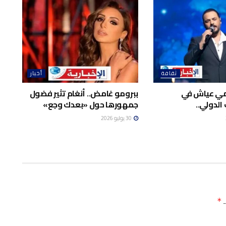
ثقافة
أخبار
امي عياش في
ببرومو غامض.. أنغام تثير فضول
الدولي..
جمهورها حول «بعدك وجع»
30 يوليو 2026
ـ
*