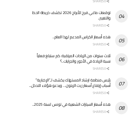
0 SHARES
توقعات ماغي فرح للأبراج 2026 تكشف خريطة الحظ
والتغيير..
0 SHARES
هذه أسعار الكراس المدعم لهذا العام..
0 SHARES
ثلاث سنوات من الزيادات المرتقبة: كم ستبلغ فعلياً
نسبة الزيادة في الأجور والجرايات..؟
0 SHARES
رئيس منظمة ارشاد المستهلك يكشف لـ”الإخبارية”
أسباب إرتفاع أسعار زيت الزيتون… ويدعو هؤلاء للتدخل..
0 SHARES
هذه أسعار السيارات الشعبية في تونس لسنة 2025..
0 SHARES