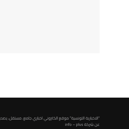
“الاخبارية التونسية” موقع الكتروني اخباري جامع، مستقل، يصدر
عن شركة info – plus