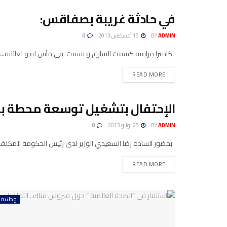
في حادثة غريبة بصفاقس:
غير مصنف
ADMIN
BY
15 أغسطس 2013
0
كاميرا مراقبة كشفت السارق و تسببت في مآس له و لعائلته... ح
READ MORE
الإحتفال بتشغيل توسعة محطة بئ
وطنية
ADMIN
BY
25 يوليو 2013
0
بحضور السادة رضا السعيدي الوزير لدى رئيس الحكومة المكلف ب
READ MORE
وطنية