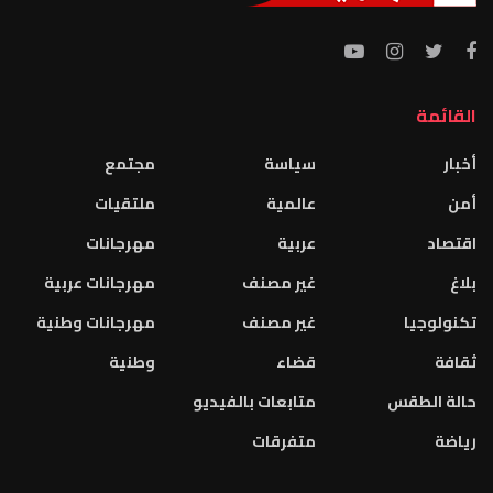
القائمة
أخبار
سياسة
مجتمع
أمن
عالمية
ملتقيات
اقتصاد
عربية
مهرجانات
بلاغ
غير مصنف
مهرجانات عربية
تكنولوجيا
غير مصنف
مهرجانات وطنية
ثقافة
قضاء
وطنية
حالة الطقس
متابعات بالفيديو
رياضة
متفرقات