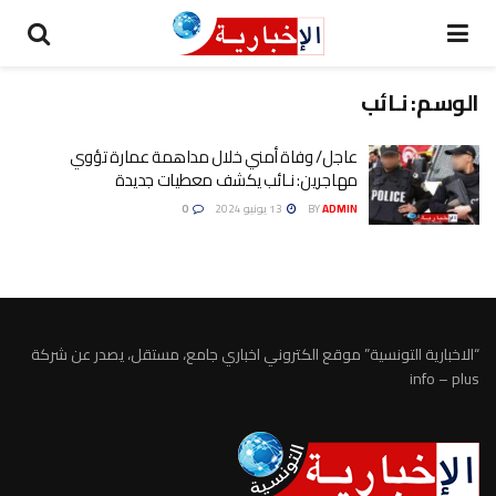
الوسم:
نـائب
عاجل/ وفاة أمني خلال مداهمة عمارة تؤوي
مهاجرين: نـائب يكشف معطيات جديدة
ADMIN
BY
13 يونيو 2024
0
“الاخبارية التونسية” موقع الكتروني اخباري جامع، مستقل، يصدر عن شركة
info – plus