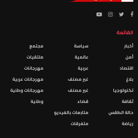
القائمة
أخبار
سياسة
مجتمع
أمن
عالمية
ملتقيات
اقتصاد
عربية
مهرجانات
بلاغ
غير مصنف
مهرجانات عربية
تكنولوجيا
غير مصنف
مهرجانات وطنية
ثقافة
قضاء
وطنية
حالة الطقس
متابعات بالفيديو
رياضة
متفرقات