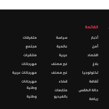
القائمة
أخبار
سياسة
متفرقات
أمن
عالمية
مجتمع
اقتصاد
عربية
ملتقيات
بلاغ
غير مصنف
مهرجانات
تكنولوجيا
غير مصنف
مهرجانات عربية
ثقافة
قضاء
مهرجانات
وطنية
حالة الطقس
متابعات
بالفيديو
وطنية
رياضة