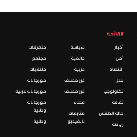
القائمة
أخبار
سياسة
متفرقات
أمن
عالمية
مجتمع
اقتصاد
عربية
ملتقيات
بلاغ
غير مصنف
مهرجانات
تكنولوجيا
غير مصنف
مهرجانات عربية
ثقافة
قضاء
مهرجانات
وطنية
حالة الطقس
متابعات
بالفيديو
وطنية
رياضة