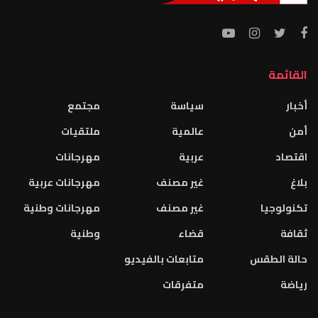
القائمة
أخبار
سياسة
مجتمع
أمن
عالمية
ملتقيات
اقتصاد
عربية
مهرجانات
بلاغ
غير مصنف
مهرجانات عربية
تكنولوجيا
غير مصنف
مهرجانات وطنية
ثقافة
قضاء
وطنية
حالة الطقس
متابعات بالفيديو
رياضة
متفرقات