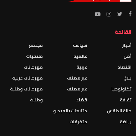
القائمة
أخبار
سياسة
مجتمع
أمن
عالمية
ملتقيات
اقتصاد
عربية
مهرجانات
بلاغ
غير مصنف
مهرجانات عربية
تكنولوجيا
غير مصنف
مهرجانات وطنية
ثقافة
قضاء
وطنية
حالة الطقس
متابعات بالفيديو
رياضة
متفرقات